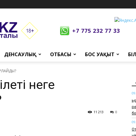
+7 775 232 77 33
ДЕНСАУЛЫҚ
ОТБАСЫ
БОС УАҚЫТ
БІ
ШАРЛАЙДЫ?
ілеті неге
09
?
Қы
ре
11 213
0
б
09
От
үй