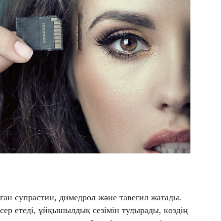
Оған супрастин, димедрол және тавегил жатады.
әсер етеді, ұйқышылдық сезімін тудырады, көздің