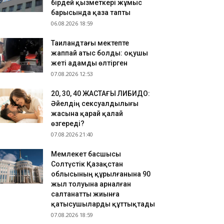
бірдей қызметкері жұмыс
.08.2026 18:32
барысында қаза тапты
06.08.2026 18:59
алда ет өнімдерін «жалған» сертификаттау
ерегі анықталды
Таиландтағы мектепте
.08.2026 17:25
жаппай атыс болды: оқушы
льгия королі Филипп Қасым-Жомарт Тоқаевқа
жеті адамды өлтірген
ауап хат жолдады
07.08.2026 12:53
​20, 30, 40 ЖАСТАҒЫ ЛИБИДО:
Әйелдің сексуалдылығы
жасына қарай қалай
өзгереді?
07.08.2026 21:40
Мемлекет басшысы
Солтүстік Қазақстан
облысының құрылғанына 90
жыл толуына арналған
салтанатты жиынға
қатысушыларды құттықтады
07.08.2026 18:59