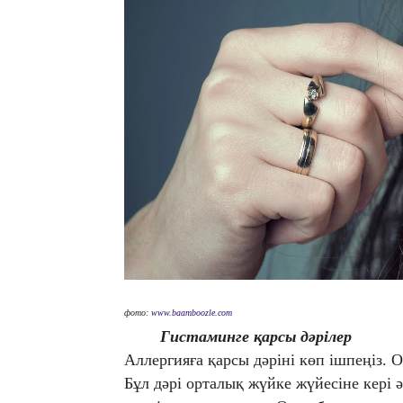
фото:
www.baamboozle.com
Г
истамин
ге қарсы дәрілер
Аллергияға қарсы дәріні көп ішпеңіз. 
Бұл дәрі орталық жүйке жүйесіне кері 