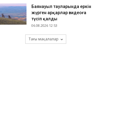
Баянауыл тауларында еркін
жүрген арқарлар видеоға
түсіп қалды
06.08.2026 12:53
Тағы мақалалар