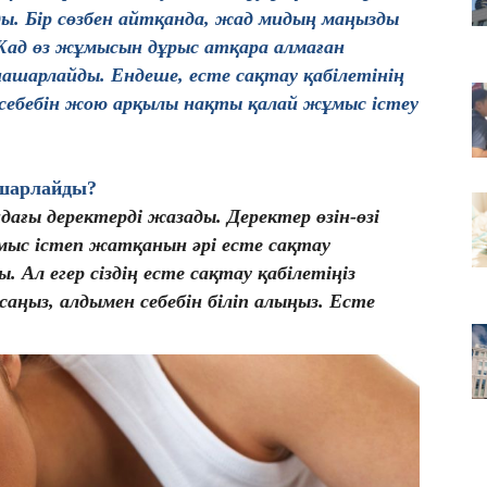
ы. Бір сөзбен айтқанда, жад мидың маңызды
08
. Жад өз жұмысын дұрыс атқара алмаған
Ор
нашарлайды. Ендеше, есте сақтау қабілетінің
д
 себебін жою арқылы нақты қалай жұмыс істеу
08
Бе
ж
нашарлайды
?
ағы деректерді жазады. Деректер өзін-өзі
мыс істеп жатқанын әрі есте сақтау
. Ал егер сіздің есте сақтау қабілетіңіз
ңыз, алдымен себебін біліп алыңыз. Есте