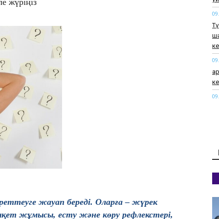
ле жүріңіз
09
Тү
ш
ке
09
Қа
ке
09
А
те
08
Ж
ие
08
АҚ
08
реттеуге жауап береді. Оларға – жүрек
​«
ықет жұмысы, есту және көру рефлекстері,
кө