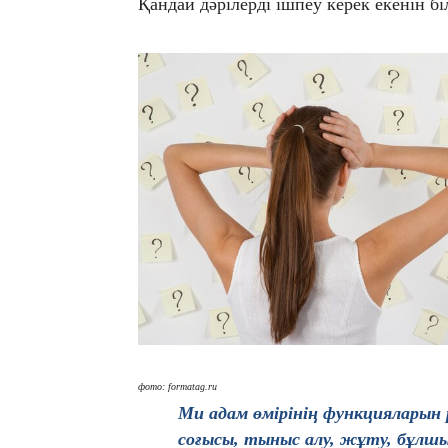
Қандай дәрілерді ішпеу керек екенін бі
фото: formatag.ru
Ми адам өмірінің функцияларын 
соғысы, тыныс алу, жұту, бұлш