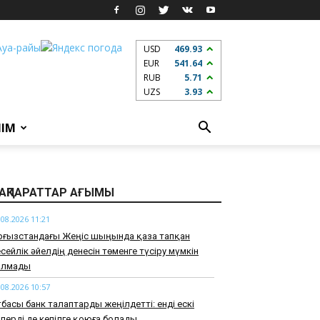
USD
469.93
EUR
541.64
RUB
5.71
UZS
3.93
ЛІМ
АҚПАРАТТАР АҒЫМЫ
.08.2026 11:21
рғызстандағы Жеңіс шыңында қаза тапқан
сейлік әйелдің денесін төменге түсіру мүмкін
олмады
.08.2026 10:57
басы банк талаптарды жеңілдетті: енді ескі
лерді де кепілге қоюға болады