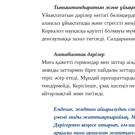
Тыныштандыратын және ұйықт
Ұйықтататын дәрілер негізгі бөлімдерде
алаңсыз ұйықтатады және стрессті жеңі
Корвалол науқасқа қауіпті болмауы мүм
денсаулыққа залал тигізеді. Салдарынан
Антибиотик
дәрілер
Миға қажетті гормондар мен заттар ас
зиянды заттармен бірге пайдалы затта
теріс әсер етеді. Мұндай препараттард
төндірмейді. Керісінше, ұзақ ішсеңіз н
айтарлықтай зиян тигізеді.
Ендеше, жадтан айырылудан с
үнемі миды жаттықтырайық. М
Дәрігермен кеңесе отырып, ем-ш
арқылы миға арналған жаттығул