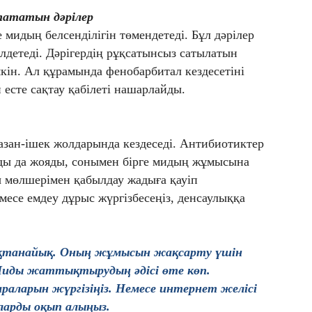
ататын дәрілер
 мидың белсенділігін төмендетеді. Бұл дәрілер
лдетеді. Дәрігердің рұқсатынсыз сатылатын
кін. Ал құрамында фенобарбитал кездесетіні
 есте сақтау қабілеті нашарлайды.
қазан-ішек жолдарында кездеседі. Антибиотиктер
рды да жояды, сонымен бірге мидың жұмысына
ы мөлшерімен қабылдау жадыға қауіп
емесе емдеу дұрыс жүргізбесеңіз, денсаулыққа
ақтанайық. Оның жұмысын жақсарту үшін
иды жаттықтырудың әдісі өте көп.
араларын жүргізіңіз. Немесе интернет желісі
арды оқып алыңыз.