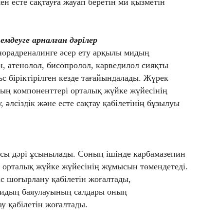
ен есте сақтауға жауап беретін ми қызметін
емдеуге арналған
дәрілер
норадреналинге әсер ету арқылы мидың
н, атенолол, бисопролол, карведилол сияқты
с біріктірілген кезде тағайындалады. Жүрек
ың компоненттері орталық жүйке жүйесінің
әлсіздік және есте сақтау қабілетінің бұзылуы
рсы дәрі ұсынылады. Соның ішінде карбамазепин
орталық жүйке жүйесінің жұмысын төмендетеді.
ас шоғырлану қабілетін жоғалтады,
Мидың баяулауының салдары оның
у қабілетін жоғалтады.