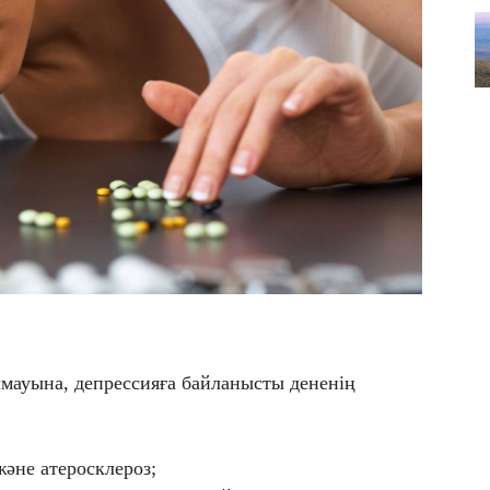
мауына, депрессияға байланысты дененің
не атеросклероз;