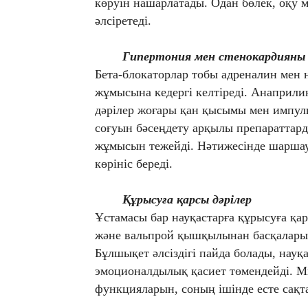
көруін нашарлатады. Одан бөлек, оқу м
әлсіретеді.
Гипертония мен стенокардияны 
Бета-блокаторлар тобы адреналин мен 
жұмысына кедергі келтіреді. Анаприли
дәрілер жоғары қан қысымы мен импуль
соғуын бәсеңдету арқылы препараттард
жұмысын тежейді. Нәтижесінде шаршау, 
көрініс береді.
Құрысуға қарсы дәрілер
Ұстамасы бар науқастарға құрысуға қа
және вальпрой қышқылынан басқалары 
Бұлшықет әлсіздігі пайда болады, науқ
эмоционалдылық қасиет төмендейді. 
функцияларын, соның ішінде есте сақта