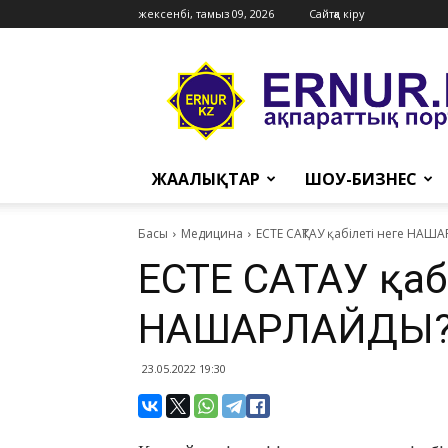
жексенбі, тамыз 09, 2026
Сайтқа кіру
Ernur
Press
ЖАҢАЛЫҚТАР
ШОУ-БИЗНЕС
Басы
Медицина
​ЕСТЕ САҚТАУ қабілеті неге НА
​ЕСТЕ САҚТАУ қаб
НАШАРЛАЙДЫ
23.05.2022 19:30