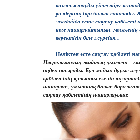
қозғалыстарды үйлестіру жатад
рөлдерінің бірі болып саналады
жағдайда есте сақтау қабілеті 
неге нашарлайтынын, мәселенің
керектігін біле жүрейік...
Неліктен есте сақтау қабілеті 
Неврологиялық жадтың қызметі – мид
өңдеп отырады. Бұл мидың дұрыс жұ
қабілетінің қалыпты екенін аңғартады
нашарлап, ұмытшақ болып бара жатса
сақтау қабілетінің нашарлауына: