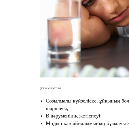
фото: climara.ru
Созылмалы күйзеліске, ұйқының бол
шаршауы;
B дәруменінің жетіспеуі;
Мидың қан айналымының бұзылуы жә