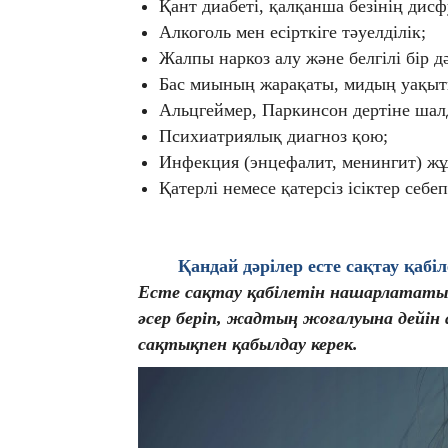
Қант диабеті, қалқанша безінің дисф
Алкоголь мен есірткіге тәуелділік;
Жалпы наркоз алу және белгілі бір д
Бас миының жарақаты, мидың уақытш
Альцгеймер, Паркинсон дертіне шал
Психиатриялық диагноз қою;
Инфекция (энцефалит, менингит) жұ
Қатерлі немесе қатерсіз ісіктер себе
Қандай дәрілер есте сақтау қаб
Есте сақтау қабілетін нашарлататын 
әсер беріп, жадтың жоғалуына дейін 
сақтықпен қабылдау керек.