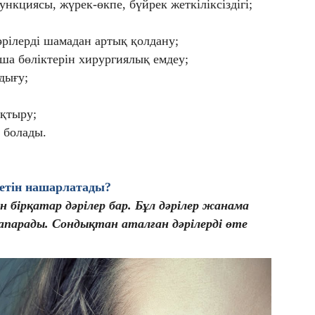
ункциясы, жүрек-өкпе, бүйрек жеткіліксіздігі;
әрілерді шамадан артық қолдану;
а бөліктерін хирургиялық емдеу;
дығу;
қтыру;
п болады.
ілетін нашарлатады?
бірқатар дәрілер бар. Бұл дәрілер жанама
апарады. Сондықтан аталған дәрілерді өте