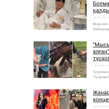
Болма
қалд
20.05.2026 1
Өнер иесі
бейнеүнд
"Мысы
алған"
түсір
12.05.2026 1
Түсірілім 
“Түсірілі
Жанар
конце
06.05.2026 1