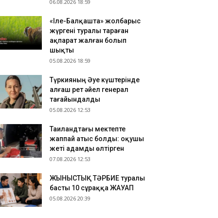
06.08.2026 18:59
«Іле-Балқашта» жолбарыс
жүргені туралы тараған
ақпарат жалған болып
шықты
05.08.2026 18:59
Түркияның Әуе күштерінде
алғаш рет әйел генерал
тағайындалды
05.08.2026 12:53
Таиландтағы мектепте
жаппай атыс болды: оқушы
жеті адамды өлтірген
07.08.2026 12:53
ЖЫНЫСТЫҚ ТӘРБИЕ туралы
басты 10 сұраққа ЖАУАП
05.08.2026 20:39