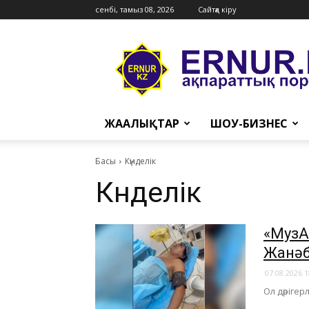
сенбі, тамыз 08, 2026
Сайтқа кіру
Ernur
Press
ЖАҢАЛЫҚТАР
ШОУ-БИЗНЕС
Басы
Күнделік
Күнделік
«МузА
Жанәб
07.08.2026 1
​Ол дәріге