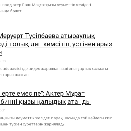
 продюсер Баян Мақсатқызы әлеуметтік желідегі
нда бөлісті.
Меруерт Түсіпбаева атыраулық
ді толық деп кемсітіп, үстінен арыз
н
2:53
reads желісінде видео жариялап, әнші оның артық салмағы
нен арыз жазған.
 ерте емес пе": Актер Мұрат
биннің қызы қалыңдық атанды
5:31
нің қызы әлеуметтік желідегі парақшасында той көйлегін киіп
ітімен түскен суреттерін жариялады.