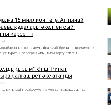
малға 15 миллион теңге: Алтынай
аева құдалары әкелген сый-
тты көрсетті
5:44
орабаеваның өзіне әлемге әйгілі Graff брендінің шамамен 18
еңге тұратын зергерлік жиынтығы тарту етілген.
елдің, қызым": Әнші Ринат
рақ алғаш рет әке атанды
7:41
аңалықты әншінің өзі әлеуметтік желідегі парақшасында