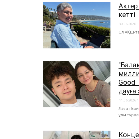
Актер
кетті
30.06.2026 1
​Ол АҚШ-т
"Балам
милли
Good_
дауға 
11.06.2026 1
Ләззат Ба
ұлы турал
Конце