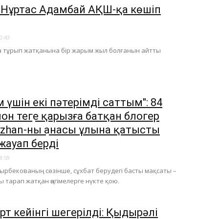
 Нұртас Адамбай АҚШ-қа көшіп
0:43
а тұрып жатқанына бір жарым жыл болғанын айтты
 үшін екі пәтерімді саттым": 84
он теңге қарызға батқан блогер
zhan-ның анасы ұлына қатысты
жауап берді
8:59
йырбекованың сөзінше, сұхбат берудегі басты мақсаты –
ы тарап жатқан әңгімелерге нүкте қою.
рт кейінгі шегерілді: Қыдырәлі