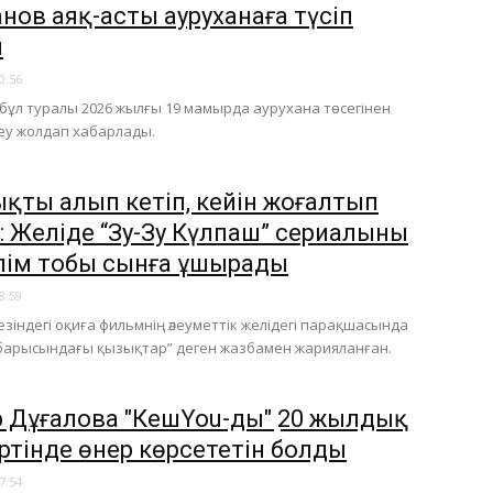
нов аяқ-асты ауруханаға түсіп
ы
0:56
 бұл туралы 2026 жылғы 19 мамырда аурухана төсегінен
еу жолдап хабарлады.
қты алып кетіп, кейін жоғалтып
: Желіде “Зу-Зу Күлпаш” сериалының
ілім тобы сынға ұшырады
8:59
кезіндегі оқиға фильмнің әлеуметтік желідегі парақшасында
м барысындағы қызықтар” деген жазбамен жарияланған.
 Дұғалова "КешYou-дың" 20 жылдық
ртінде өнер көрсететін болды
7:54