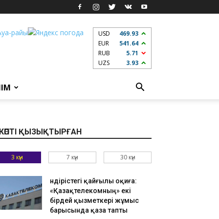
USD
469.93
EUR
541.64
RUB
5.71
UZS
3.93
ЛІМ
КӨПТІ ҚЫЗЫҚТЫРҒАН
3 күн
7 күн
30 күн
Өндірістегі қайғылы оқиға:
«Қазақтелекомның» екі
бірдей қызметкері жұмыс
барысында қаза тапты