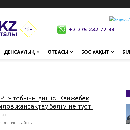
+7 775 232 77 33
ДЕНСАУЛЫҚ
ОТБАСЫ
БОС УАҚЫТ
БІ
РТ» тобының әншісі Кенжебек
ілов жансақтау бөліміне түсті
8:33
рлерге алғыс айтты.