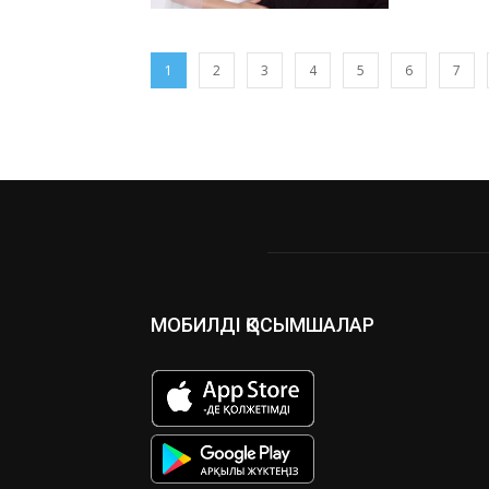
1
2
3
4
5
6
7
МОБИЛДІ ҚОСЫМШАЛАР