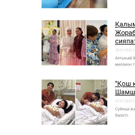
Қалың
Жораб
сияпа
28.07.2026 1
Алтынай Ж
миллион т
"Қош к
Шамшы
07.07.2026 1
Сүйінші ж
бөлісті.