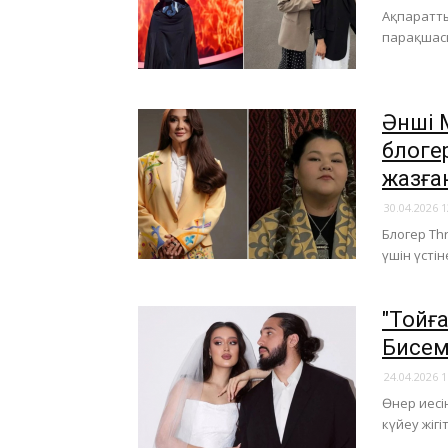
Ақпаратты
парақшасы
Әнші 
блогер
жазға
30.04.2026 1
Блогер Th
үшін үсті
"Тойға
Бисем
24.04.2026 1
Өнер иесі
күйеу жіг