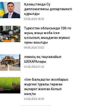
Қазақстанда Су
дипломатиясы департаменті
құрылды
03.08.2026 18:59
Түркістан облысында 100-ге
жуық жаңа жоба іске
қосылып, мыңдаған жұмыс
орны ашылды
04.08.2026 13:02
​Әлемнің ең таңғажайып
ШЕКАРАлары
03.08.2026 21:53
«Іле-Балқашта» жолбарыс
жүргені туралы тараған
ақпарат жалған болып
шықты
05.08.2026 18:59