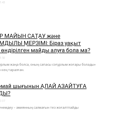
1:43
 МАЙЫН САҚТАУ және
ДЫЛЫҚ МЕРЗІМІ: Біраз уақыт
 өндірілген майды алуға бола ма?
1:50
ұрлым жаңа болса, оның сапасы соғұрлым жоғары болады»
р кең таралған.
май шығынын ҚАЛАЙ АЗАЙТУҒА
ДЫ?
0:37
үнемдеу – әмиянның салмағын тез жоғалтпайды