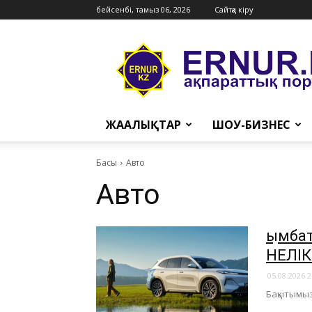
бейсенбі, тамыз 06, 2026
Сайтқа кіру
Ernur
Press
ЖАҢАЛЫҚТАР
ШОУ-БИЗНЕС
Басы
Авто
Авто
Қымба
НЕЛІ
05.08.2026 2
Бақытымызғ