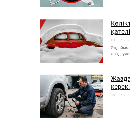
Көлік
қател
03.06.2026 2
Әрдайым к
жөндеуден
Жазда
керек.
29.05.2026 1