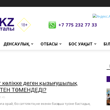
+7 775 232 77 33
ДЕНСАУЛЫҚ
ОТБАСЫ
БОС УАҚЫТ
БІ
т көлікке деген қызығушылық
КТЕН ТӨМЕНДЕДІ?
1:45
а орай, біз сәттіліктің не екенін басқаша түсіне бастадық.