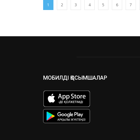
1
2
3
4
5
6
7
МОБИЛДІ ҚОСЫМШАЛАР