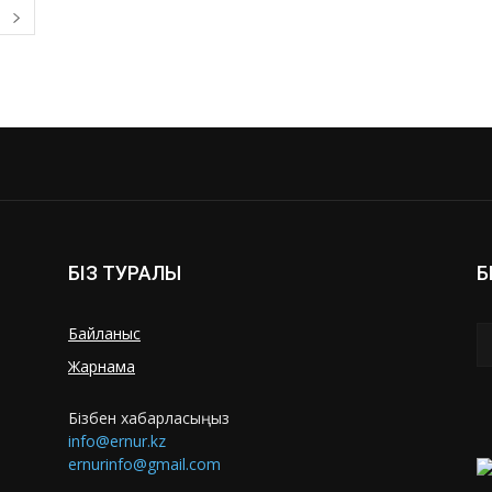
БІЗ ТУРАЛЫ
Б
Байланыс
Жарнама
Бізбен хабарласыңыз
info@ernur.kz
ernurinfo@gmail.com