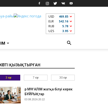
USD
469.85
EUR
542.16
RUB
5.78
UZS
3.95
ЛІМ
КӨПТІ ҚЫЗЫҚТЫРҒАН
3 күн
7 күн
30 күн
Әр МҰҒАЛІМ жатқа білуі керек
БҰЙРЫҚтар
03.08.2026 20:22