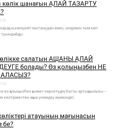
 көлік шанағын ҚАЛАЙ ТАЗАРТУ
?
2:59
лардың көпшілігі ластанудан емес, олармен тым көп
н туындайды.
өлікке салатын АҚШАНЫ ҚАЛАЙ
ЕУГЕ болады? Өз қолыңызбен НЕ
 АЛАСЫЗ?
1:54
ке өз қолыңызбен қызмет көрсетудің басты артықшылығы –
н келтірместен ақша үнемдеу мүмкіндігі.
 көліктері атауының мағынасын
з бе?