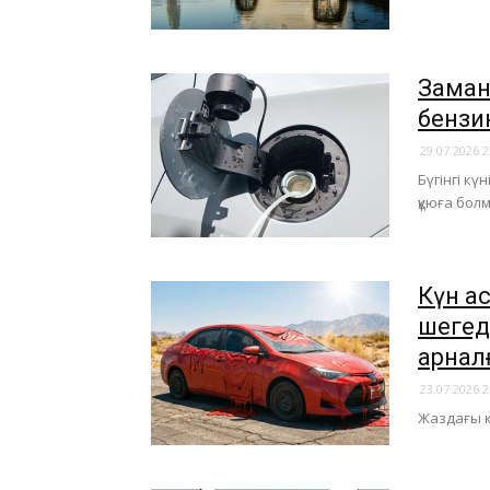
Заман
бензи
29.07.2026 2
Бүгінгі кү
құюға бол
Күн а
шегед
арнал
23.07.2026 2
Жаздағы к