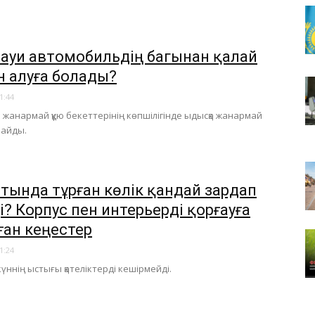
ауи автомобильдің багынан қалай
н алуға болады?
1:44
ні жанармай құю бекеттерінің көпшілігінде ыдысқа жанармай
майды.
стында тұрған көлік қандай зардап
і? Корпус пен интерьерді қорғауға
ған кеңестер
1:24
үннің ыстығы қателіктерді кешірмейді.