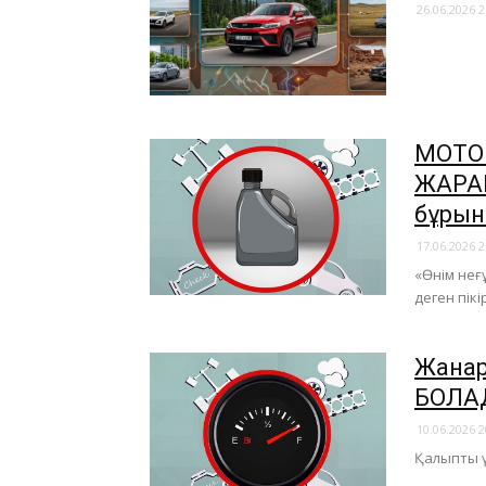
26.06.2026 2
МОТОР
ЖАРАМ
бұрын
17.06.2026 2
«Өнім неғ
деген пікі
Жанар
БОЛА
10.06.2026 2
Қалыпты 