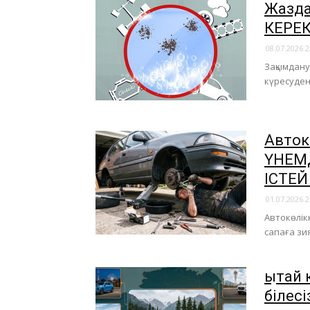
Жазда
КЕРЕК
08.07.2026 2
Зақымдану
күресуде
Авток
ҮНЕМД
ІСТЕЙ
01.07.2026 2
Автокөлік
сапаға зия
Қытай
білесі