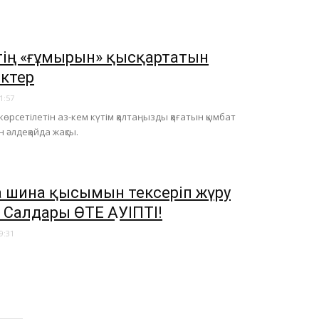
тің «ғұмырын» қысқартатын
іктер
1:57
өрсетілетін аз-кем күтім қалтаңызды қағатын қымбат
 әлдеқайда жақсы.
 шина қысымын тексеріп жүру
 Салдары ӨТЕ ҚАУІПТІ!
9:31