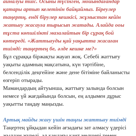
айналуы тиіс. Осыны түсінген, мойындағандар
қатары артып келетінін байқаймыз. Біреулер
таңертң, енді бірулер кешкісі, жұмыстан кейін
жатығу жасауға тырысып жатады. Алайда ооы
тұста көпшілікті мазалайтын бір сұрақ бой
көтереді. «Жаттығуды қай уақытта жасаған
тиімді: таңертең бе, әлде кешке ме?»
Бұл сұраққа біржақты жауап жоқ. Себебі жаттығу
уақыты адамның мақсатына, күн тәртібіне,
белсенділік деңгейіне және дене бітіміне байланысты
өзгеріп отырады.
Мамандардың айтуынша, жаттығу залында болсын
немесе үй жағдайында болсын, ең алдымен дұрыс
уақытты таңдау маңызды.
Артық майды жағу үшін таңғы жаттығу тиімді
Таңертең ұйқыдан кейін ағзадағы зат алмасу үдерісі
жылдам жүреді, ал қандағы қант мөлшері төмен