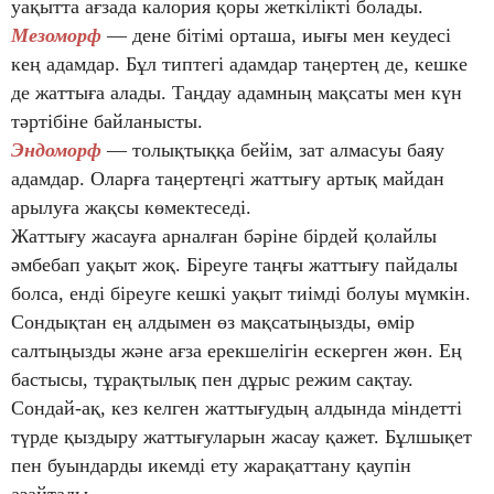
уақытта ағзада калория қоры жеткілікті болады.
Мезоморф
— дене бітімі орташа, иығы мен кеудесі
кең адамдар. Бұл типтегі адамдар таңертең де, кешке
де жаттыға алады. Таңдау адамның мақсаты мен күн
тәртібіне байланысты.
Эндоморф
— толықтыққа бейім, зат алмасуы баяу
адамдар. Оларға таңертеңгі жаттығу артық майдан
арылуға жақсы көмектеседі.
Жаттығу жасауға арналған бәріне бірдей қолайлы
әмбебап уақыт жоқ. Біреуге таңғы жаттығу пайдалы
болса, енді біреуге кешкі уақыт тиімді болуы мүмкін.
Сондықтан ең алдымен өз мақсатыңызды, өмір
салтыңызды және ағза ерекшелігін ескерген жөн. Ең
бастысы, тұрақтылық пен дұрыс режим сақтау.
Сондай-ақ, кез келген жаттығудың алдында міндетті
түрде қыздыру жаттығуларын жасау қажет. Бұлшықет
пен буындарды икемді ету жарақаттану қаупін
азайтады.