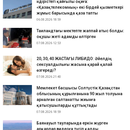
Өндірістегі қайғылы оқиға:
«Қазақтелекомның» екі бірдей қызметкері
жұмыс барысында қаза тапты
06.08.2026 18:59
Таиландтағы мектепте жаппай атыс болды:
оқушы жеті адамды өлтірген
07.08.2026 12:53
​20, 30, 40 ЖАСТАҒЫ ЛИБИДО: Әйелдің
сексуалдылығы жасына қарай қалай
өзгереді?
07.08.2026 21:40
Мемлекет басшысы Солтүстік Қазақстан
облысының құрылғанына 90 жыл толуына
арналған салтанатты жиынға
қатысушыларды құттықтады
07.08.2026 18:59
Баянауыл тауларында еркін жүрген
арқарлар видеоға түсіп қалды