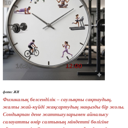
фото: ЖИ
Физикалық белсенділік – саулықты сақтаудың,
жалпы жай-күйді жақсартудың маңызды бір жолы.
Сондықтан дене жаттығуларымен айналысу
салауатты өмір салтының міндетті бөлігіне