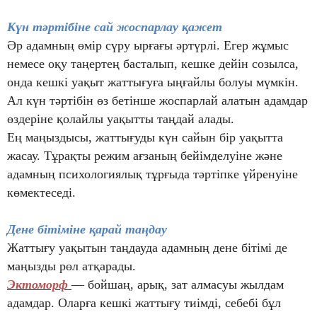
Күн тәртібіне сай жоспарлау қажет
Әр адамның өмір сүру ырғағы әртүрлі. Егер жұмыс
немесе оқу таңертең басталып, кешке дейін созылса,
онда кешкі уақыт жаттығуға ыңғайлы болуы мүмкін.
Ал күн тәртібін өз бетінше жоспарлай алатын адамдар
өздеріне қолайлы уақытты таңдай алады.
Ең маңыздысы, жаттығуды күн сайын бір уақытта
жасау. Тұрақты режим ағзаның бейімделуіне және
адамның психологиялық тұрғыда тәртіпке үйренуіне
көмектеседі.
Дене бітіміне қарай таңдау
Жаттығу уақытын таңдауда адамның дене бітімі де
маңызды рөл атқарады.
Эктоморф
— бойшаң, арық, зат алмасуы жылдам
адамдар. Оларға кешкі жаттығу тиімді, себебі бұл