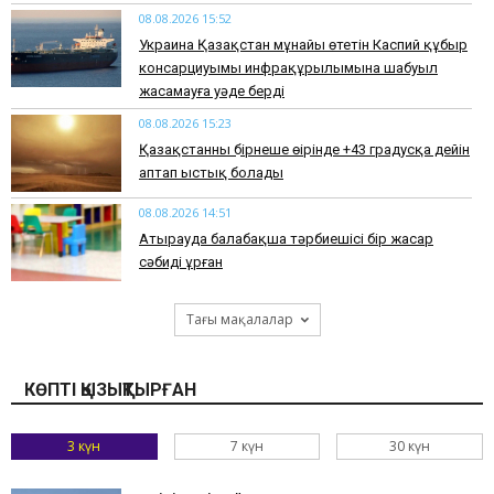
08.08.2026 15:52
Украина Қазақстан мұнайы өтетін Каспий құбыр
консарциуымы инфрақұрылымына шабуыл
жасамауға уәде берді
08.08.2026 15:23
Қазақстанның бірнеше өңірінде +43 градусқа дейін
аптап ыстық болады
08.08.2026 14:51
Атырауда балабақша тәрбиешісі бір жасар
сәбиді ұрған
Тағы мақалалар
КӨПТІ ҚЫЗЫҚТЫРҒАН
3 күн
7 күн
30 күн