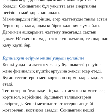
болады. Сондықтан бұл уақытта ағза энергияны
негізінен май қорынан алады.
Мамандардың пікірінше, егер жаттығуды таңғы астан
бұрын орындаса, адам көбірек калория жұмсайды.
Дегенмен ашқарынға жаттығу жасағанда сақтық
қажет. Өйткені шамадан тыс күш жұмсап, тез шаршап
қалу қаупі бар.
Бұлшықет өсіруге кешкі уақыт қолайлы
Кешкі уақытта жаттығу жасау бұлшықеттің өсуіне
және физикалық күштің артуына жақсы әсер етеді.
Бұған тестостерон мен кортизол гормондары ықпал
етеді.
Тестостерон бұлшықеттің қалыптасуына көмектессе,
кортизол, керісінше, бұлшықет талшықтарын
әлсіретеді. Кешкі мезгілде тестостерон деңгейі
жоғарылап, кортизол азаяды. Сондықтан кешкі