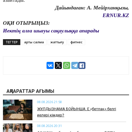
Дайындаған: А. Мейірханқызы,
ERNUR.KZ
ОҚИ ОТЫРЫҢЫЗ:
Иектің алға шығуы сақаулыққа апарады
ТЕГТЕР
артық салмақ
жаттығу
фитнес
АҚПАРАТТАР АҒЫМЫ
08.08.2026 21:58
ЖҰЛДЫЗНАМА БОЙЫНША: Ең «бетпақ» белгі
иелері кімдер?
08.08.2026 20:31