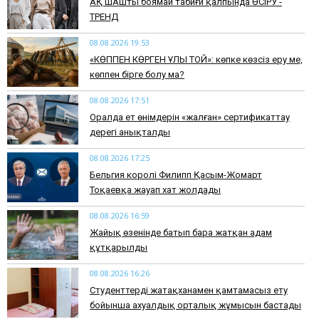
АҚ ШАШты боямай табиғи қалпында ӨСІРУ -
ТРЕНД
08.08.2026 19:53
​«КӨППЕН КӨРГЕН ҰЛЫ ТОЙ»: көпке көзсіз еру ме,
көппен бірге болу ма?
08.08.2026 17:51
Оралда ет өнімдерін «жалған» сертификаттау
дерегі анықталды
08.08.2026 17:25
Бельгия королі Филипп Қасым-Жомарт
Тоқаевқа жауап хат жолдады
08.08.2026 16:59
Жайық өзенінде батып бара жатқан адам
құтқарылды
08.08.2026 16:26
Студенттерді жатақханамен қамтамасыз ету
бойынша ахуалдық орталық жұмысын бастады