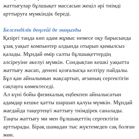
жаттығулар бұлшықет массасын жеңіл әрі тиімді
арттыруға мүмкіндік береді.
Белсенділік деңгейі де маңызды
Қазіргі таңда көп адам жұмыс немесе оқу барысында
ұзақ уақыт компьютер алдында отырып қимылсыз
қалады. Мұндай өмір салты бұлшықеттердің
әлсіреуіне әкелуі мүмкін. Сондықтан кешкі уақытта
жаттығу жасап, денені қозғалысқа келтіру пайдалы.
Бұл қан айналымын жақсартып, ағзаның сергектігін
сақтауға көмектеседі.
Ал күні бойы физикалық еңбекпен айналысатын
адамдар кешке қатты шаршап қалуы мүмкін. Мұндай
жағдайда таңертеңгі жаттығу тиімдірек саналады.
Таңғы жаттығу ми мен бұлшықеттің сергектігін
арттырады. Бірақ шамадан тыс жүктемеден сақ болған
жөн.