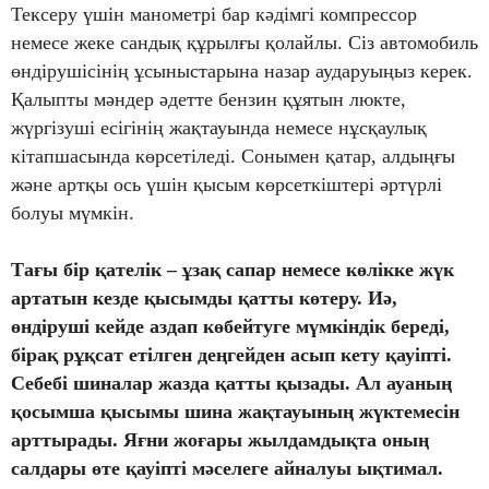
Тексеру үшін манометрі бар кәдімгі компрессор
немесе жеке сандық құрылғы қолайлы. Сіз автомобиль
өндірушісінің ұсыныстарына назар аударуыңыз керек.
Қалыпты мәндер әдетте бензин құятын люкте,
жүргізуші есігінің жақтауында немесе нұсқаулық
кітапшасында көрсетіледі. Сонымен қатар, алдыңғы
және артқы ось үшін қысым көрсеткіштері әртүрлі
болуы мүмкін.
Тағы бір қателік – ұзақ сапар немесе көлікке жүк
артатын кезде қысымды қатты көтеру. Иә,
өндіруші кейде аздап көбейтуге мүмкіндік береді,
бірақ рұқсат етілген деңгейден асып кету қауіпті.
Себебі шиналар жазда қатты қызады. Ал ауаның
қосымша қысымы шина жақтауының жүктемесін
арттырады. Яғни жоғары жылдамдықта оның
салдары өте қауіпті мәселеге айналуы ықтимал.