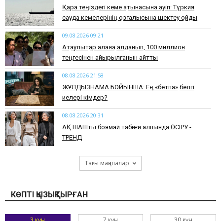
Қара теңіздегі кеме қатынасына қауіп: Түркия
сауда кемелерінің қозғалысына шектеу қойды
09.08.2026 09:21
Ақтаулықтар алаяққа алданып, 100 миллион
теңгесінен айырылғанын айтты
08.08.2026 21:58
ЖҰЛДЫЗНАМА БОЙЫНША: Ең «бетпақ» белгі
иелері кімдер?
08.08.2026 20:31
АҚ ШАШты боямай табиғи қалпында ӨСІРУ -
ТРЕНД
Тағы мақалалар
КӨПТІ ҚЫЗЫҚТЫРҒАН
3 күн
7 күн
30 күн