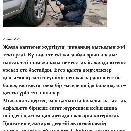
фото: ЖИ
Жазда көптеген жүргізуші шинаның қысымын
жиі
тексереді.
Бұл әдетте екі жағдайда
орын алады
:
панельдегі шам жан
ады
немесе көлік жолда
өзгеше
әрекет ете баста
й
ды. Егер қыста дөңгелектер
қысымның жетіспеушілігінен жиі зардап шегетін
болса, ыстықта тағы бір мәселе пайда болады
, ол
–
қатты үрілген
шиналар.
Мысалы таңертең бәрі қалыпты болады, ал ыстық
асфальтта бірнеше сағат жүргеннен кейін шина
ішіндегі қысым қалыптыдан жоғары көтеріледі.
Қысымның жоғары деңгейі автомобильдің
жұмысына тікелей әсер етеді. Ішіндегі ауа тым көп