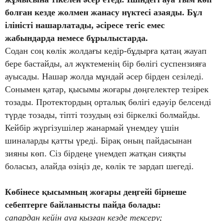
болған кезде жолмен жанасу нүктесі азаяды. Бұл
іліністі нашарлатады, әсіресе тегіс емес
жабындарда немесе бұрылыстарда.
Содан соң көлік жолдағы кедір-бұдырға қатаң жауап
бере бастайды, ал жүктеменің бір бөлігі суспензияға
ауысады. Нашар жолда мұндай әсер бірден сезіледі.
Сонымен қатар, қысымы жоғары дөңгелектер тезірек
тозады. Протектордың орталық бөлігі едәуір белсенді
түрде тозады, тіпті тозудың өзі біркелкі болмайды.
Кейбір жүргізушілер жанармай үнемдеу үшін
шиналарды қатты үреді. Бірақ оның пайдасынан
зияны көп. Сіз бірдеңе үнемдеп жатқан сияқты
боласыз, алайда өзіңіз де, көлік те зардап шегеді.
Көбінесе қысымның жоғары деңгейі бірнеше
себептерге байланысты пайда болады:
сапардан кейін ауа қызған кезде тексеру;