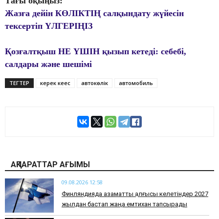
Тағы оқыңыз:
Жазға дейін КӨЛІКТІҢ салқындату жүйесін
тексертіп ҮЛГЕРІҢІЗ
Қозғалтқыш НЕ ҮШІН қызып кетеді: себебі,
салдары және шешімі
ТЕГТЕР
керек кеңес
автокөлік
автомобиль
АҚПАРАТТАР АҒЫМЫ
09.08.2026 12:58
Финляндияда азаматтық алғысы келетіндер 2027
жылдан бастап жаңа емтихан тапсырады