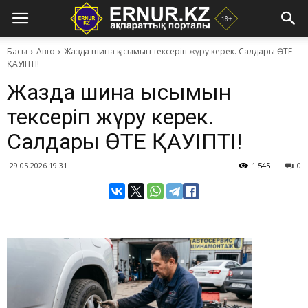
Басы
Авто
Жазда шина қысымын тексеріп жүру керек. Салдары ӨТЕ
ҚАУІПТІ!
Жазда шина қысымын
тексеріп жүру керек.
Салдары ӨТЕ ҚАУІПТІ!
29.05.2026 19:31
1 545
0