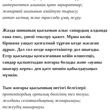
интернеттен алынған қате ақпараттар;
жанармай шығынын азайтуға тырысу;
аптап ыстық және трассада ұзақ жүру.
Жазда шинаның қысымын
алыс сапардың алдында
ғана емес, үнемі тексеру қажет. Мұны көлік
біршама уақыт қозғалмай тұрған кезде жасаған
дұрыс. Дәл сол кезде көрсеткіштер дәл шығады.
Егер қысымды қозғалғаннан кейін өлшесеңіз,
сандар қалыптыдан жоғары болады және «ауаны
шығару керек» деп қате шешім қабылдауыңыз
мүмкін.
Тым жоғары қысымның негізгі белгілері:
протектордың орталық бөлігінің тез тозуы;
жолдағы сезімталдықтың жоғарылауы;
тежеудің нашарлауы.