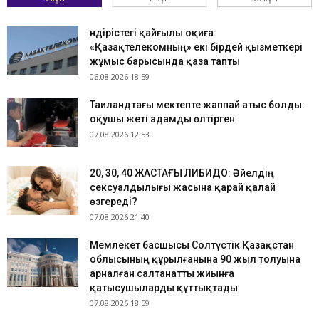
Өндірістегі қайғылы оқиға:
«Қазақтелекомның» екі бірдей қызметкері
жұмыс барысында қаза тапты
06.08.2026 18:59
Таиландтағы мектепте жаппай атыс болды:
оқушы жеті адамды өлтірген
07.08.2026 12:53
​20, 30, 40 ЖАСТАҒЫ ЛИБИДО: Әйелдің
сексуалдылығы жасына қарай қалай
өзгереді?
07.08.2026 21:40
Мемлекет басшысы Солтүстік Қазақстан
облысының құрылғанына 90 жыл толуына
арналған салтанатты жиынға
қатысушыларды құттықтады
07.08.2026 18:59