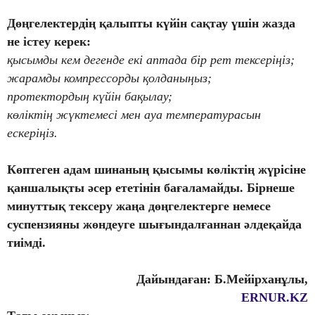
Дөңгелектердің қалыпты күйін сақтау үшін жазда
не істеу керек:
қысымды кем дегенде екі аптада бір рет тексеріңіз;
жарамды компрессорды қолданыңыз;
протектордың күйін бақылау;
көліктің жүктемесі мен ауа температурасын
ескеріңіз.
Көптеген адам шинаның қысымы көліктің жүрісіне
қаншалықты әсер ететінін бағаламайды. Бірнеше
минуттық тексеру жаңа дөңгелектерге немесе
суспензияны жөндеуге шығындалғаннан әлдеқайда
тиімді.
Дайындаған: Б.Мейірханұлы,
ERNUR.KZ