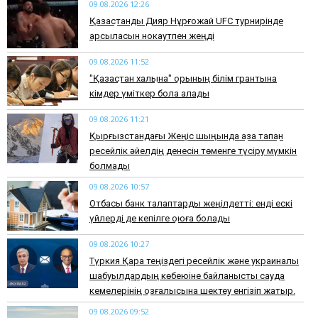
09.08.2026 12:26
Қазақстандық Дияр Нұрғожай UFC турнирінде
қарсыласын нокаутпен жеңді
09.08.2026 11:52
"Қазақстан халқына" қорының білім грантына
кімдер үміткер бола алады
09.08.2026 11:21
Қырғызстандағы Жеңіс шыңында қаза тапқан
ресейлік әйелдің денесін төменге түсіру мүмкін
болмады
09.08.2026 10:57
Отбасы банк талаптарды жеңілдетті: енді ескі
үйлерді де кепілге қоюға болады
09.08.2026 10:27
Түркия Қара теңіздегі ресейлік және украиналық
шабуылдардың көбеюіне байланысты сауда
кемелерінің қозғалысына шектеу енгізіп жатыр.
09.08.2026 09:52