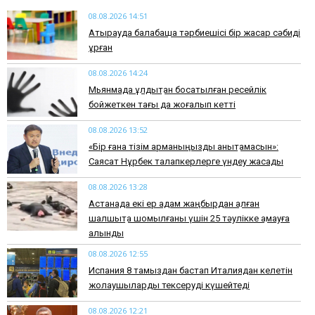
08.08.2026 14:51
Атырауда балабақша тәрбиешісі бір жасар сәбиді
ұрған
08.08.2026 14:24
Мьянмада құлдықтан босатылған ресейлік
бойжеткен тағы да жоғалып кетті
08.08.2026 13:52
«Бір ғана тізім арманыңызды анықтамасын»:
Саясат Нұрбек талапкерлерге үндеу жасады
08.08.2026 13:28
Астанада екі ер адам жаңбырдан қалған
шалшықта шомылғаны үшін 25 тәулікке қамауға
алынды
08.08.2026 12:55
Испания 8 тамыздан бастап Италиядан келетін
жолаушыларды тексеруді күшейтеді
08.08.2026 12:21