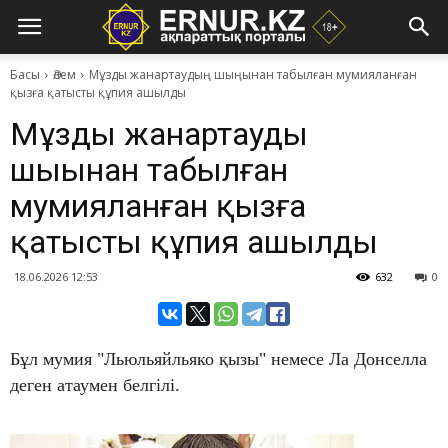
Басы
Әлем
Мұзды жанартаудың шыңынан табылған мумияланған
қызға қатысты құпия ашылды
Мұзды жанартаудың
шыңынан табылған
мумияланған қызға
қатысты құпия ашылды
18.06.2026 12:53
632
0
Бұл мумия "Льюльяйльяко қызы" немесе Ла Донселла
деген атаумен белгілі.