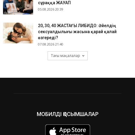
сұраққа ЖАУАП
05.08.2026 20:39
​20, 30, 40 ЖАСТАҒЫ ЛИБИДО: Әйелдің
сексуалдылығы жасына қарай қалай
өзгереді?
07.08.2026 21:40
Тағы мақалалар
МОБИЛДІ ҚОСЫМШАЛАР