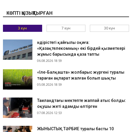
КӨПТІ ҚЫЗЫҚТЫРҒАН
3 күн
7 күн
30 күн
Өндірістегі қайғылы оқиға:
«Қазақтелекомның» екі бірдей қызметкері
жұмыс барысында қаза тапты
06.08.2026 18:59
«Іле-Балқашта» жолбарыс жүргені туралы
тараған ақпарат жалған болып шықты
05.08.2026 18:59
Таиландтағы мектепте жаппай атыс болды:
оқушы жеті адамды өлтірген
07.08.2026 12:53
ЖЫНЫСТЫҚ ТӘРБИЕ туралы басты 10