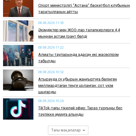
Спорт министрлігі “Астана“ баскетбол клубының
таратылғанын айтты
08.08.2026 11:59
Әкімдіктер мен ЖОО-лар талапкерлерге 4,4
мыңнан астам грант бөлді
08.08.2026 11:22
Алматы тауларында адасқан екі жасөспірім
табылды
08.08.2026 10:52
Атырауда су құбырын жаңғыртуға бөлінген
миллиардтаған теңге ұрланған: сот үкім
шығарды
08.08.2026 10:26
TikTok-тағы тікелей эфир: Тараз тұрғыны бес
тәулікке қамауға алынды
Тағы мақалалар