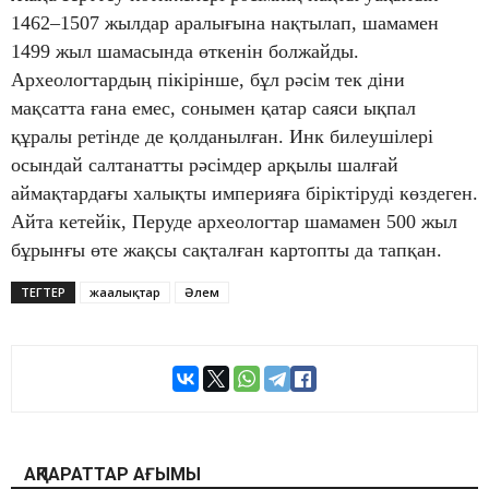
1462–1507 жылдар аралығына нақтылап, шамамен
1499 жыл шамасында өткенін болжайды.
Археологтардың пікірінше, бұл рәсім тек діни
мақсатта ғана емес, сонымен қатар саяси ықпал
құралы ретінде де қолданылған. Инк билеушілері
осындай салтанатты рәсімдер арқылы шалғай
аймақтардағы халықты империяға біріктіруді көздеген.
Айта кетейік, Перуде археологтар шамамен 500 жыл
бұрынғы өте жақсы сақталған картопты да тапқан.
ТЕГТЕР
жаңалықтар
Әлем
АҚПАРАТТАР АҒЫМЫ