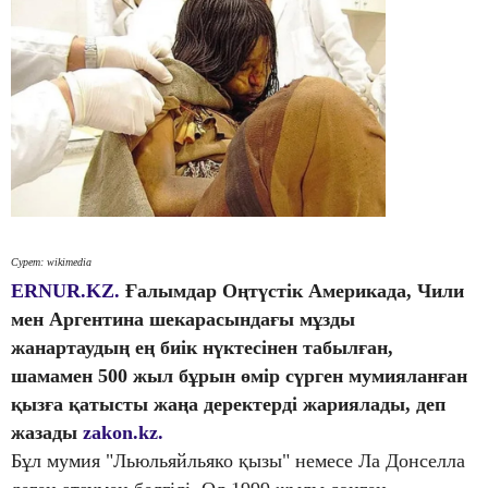
Сурет: wikimedia
ERNUR.KZ.
Ғалымдар Оңтүстік Америкада, Чили
мен Аргентина шекарасындағы мұзды
жанартаудың ең биік нүктесінен табылған,
шамамен 500 жыл бұрын өмір сүрген мумияланған
қызға қатысты жаңа деректерді жариялады, деп
жазады
zakon.kz.
Бұл мумия "Льюльяйльяко қызы" немесе Ла Донселла