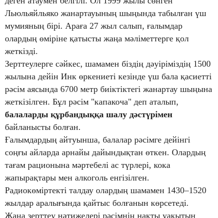
деген атаумен белгілі. Ол 1999 жылы сөнген
Льюльяйльяко жанартауының шыңында табылған үш
мумияның бірі. Араға 27 жыл салып, ғалымдар
олардың өміріне қатысты жаңа мәліметтерге қол
жеткізді.
Зерттеулерге сәйкес, шамамен біздің дәуіріміздің 1500
жылына дейін Инк өркениеті кезінде үш бала қасиетті
рәсім аясында 6700 метр биіктіктегі жанартау шыңына
жеткізілген. Бұл рәсім "капакоча" деп аталып,
балаларды құрбандыққа шалу дәстүрімен
байланысты болған.
Ғалымдардың айтуынша, балалар рәсімге дейінгі
соңғы айларда арнайы дайындықтан өткен. Олардың
тағам рационына мәртебелі ас түрлері, кока
жапырақтары мен алкоголь енгізілген.
Радиокөміртекті талдау олардың шамамен 1430–1520
жылдар аралығында қайтыс болғанын көрсетеді.
Жаңа зерттеу нәтижелері рәсімнің нақты уақытын