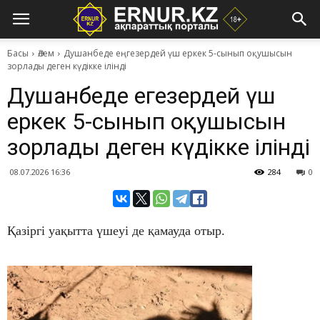
Басы
Әлем
Душанбеде еңгезердей үш еркек 5-сынып оқушысын
зорлады деген күдікке ілінді
Душанбеде еңгезердей үш
еркек 5-сынып оқушысын
зорлады деген күдікке ілінді
08.07.2026 16:36
284
0
​Қазіргі уақытта үшеуі де қамауда отыр.