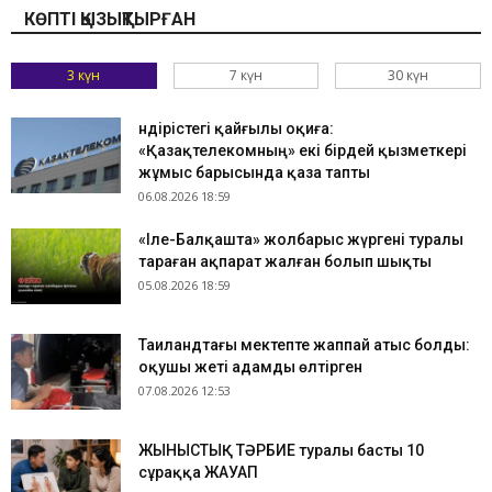
КӨПТІ ҚЫЗЫҚТЫРҒАН
3 күн
7 күн
30 күн
Өндірістегі қайғылы оқиға:
«Қазақтелекомның» екі бірдей қызметкері
жұмыс барысында қаза тапты
06.08.2026 18:59
«Іле-Балқашта» жолбарыс жүргені туралы
тараған ақпарат жалған болып шықты
05.08.2026 18:59
Таиландтағы мектепте жаппай атыс болды:
оқушы жеті адамды өлтірген
07.08.2026 12:53
ЖЫНЫСТЫҚ ТӘРБИЕ туралы басты 10
сұраққа ЖАУАП