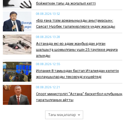
бойжеткен тағы да жоғалып кетті
08.08.2026 13:52
«Бір ғана тізім арманыңызды анықтамасын»:
Саясат Нұрбек талапкерлерге үндеу жасады
08.08.2026 13:28
Астанада екі ер адам жаңбырдан қалған
шалшықта шомылғаны үшін 25 тәулікке қамауға
алынды
08.08.2026 12:55
Испания 8 тамыздан бастап Италиядан келетін
жолаушыларды тексеруді күшейтеді
08.08.2026 12:21
Спорт министрлігі “Астана“ баскетбол клубының
таратылғанын айтты
Тағы мақалалар