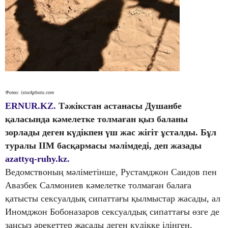
Фото: istockphoto.com
ERNUR.KZ.
Тәжікстан астанасы Душанбе
қаласында кәмелетке толмаған қыз баланы
зорлады деген күдікпен үш жас жігіт ұсталды. Бұл
туралы ІІМ басқармасы мәлімдеді, деп жазады
azattyq-ruhy.kz.
Ведомствоның мәліметінше, Рустамджон Саидов пен
Авазбек Салмониев кәмелетке толмаған балаға
қатысты сексуалдық сипаттағы қылмыстар жасады, ал
Иномджон Бобоназаров сексуалдық сипаттағы өзге де
заңсыз әрекеттер жасады деген күдікке ілінген.