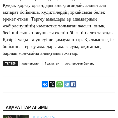
Құқық қорғау органдары анықтағандай, алдын ала
ақпарат бойынша, күдіктілердің әрқайсысы бөлек
әрекет еткен. Тергеу амалдары ер адамдардың
жәбірленушінің кәмелетке толмаған жасын, оның
бесiншi сынып оқушысы екенін білгенін алға тартады.
Қазіргі уақытта үшеуі де қамауда отыр. Қылмыстық іс
бойынша тергеу амалдары жалғасуда, оқиғаның
барлық мән-жайы анықталып жатыр.
ТЕГТЕР
жаңалықтар
Тәжікстан
зорлық-зомбылық
АҚПАРАТТАР АҒЫМЫ
08.08.2026 16:59