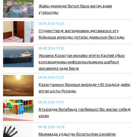
Жайық өзенінде батып бара жатқан адам
құтқарылды
08.08.2026 16:26
Студенттерді жатақханамен қамтамасыз ету
бойынша ахуалдық орталық жұмысын бастады
08.08.2026 15:52
Украина Қазақстан мұнайы өтетін Каспий құбыр
консарциуымы инфрақұрылымына шабуыл
жасамауға уәде берді
08.08.2026 15:23
Қазақстанның бірнеше өңірінде +43 градусқа дейін
аптап ыстық болады
08.08.2026 14:51
Атырауда балабақша тәрбиешісі бір жасар сәбиді
ұрған
08.08.2026 14:24
Мьянмада құлдықтан босатылған ресейлік