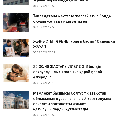
жұмыс барысында қаза тапты
06.08.2026 18:59
Таиландтағы мектепте жаппай атыс болды:
оқушы жеті адамды өлтірген
07.08.2026 12:53
ЖЫНЫСТЫҚ ТӘРБИЕ туралы басты 10 сұраққа
ЖАУАП
05.08.2026 20:39
​20, 30, 40 ЖАСТАҒЫ ЛИБИДО: Әйелдің
сексуалдылығы жасына қарай қалай
өзгереді?
07.08.2026 21:40
Мемлекет басшысы Солтүстік Қазақстан
облысының құрылғанына 90 жыл толуына
арналған салтанатты жиынға
қатысушыларды құттықтады
07.08.2026 18:59