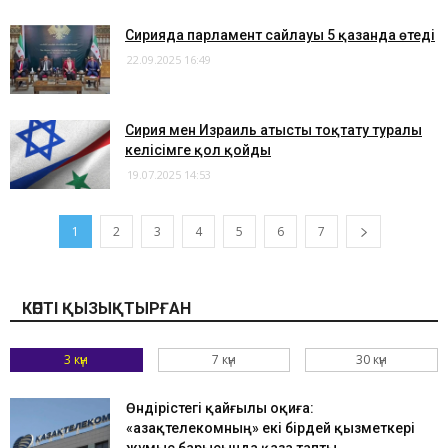
​Сирияда парламент сайлауы 5 қазанда өтеді
22.09.2025 16:49
Сирия мен Израиль атысты тоқтату туралы
келісімге қол қойды
19.07.2025 14:53
1
2
3
4
5
6
7
КӨПТІ ҚЫЗЫҚТЫРҒАН
3 күн
7 күн
30 күн
Өндірістегі қайғылы оқиға:
«Қазақтелекомның» екі бірдей қызметкері