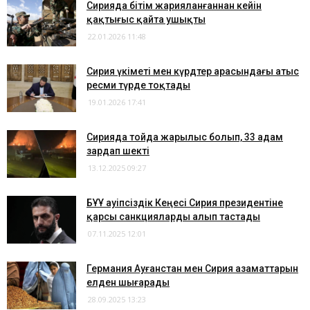
Сирияда бітім жарияланғаннан кейін
қақтығыс қайта ушықты
22.01.2026 11:48
Сирия үкіметі мен күрдтер арасындағы атыс
ресми түрде тоқтады
19.01.2026 17:41
Сирияда тойда жарылыс болып, 33 адам
зардап шекті
13.12.2025 09:27
​БҰҰ Қауіпсіздік Кеңесі Сирия президентіне
қарсы санкцияларды алып тастады
07.11.2025 12:01
Германия Ауғанстан мен Сирия азаматтарын
елден шығарады
28.09.2025 13:23