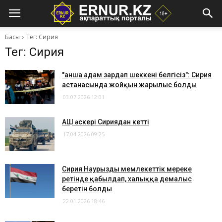
Басы
Тег: Сирия
Тег: Сирия
"Қанша адам зардап шеккені белгісіз": Сирия
астанасында жойқын жарылыс болды
03.07.2026 12:01
​АҚШ әскері Сириядан кетті
17.04.2026 09:25
Сирия Наурызды мемлекеттік мереке
ретінде қабылдап, халыққа демалыс
беретін болды
22.01.2026 18:46