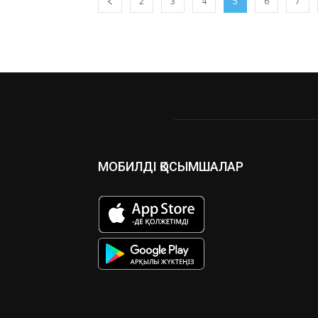
2
3
4
5
6
7
МОБИЛДІ ҚОСЫМШАЛАР