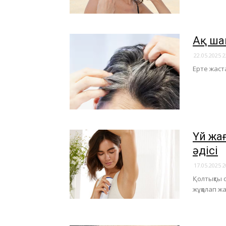
Ақ ша
22.05.2025 2
Ерте жаст
​Үй ж
әдісі
17.05.2025 2
Қолтықты 
жұқалап ж