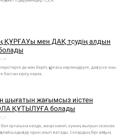
ең қажетті дәрумендер: С,Е,А.
нің ҚҰРҒАУы мен ДАҚ түсудің алдын
 болады
1:34
згерістерге де мән беріп, құрғаса нәрлендіруге, дақ түссе оны
е бастан кірісу керек.
н шығатын жағымсыз иістен
ОЛА ҚҰТЫЛУҒА болады
1:27
бел ортасына келдік, жеңіл киініп, күннің жылуын сезінсек
р қолайсыздықтар орын алып жатады. Солардың бірі аяқтың