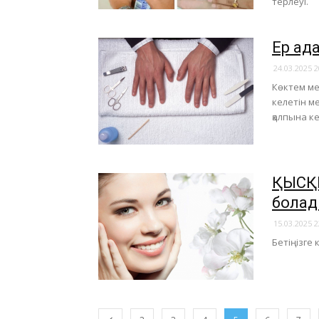
терлеуі.
​Ер а
24.03.2025 2
Көктем ме
келетін ме
қалпына к
​ҚЫСҚ
болад
15.03.2025 2
Бетіңізге 