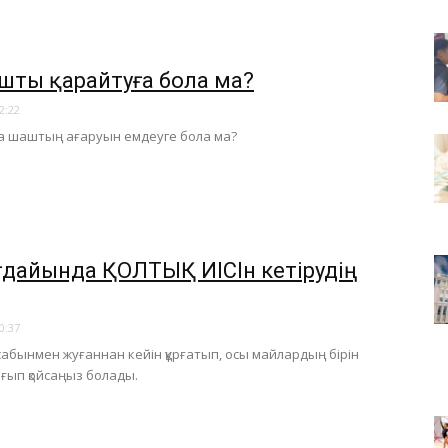
шты қарайтуға бола ма?
2:22
а шаштың ағаруын емдеуге бола ма?
ағдайында ҚОЛТЫҚ ИІСІн кетірудің
0:37
сабынмен жуғаннан кейін құрғатып, осы майлардың бірін
ағып қойсаңыз болады.