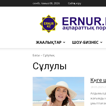
сенбі, тамыз 08, 2026
Сайтқа кіру
Ernur
Press
ЖАҢАЛЫҚТАР
ШОУ-БИЗНЕС
Басы
Сұлулық
Сұлулық
​Күнг
28.05.2025 2
Алдымызда
жағымды к
ұмытпаға