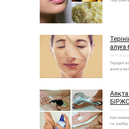
Тері үшін 
​Тері
алуға
09.04.2025 2
Терідегі ө
жоюға ерт
Аяқта
БІРЖ
03.04.2025 2
Көктемнің 
те, кейбі