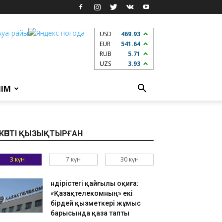
USD
469.93
EUR
541.64
RUB
5.71
UZS
3.93
ЛІМ
КӨПТІ ҚЫЗЫҚТЫРҒАН
3 күн
7 күн
30 күн
Өндірістегі қайғылы оқиға:
«Қазақтелекомның» екі
бірдей қызметкері жұмыс
барысында қаза тапты