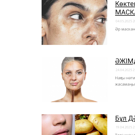
​Көкте
МАСК
04.05.2025 2
Әр маскан
​ӘЖІМ
24.04.2025 2
Нақты нәт
жасамаңы
​Бұл 
19.04.2025 2