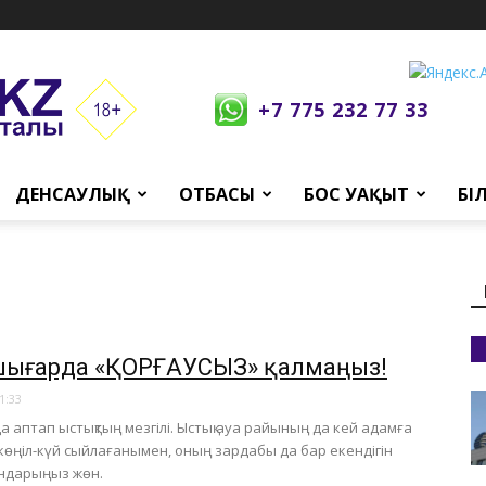
+7 775 232 77 33
ДЕНСАУЛЫҚ
ОТБАСЫ
БОС УАҚЫТ
БІ
е шығарда «ҚОРҒАУСЫЗ» қалмаңыз!
1:33
 аптап ыстықтың мезгілі. Ыстық ауа райының да кей адамға
өңіл-күй сыйлағанымен, оның зардабы да бар екендігін
ндарыңыз жөн.