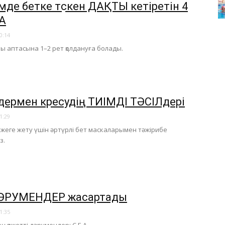
мде бетке түскен ДАҚТЫ кетіретін 4
А
0:14
ы аптасына 1–2 рет қолдануға болады.
дермен күресудің ТИІМДІ ТӘСІЛдері
1:29
ижеге жету үшін әртүрлі бет маскаларымен тәжірибе
з.
ДӘРУМЕНДЕР жасартады
1:35