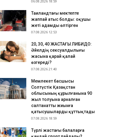
06.08.2026 18:59
Таиландтағы мектепте
жаппай атыс болды: оқушы
жеті адамды өлтірген
07.08.2026 12:53
​20, 30, 40 ЖАСТАҒЫ ЛИБИДО:
Әйелдің сексуалдылығы
жасына қарай қалай
өзгереді?
07.08.2026 21:40
Мемлекет басшысы
Солтүстік Қазақстан
облысының құрылғанына 90
жыл толуына арналған
салтанатты жиынға
қатысушыларды құттықтады
07.08.2026 18:59
​Түрлі жастағы балаларға
қандай спорт пайдалы?