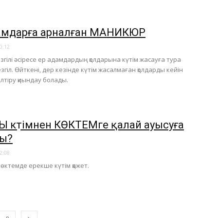
дамдарға арналған МАНИКЮР
0:12
згілі әсіресе ер адамдардың қолдарына күтім жасауға тура
згіл. Өйткені, дер кезінде күтім жасалмаған қолдарды кейін
елтіру қиындау болады.
Ы күтімнен КӨКТЕМге қалай ауысуға
ы?
2:08
көктемде ерекше күтім қажет.