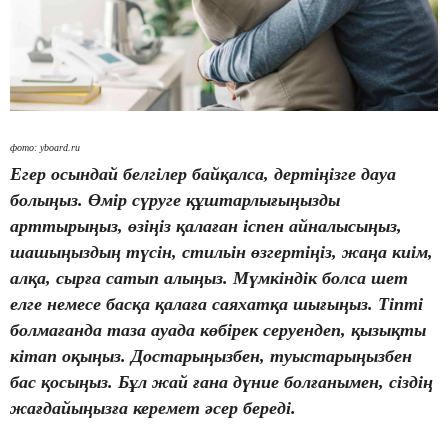
фото: yboard.ru
Егер осындай белгілер байқалса, дертіңізге дауа
болыңыз. Өмір сүруге құштарлығыңызды
арттырыңыз, өзіңіз қалаған іспен айналысыңыз,
шашыңыздың түсін, стильін өзгертіңіз, жаңа киім,
алқа, сырға сатып алыңыз. Мүмкіндік болса шет
елге немесе басқа қалаға саяхатқа шығыңыз. Тіпті
болмағанда таза ауада көбірек серуендеп, қызықты
кітап оқыңыз. Достарыңызбен, туыстарыңызбен
бас қосыңыз. Бұл жай ғана дүние болғанымен, сіздің
жағдайыңызға керемет әсер береді.