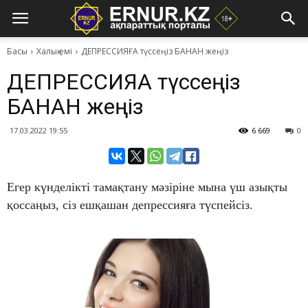
Басы
Халық емі
​ДЕПРЕССИЯҒА түссеңіз БАНАН жеңіз
​ДЕПРЕССИЯҒА түссеңіз
БАНАН жеңіз
17.03.2022 19:55
6 669
0
Егер күнделікті тамақтану мәзіріне мына үш азықты
қоссаңыз, сіз ешқашан депрессияға түспейсіз.