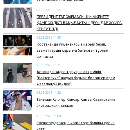
06.08.2026 11:45
​ПРЕЗИДЕНТ ТАПСЫРМАСЫ: ШЫМКЕНТТЕ
ҚАУІПСІЗДІКТІ БАҚЫЛАЙТЫН ДРОНДАР ЖҮЙЕСІ
КЕҢЕЙТІЛДІ
06.08.2026 11:38
Қостанайда лицензиясыз қарыз беріп,
азаматтарды қарызға батырған тұрғын
сотталды
06.08.2026 11:35
Астанада видео түсіру үшін атқа мініп,
"Бәйтерекке" шауып бармақ болған ер адам
жазаланды (видео)
06.08.2026 11:22
Танымал блогер Қайсар Қамза Қазақстанға
экстрадицияланады
06.08.2026 11:09
Көкшетауда жеңіл көлік төрт баланы қағып
кетті