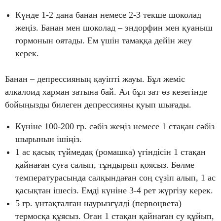
Күнде 1-2 дана банан немесе 2-3 текше шоколад
жеңіз. Банан мен шоколад – эндорфин мен қуаныш
гормонын оятады. Ем үшін тамаққа дейін жеу
керек.
Банан – депрессияның қауіпті жауы. Бұл жеміс
алкалоид харман затына бай. Ал бұл зат өз кезегінде
бойыңызды билеген депрессияны қуып шығады.
Күніне 100-200 гр. сәбіз жеңіз немесе 1 стақан сәбіз
шырынын ішіңіз.
1 ас қасық түймедақ (ромашка) үгіндісін 1 стақан
қайнаған суға салып, тұндырып қоясыз. Бөлме
температурасында салқындаған соң сүзіп алып, 1 ас
қасықтан ішесіз. Емді күніне 3-4 рет жүргізу керек.
5 гр. ұнтақталған наурызгүлді (первоцвета)
термосқа құясыз. Оған 1 стақан қайнаған су құйып,