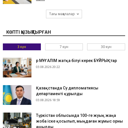
Тағы мақалалар
КӨПТІ ҚЫЗЫҚТЫРҒАН
3 күн
7 күн
30 күн
Әр МҰҒАЛІМ жатқа білуі керек БҰЙРЫҚтар
03.08.2026 20:22
Қазақстанда Су дипломатиясы
департаменті құрылды
03.08.2026 18:59
Түркістан облысында 100-ге жуық жаңа
жоба іске қосылып, мыңдаған жұмыс орны
ашылды