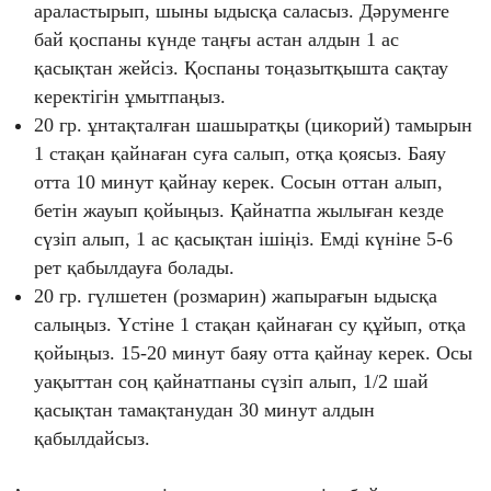
араластырып, шыны ыдысқа саласыз. Дәруменге
бай қоспаны күнде таңғы астан алдын 1 ас
қасықтан жейсіз. Қоспаны тоңазытқышта сақтау
керектігін ұмытпаңыз.
20 гр. ұнтақталған шашыратқы (цикорий) тамырын
1 стақан қайнаған суға салып, отқа қоясыз. Баяу
отта 10 минут қайнау керек. Сосын оттан алып,
бетін жауып қойыңыз. Қайнатпа жылыған кезде
сүзіп алып, 1 ас қасықтан ішіңіз. Емді күніне 5-6
рет қабылдауға болады.
20 гр. гүлшетен (розмарин) жапырағын ыдысқа
салыңыз. Үстіне 1 стақан қайнаған су құйып, отқа
қойыңыз. 15-20 минут баяу отта қайнау керек. Осы
уақыттан соң қайнатпаны сүзіп алып, 1/2 шай
қасықтан тамақтанудан 30 минут алдын
қабылдайсыз.