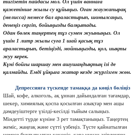
тигізетін пайдасы мол. Ол үшін ваннаға
қажетінше жылы су құйыңыз. Оған жаужапырақ
(мелисса) немесе бал араластырып, шомылсаңыз,
денеңіз сергіп, бойыңызды балқытады.
Одан бөлек т
аңертең тұз сумен жуыныңыз. Ол
үшін 1 литр жылы суға 1 шай қасық тұз
араластырып, бетіңізді, мойныңызды, қол, иықты
жуу керек.
Күні бойғы шаршау мен ашушаңдықтың ізі де
қалмайды. Емді ұйқыға жатар кезде жүргізген жөн.
Депрессияға түскенде тамаққа да көңіл бөліңіз
Шай, кофе, алкоголь, ақ ұннан дайындалған тағамдар,
шекер, химиялық қоспа қосылған азықтар мен ащы
дәмдеуіштерге үзілді-кесілді тыйым салыңыз.
Міндетті түрде күніне 3 рет тамақтаныңыз. Таңертең
жеміс, жаңғақ және сүтті үзбеңіз. Түсте қайнатылған
немесе бұқтырылған көкөніс, қара ұннан әзірленген