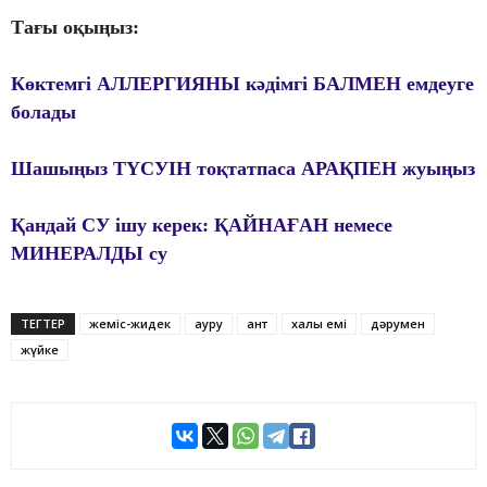
Тағы оқыңыз:
Көктемгі АЛЛЕРГИЯНЫ кәдімгі БАЛМЕН емдеуге
болады
Шашыңыз ТҮСУІН тоқтатпаса АРАҚПЕН жуыңыз
Қандай СУ ішу керек: ҚАЙНАҒАН немесе
МИНЕРАЛДЫ су
ТЕГТЕР
жеміс-жидек
ауру
қант
халық емі
дәрумен
жүйке