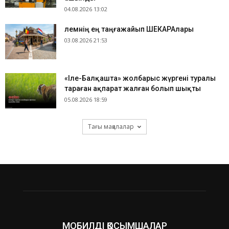
04.08.2026 13:02
​Әлемнің ең таңғажайып ШЕКАРАлары
03.08.2026 21:53
«Іле-Балқашта» жолбарыс жүргені туралы
тараған ақпарат жалған болып шықты
05.08.2026 18:59
Тағы мақалалар
МОБИЛДІ ҚОСЫМШАЛАР