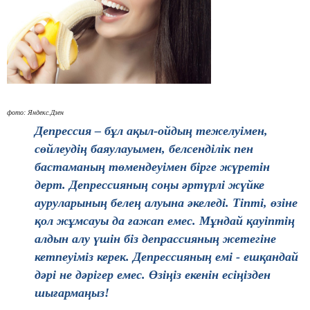
фото: Яндекс.Дзен
Депрессия – бұл ақыл-ойдың тежелуімен,
сөйлеудің баяулауымен, белсенділік пен
бастаманың төмендеуімен бірге жүретін
дерт. Депрессияның соңы әртүрлі жүйке
ауруларының белең алуына әкеледі. Тіпті, өзіне
қол жұмсауы да ғажап емес. Мұндай қауіптің
алдын алу үшін біз депрассияның жетегіне
кетпеуіміз керек. Депрессияның емі - ешқандай
дәрі не дәрігер емес. Өзіңіз екенін есіңізден
шығармаңыз!