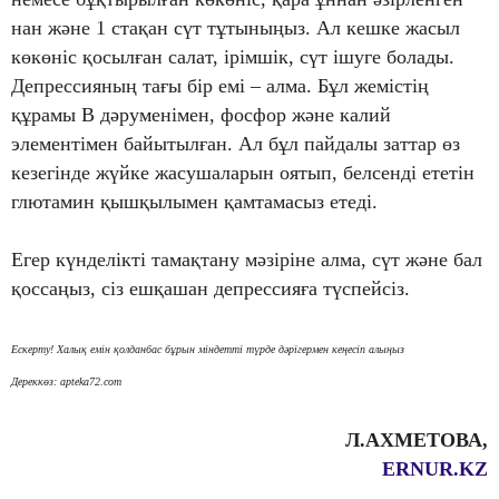
нан және 1 стақан сүт тұтыныңыз. Ал кешке жасыл
көкөніс қосылған салат, ірімшік, сүт ішуге болады.
Депрессияның тағы бір емі – алма. Бұл жемістің
құрамы В дәруменімен, фосфор және калий
элементімен байытылған. Ал бұл пайдалы заттар өз
кезегінде жүйке жасушаларын оятып, белсенді ететін
глютамин қышқылымен қамтамасыз етеді.
Егер күнделікті тамақтану мәзіріне алма, сүт және бал
қоссаңыз, сіз ешқашан депрессияға түспейсіз.
Ескерту! Халық емін қолданбас бұрын міндетті түрде дәрігермен кеңесіп алыңыз
Дереккөз: apteka72.com
Л.АХМЕТОВА,
ERNUR.KZ