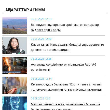
АҚПАРАТТАР АҒЫМЫ
06.08.2026 12:53
Баянауыл тауларында еркін жүрген арқарлар
видеоға түсіп қалды
06.08.2026 12:40
Қазақ қызы Канададағы беделді университетте
қызметке тағайындалды
06.08.2026 12:28
Астанада сөндірілмеген сіріңкеден Audi A6
өртеніп кетті
06.08.2026 12:14
Қызылордада баласына 12 млн теңге алимент
төлемеген әке қылмыстық жауапқа тартылды
06.08.2026 12:01
Мектеп пәндері жасанды интеллект бойынша
бөлімдермен жаңартылды