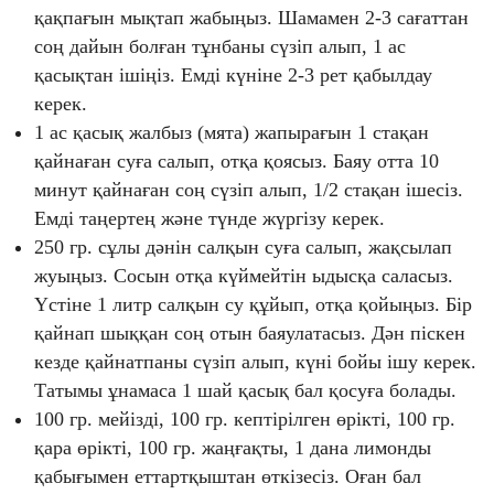
қақпағын мықтап жабыңыз. Шамамен 2-3 сағаттан
соң дайын болған тұнбаны сүзіп алып, 1 ас
қасықтан ішіңіз. Емді күніне 2-3 рет қабылдау
керек.
1 ас қасық жалбыз (мята) жапырағын 1 стақан
қайнаған суға салып, отқа қоясыз. Баяу отта 10
минут қайнаған соң сүзіп алып, 1/2 стақан ішесіз.
Емді таңертең және түнде жүргізу керек.
250 гр. сұлы дәнін салқын суға салып, жақсылап
жуыңыз. Сосын отқа күймейтін ыдысқа саласыз.
Үстіне 1 литр салқын су құйып, отқа қойыңыз. Бір
қайнап шыққан соң отын баяулатасыз. Дән піскен
кезде қайнатпаны сүзіп алып, күні бойы ішу керек.
Татымы ұнамаса 1 шай қасық бал қосуға болады.
100 гр. мейізді, 100 гр. кептірілген өрікті, 100 гр.
қара өрікті, 100 гр. жаңғақты, 1 дана лимонды
қабығымен еттартқыштан өткізесіз. Оған бал