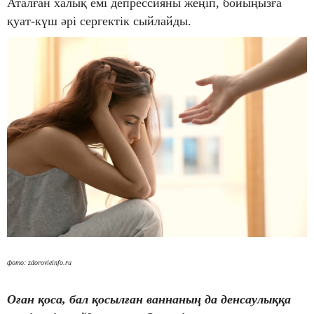
Аталған халық емі депрессияны жеңіп, бойыңызға
қуат-күш әрі сергектік сыйлайды.
фото: zdorovieinfo.ru
Оған қоса, бал қосылған ваннаның да денсаулыққа