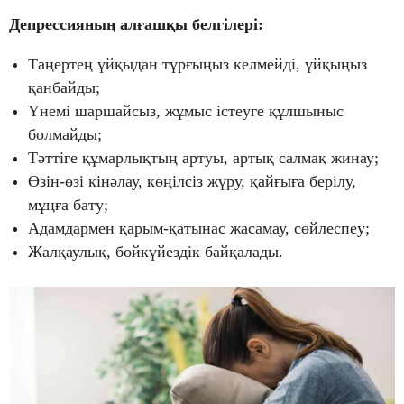
Депрессияның алғашқы белгілері:
Таңертең ұйқыдан тұрғыңыз келмейді, ұйқыңыз
қанбайды;
Үнемі шаршайсыз, жұмыс істеуге құлшыныс
болмайды;
Тәттіге құмарлықтың артуы, артық салмақ жинау;
Өзін-өзі кінәлау, көңілсіз жүру, қайғыға берілу,
мұңға бату;
Адамдармен қарым-қатынас жасамау, сөйлеспеу;
Жалқаулық, бойкүйездік байқалады.