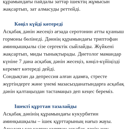
құрамындағы пайдалы заттар ішектің жұмысын
жақсартып, зат алмасуды реттейді.
Көңіл күйді көтереді
Асқабақ дәнін жесеңіз ағзада серотонин атты қуаныш
гормоны бөлінеді. Дәннің құрамындағы триптофан
аминқышқылы сізе сергектік сыйлайды. Жүйкені
жақсартып, миды тынықтырады. Диетолог мамандар
күніне 7 дана асқабақ дәнін жесеңіз, көңіл-күйіңізді
керемет көтереді дейді.
Сондықтан да депрессия алған адамға, стресте
жүртіндерге және үнемі мазасызданатындарға асқабақ
дәнін қалтаңыздан тастамаңыз деп кеңес береміз.
Ішекті құрттан тазалайды
Асқабақ дәнінің құрамындағы кукурбитин
аминқышқылы – ішек құрттарының нағыз жауы.
Ағзадағы кез келген құрттан асқабақ дәнін жеу