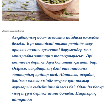
фото: medaboutme.ru
Асқабақтың адам азғасына пайдасы ежелден
белгілі. Бұл көкөністі тамақ ретінде жеу
арқылы ағзаны қажетті дәрумендер мен
минералды заттарға толықтырасыз. Әрі
көптеген дертке дауа болатын қасиеті бар.
Әсіресе, асқабақтың дәні өте пайдалы
заттардың қайнар көзі. Айталық, асқабақ
дәнімен халық емінде жүрек қан тамыр
ауруларын емдейтінін білесіз бе? Одан да басқа
мың түрлі дертке шипа болады. Нақтырақ
айтқанда: