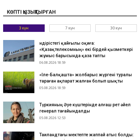
КӨПТІ ҚЫЗЫҚТЫРҒАН
3 күн
7 күн
30 күн
Өндірістегі қайғылы оқиға:
«Қазақтелекомның» екі бірдей қызметкері
жұмыс барысында қаза тапты
06.08.2026 18:59
«Іле-Балқашта» жолбарыс жүргені туралы
тараған ақпарат жалған болып шықты
05.08.2026 18:59
Түркияның Әуе күштерінде алғаш рет әйел
генерал тағайындалды
05.08.2026 12:53
Таиландтағы мектепте жаппай атыс болды: