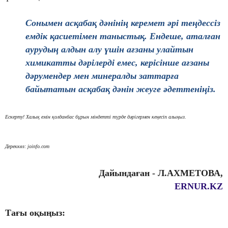
Сонымен асқабақ дәнінің керемет әрі теңдессіз
емдік қасиетімен таныстық. Ендеше, аталған
аурудың алдын алу үшін ағзаны улайтын
химикатты дәрілерді емес, керісінше ағзаны
дәрумендер мен минералды заттарға
байытатын асқабақ дәнін жеуге әдеттеніңіз.
Ескерту! Халық емін қолданбас бұрын міндетті түрде дәрігермен кеңесіп алыңыз.
Дереккөз: joinfo.com
Дайындаған - Л.АХМЕТОВА,
ERNUR.KZ
Тағы оқыңыз: