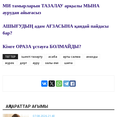
МИ тамырларын ТАЗАЛАУ арқылы МЫНА
аурудан айығасыз
АШЫҒУДЫҢ адам АҒЗАСЫНА қандай пайдасы
бар?
Кімге ОРАЗА ұстауға БОЛМАЙДЫ?
ТЕГТЕР
ішекті тазарту
асқабақ
артық салмақ
қаназдық
жүрек
дерт
ауру
халық емі
шипа
АҚПАРАТТАР АҒЫМЫ
07.08.2026 21:40