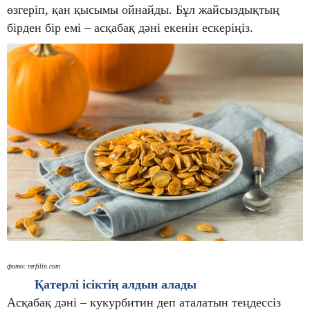
өзгеріп, қан қысымы ойнайды. Бұл жайсыздықтың
бірден бір емі – асқабақ дәні екенін ескеріңіз.
фото: mrfilin.com
Қатерлі ісіктің алдын алады
Асқабақ дәні – кукурбитин деп аталатын теңдессіз