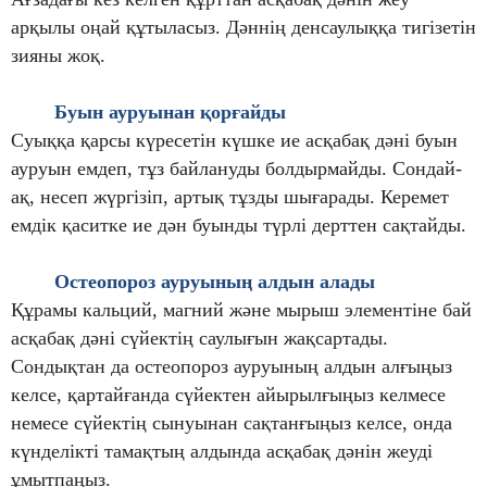
арқылы оңай құтыласыз. Дәннің денсаулыққа тигізетін
зияны жоқ.
Буын ауруынан қорғайды
Суыққа қарсы күресетін күшке ие асқабақ дәні буын
ауруын емдеп, тұз байлануды болдырмайды. Сондай-
ақ, несеп жүргізіп, артық тұзды шығарады. Керемет
емдік қаситке ие дән буынды түрлі дерттен сақтайды.
О
стеопороз
ауруының алдын алады
Құрамы кальций, магний және мырыш элементіне бай
асқабақ дәні сүйектің саулығын жақсартады.
Сондықтан да остеопороз ауруының алдын алғыңыз
келсе, қартайғанда сүйектен айырылғыңыз келмесе
немесе сүйектің сынуынан сақтанғыңыз келсе, онда
күнделікті тамақтың алдында асқабақ дәнін жеуді
ұмытпаңыз.