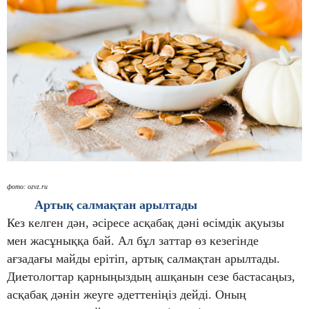
фото: ozvz.ru
Артық салмақтан арылтады
Кез келген дән, әсіресе асқабақ дәні өсімдік ақуызы
мен жасұныққа бай. Ал бұл заттар өз кезегінде
ағзадағы майды ерітіп, артық салмақтан арылтады.
Диетологтар қарныңыздың ашқанын сезе бастасаңыз,
асқабақ дәнін жеуге әдеттеніңіз дейді. Оның