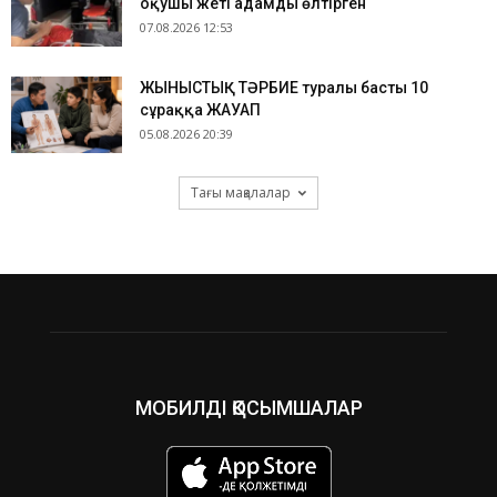
оқушы жеті адамды өлтірген
07.08.2026 12:53
ЖЫНЫСТЫҚ ТӘРБИЕ туралы басты 10
сұраққа ЖАУАП
05.08.2026 20:39
Тағы мақалалар
МОБИЛДІ ҚОСЫМШАЛАР