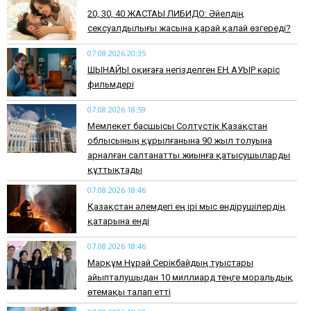
​20, 30, 40 ЖАСТАҒЫ ЛИБИДО: Әйелдің
сексуалдылығы жасына қарай қалай өзгереді?
07.08.2026 20:35
​ШЫНАЙЫ оқиғаға негізделген ЕҢ АУЫР кәріс
фильмдері
07.08.2026 18:59
Мемлекет басшысы Солтүстік Қазақстан
облысының құрылғанына 90 жыл толуына
арналған салтанатты жиынға қатысушыларды
құттықтады
07.08.2026 18:46
Қазақстан әлемдегі ең ірі мыс өндірушілердің
қатарына енді
07.08.2026 18:46
Марқұм Нұрай Серікбайдың туыстары
айыпталушыдан 10 миллиард теңге моральдық
өтемақы талап етті