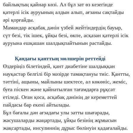
байлықтың қайнар көзі. Ал бұл зат өз кезегінде
қатерлі ісік ауруының алдын алып, ағзаны сақтайды
әрі қорғайды.
Мамандар асқабақ дәнін үзбей жейтіндердің бауыр,
сүт безі, тік ішек, ұйқы безі, өкпе, асқазан қатерлі ісік
ауруына ешқашан шалдықпайтынын растайды.
Қандағы қанттың мөлшерін реттейді
Өздеріңіз білетіндей, қант диабетіне шалдыққан
науқастар белгілі бір мәзірде тамақтануы тиіс. Қантты,
тәттіні, ащыны, майлыны шектесе, ал көкөніс, жеміс,
буға піскен және қайнатылған тағамдарға рұқсат
етіледі. Оған қоса, асқабақ дәнінің де кереметтей
пайдасы бар екені айтылады.
Бұл бағалы дән ағзадағы улы затты шығарады,
жасушаларды жаңартады, ұйқы безінің жұмысын
жақсартады, инсулиннің дұрыс бөлінуін қадағалайды.