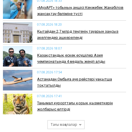
07.08.2026 18:33
«МузАРТ» тобының әншісі Кенжебек Жанәбілов
жансақтау бөліміне түсті
07.08.2026 18:20
Қытайдан 2,7 млрд теңгенің тауарын заңсыз
әкелгендер әшкереленді
07.08.2026 18:07
Қазақстандық ескек есушілер Азия
чемпионатында 4 медаль жеңіп алды
07.08.2026 17:54
Астанадан Омбыға әуе рейстері уақытша
тоқтатылды
07.08.2026 17:41
​Танымал курорттағы қорық қызметкерін
жолбарыс өлтірді
Тағы мақалалар