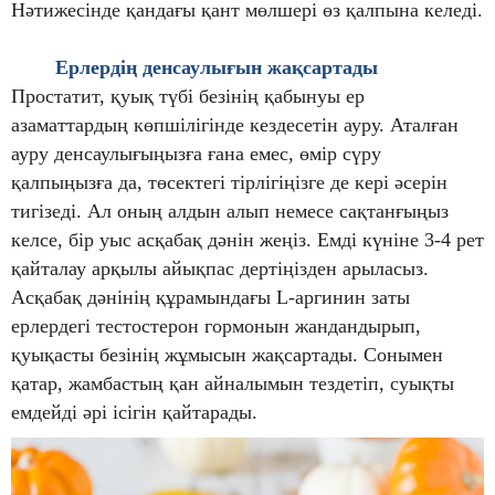
Нәтижесінде қандағы қант мөлшері өз қалпына келеді.
Ерлердің денсаулығын жақсартады
Простатит, қуық түбі безінің қабынуы ер
азаматтардың көпшілігінде кездесетін ауру. Аталған
ауру денсаулығыңызға ғана емес, өмір сүру
қалпыңызға да, төсектегі тірлігіңізге де кері әсерін
тигізеді. Ал оның алдын алып немесе сақтанғыңыз
келсе, бір уыс асқабақ дәнін жеңіз. Емді күніне 3-4 рет
қайталау арқылы айықпас дертіңізден арыласыз.
Асқабақ дәнінің құрамындағы L-аргинин заты
ерлердегі тестостерон гормонын жандандырып,
қуықасты безінің жұмысын жақсартады. Сонымен
қатар, жамбастың қан айналымын тездетіп, суықты
емдейді әрі ісігін қайтарады.