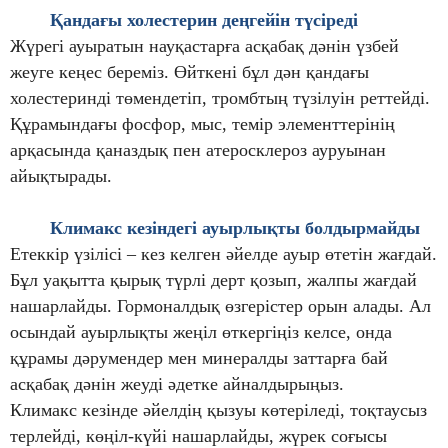
Қандағы
холестерин
деңгейін түсіреді
Жүрегі ауыратын науқастарға асқабақ дәнін үзбей
жеуге кеңес береміз. Өйткені бұл дән қандағы
холестеринді төмендетіп, тромбтың түзілуін реттейді.
Құрамындағы фосфор, мыс, темір элементтерінің
арқасында қаназдық пен атеросклероз ауруынан
айықтырады.
К
лимакс
кезіндегі ауырлықты болдырмайды
Етеккір үзілісі – кез келген әйелде ауыр өтетін жағдай.
Бұл уақытта қырық түрлі дерт қозып, жалпы жағдай
нашарлайды. Гормоналдық өзгерістер орын алады. Ал
осындай ауырлықты жеңіл өткергіңіз келсе, онда
құрамы дәрумендер мен минералды заттарға бай
асқабақ дәнін жеуді әдетке айналдырыңыз.
Климакс кезінде әйелдің қызуы көтеріледі, тоқтаусыз
терлейді, көңіл-күйі нашарлайды, жүрек соғысы