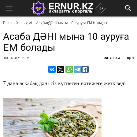
Басы
Халық емі
​Асқабақ ДӘНІ мына 10 ауруға ЕМ болады
​Асқабақ ДӘНІ мына 10 ауруға
ЕМ болады
08.04.2021 19:35
60 784
0
7 дана асқабақ дәні сіз күтпеген нәтижеге жеткізеді