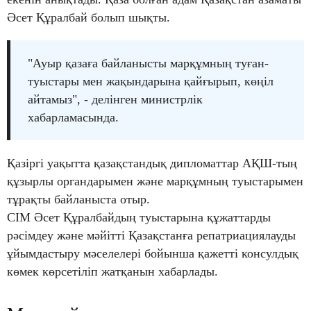
Әсет Құралбай болып шықты.
"Ауыр қазаға байланысты марқұмның туған-
туыстары мен жақындарына қайғырып, көңіл
айтамыз", - делінген министрлік
хабарламасында.
Қазіргі уақытта қазақстандық дипломаттар АҚШ-тың
құзырлы органдарымен және марқұмның туыстарымен
тұрақты байланыста отыр.
СІМ Әсет Құралбайдың туыстарына құжаттарды
рәсімдеу және мәйітті Қазақстанға репатриациялауды
ұйымдастыру мәселелері бойынша қажетті консулдық
көмек көрсетіліп жатқанын хабарлады.