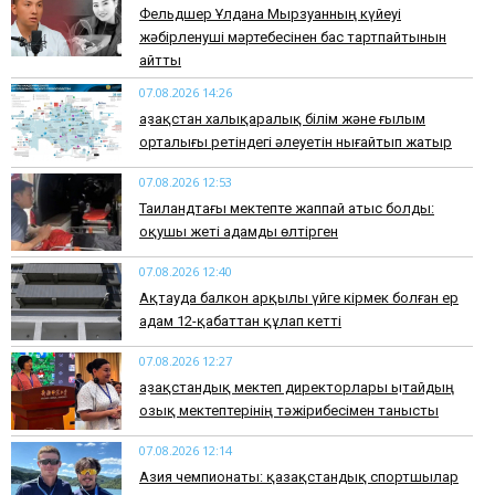
Фельдшер Ұлдана Мырзуанның күйеуі
жәбірленуші мәртебесінен бас тартпайтынын
айтты
07.08.2026 14:26
Қазақстан халықаралық білім және ғылым
орталығы ретіндегі әлеуетін нығайтып жатыр
07.08.2026 12:53
Таиландтағы мектепте жаппай атыс болды:
оқушы жеті адамды өлтірген
07.08.2026 12:40
Ақтауда балкон арқылы үйге кірмек болған ер
адам 12-қабаттан құлап кетті
07.08.2026 12:27
Қазақстандық мектеп директорлары Қытайдың
озық мектептерінің тәжірибесімен танысты
07.08.2026 12:14
Азия чемпионаты: қазақстандық спортшылар