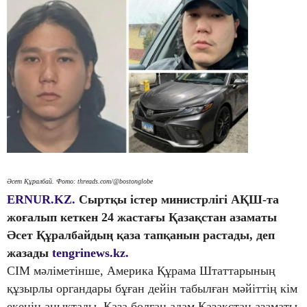
Әсет Құралбай. Фото: threads.com/@bostonglobe
ERNUR.KZ.
Сыртқы істер министрлігі АҚШ-та
жоғалып кеткен 24 жастағы Қазақстан азаматы
Әсет Құралбайдың қаза тапқанын растады, деп
жазады
tengrinews.kz.
СІМ мәліметінше, Америка Құрама Штаттарының
құзырлы органдары бұған дейін табылған мәйіттің кім
екенін анықтады. Қаза болған адам Қазақстан азаматы