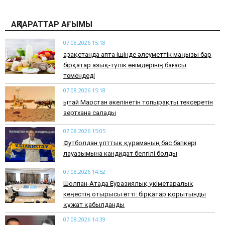
АҚПАРАТТАР АҒЫМЫ
07.08.2026 15:18
Қазақстанда апта ішінде әлеуметтік маңызы бар
бірқатар азық-түлік өнімдерінің бағасы
төмендеді
07.08.2026 15:18
Қытай Марстан әкелінетін топырақты тексеретін
зертхана салады
07.08.2026 15:05
Футболдан ұлттық құраманың бас бапкері
лауазымына кандидат белгілі болды
07.08.2026 14:52
Шолпан-Атада Еуразиялық үкіметаралық
кеңестің отырысы өтті: бірқатар қорытынды
құжат қабылданды
07.08.2026 14:39