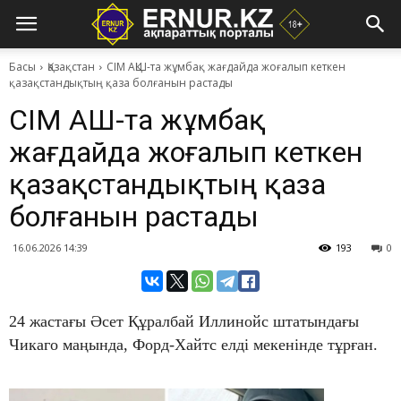
Басы
Қазақстан
СІМ АҚШ-та жұмбақ жағдайда жоғалып кеткен
қазақстандықтың қаза болғанын растады
СІМ АҚШ-та жұмбақ
жағдайда жоғалып кеткен
қазақстандықтың қаза
болғанын растады
16.06.2026 14:39
193
0
24 жастағы Әсет Құралбай Иллинойс штатындағы
Чикаго маңында, Форд-Хайтс елді мекенінде тұрған.