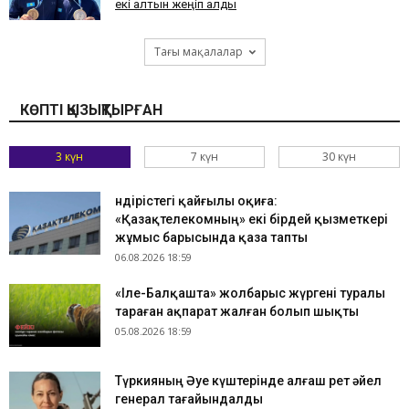
екі алтын жеңіп алды
Тағы мақалалар
КӨПТІ ҚЫЗЫҚТЫРҒАН
3 күн
7 күн
30 күн
Өндірістегі қайғылы оқиға:
«Қазақтелекомның» екі бірдей қызметкері
жұмыс барысында қаза тапты
06.08.2026 18:59
«Іле-Балқашта» жолбарыс жүргені туралы
тараған ақпарат жалған болып шықты
05.08.2026 18:59
Түркияның Әуе күштерінде алғаш рет әйел
генерал тағайындалды