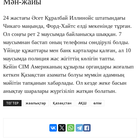
Мән-жайы
24 жастағы Әсет Құралбай Иллинойс штатындағы
Чикаго маңында, Форд-Хайтс елді мекенінде тұрған.
Ол соңғы рет 2 маусымда байланысқа шыққан. 7
маусымнан бастап оның телефоны сөндірулі болды.
Үйінде құжаттары мен банк карталары қалған, ал 10
маусымда полиция жас жігіттің көлігін тапты.
Кейін СІМ Американың құзырлы органдары жоғалып
кеткен Қазақстан азаматы болуы мүмкін адамның
мәйітін тапқанын хабарлады. Ол кезде жеке басын
анықтау шаралары жүргізіліп жатқан болатын.
ТЕГТЕР
жаңалықтар
Қазақстан
АҚШ
өлім