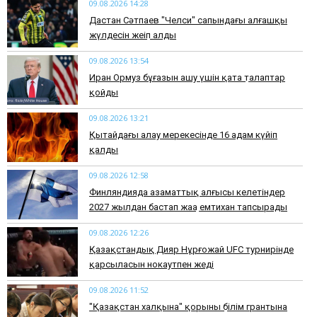
09.08.2026 14:28
Дастан Сәтпаев "Челси" сапындағы алғашқы
жүлдесін жеңіп алды
09.08.2026 13:54
Иран Ормуз бұғазын ашу үшін қатаң талаптар
қойды
09.08.2026 13:21
Қытайдағы алау мерекесінде 16 адам күйіп
қалды
09.08.2026 12:58
Финляндияда азаматтық алғысы келетіндер
2027 жылдан бастап жаңа емтихан тапсырады
09.08.2026 12:26
Қазақстандық Дияр Нұрғожай UFC турнирінде
қарсыласын нокаутпен жеңді
09.08.2026 11:52
"Қазақстан халқына" қорының білім грантына