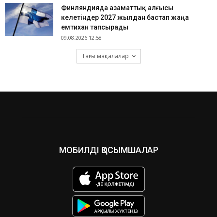
Финляндияда азаматтық алғысы
келетіндер 2027 жылдан бастап жаңа
емтихан тапсырады
09.08.2026 12:58
Тағы мақалалар
МОБИЛДІ ҚОСЫМШАЛАР