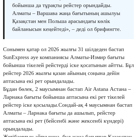
бойынша да тұрақты рейстер орындайды.
Алматы – Варшава жаңа бағытының ашылуы
Қазақстан мен Польша арасындағы көлік
байланысын кеңейтеді», – деді ол брифингте.
Сонымен қатар ол 2026 жылғы 31 шілдеден бастап
SunExpress әуе компаниясы Алматы-Измир бағыты
бойынша тікелей рейстерді іске қосатынын айтты. Бұл
рейстер 2026 жылғы қазан айының соңына дейін
аптасына екі рет орындалады.
Бұдан бөлек, 2 маусымнан бастап Air Astana Астана –
Ларнака бағыты бойынша аптасына екі рет тікелей
рейстер іске қосылады.Сондай-ақ 4 маусымнан бастап
Алматы – Ларнака бағыты да ашылып, рейстер
аптасына екі рет (бейсенбі және жексенбі күндері)
орындалады.
Жетібаевтың айтуынша, бұл жаңа бағыттар Қазақстан