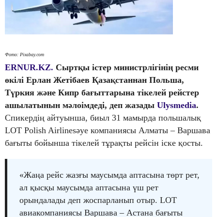
Фото: Pixabay.com
ERNUR.KZ.
Сыртқы істер министрлігінің ресми
өкілі Ерлан Жетібаев Қазақстаннан Польша,
Түркия және Кипр бағыттарына тікелей рейстер
ашылатынын мәлоімдеді, деп жазады
Ulysmedia
.
Спикердің айтуынша, биыл 31 мамырда польшалық
LOT Polish Airlinesәуе компаниясы Алматы – Варшава
бағыты бойынша тікелей тұрақты рейсін іске қосты.
«Жаңа рейс жазғы маусымда аптасына төрт рет,
ал қысқы маусымда аптасына үш рет
орындалады деп жоспарланып отыр. LOT
авиакомпаниясы Варшава – Астана бағыты