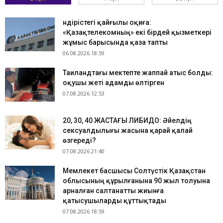
Өндірістегі қайғылы оқиға:
«Қазақтелекомның» екі бірдей қызметкері
жұмыс барысында қаза тапты
06.08.2026 18:59
Таиландтағы мектепте жаппай атыс болды:
оқушы жеті адамды өлтірген
07.08.2026 12:53
​20, 30, 40 ЖАСТАҒЫ ЛИБИДО: Әйелдің
сексуалдылығы жасына қарай қалай
өзгереді?
07.08.2026 21:40
Мемлекет басшысы Солтүстік Қазақстан
облысының құрылғанына 90 жыл толуына
арналған салтанатты жиынға
қатысушыларды құттықтады
07.08.2026 18:59