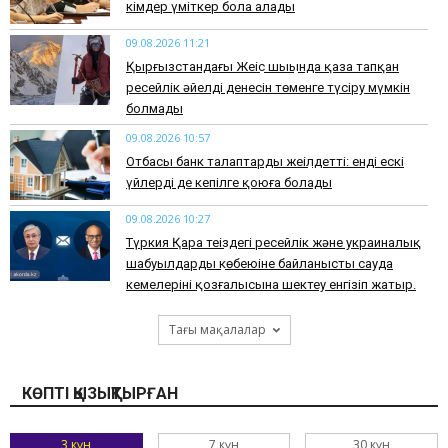
кімдер үміткер бола алады
09.08.2026 11:21
Қырғызстандағы Жеңіс шыңында қаза тапқан
ресейлік әйелдің денесін төменге түсіру мүмкін
болмады
09.08.2026 10:57
Отбасы банк талаптарды жеңілдетті: енді ескі
үйлерді де кепілге қоюға болады
09.08.2026 10:27
Түркия Қара теңіздегі ресейлік және украиналық
шабуылдардың көбеюіне байланысты сауда
кемелерінің қозғалысына шектеу енгізіп жатыр.
Тағы мақалалар
КӨПТІ ҚЫЗЫҚТЫРҒАН
3 күн
7 күн
30 күн