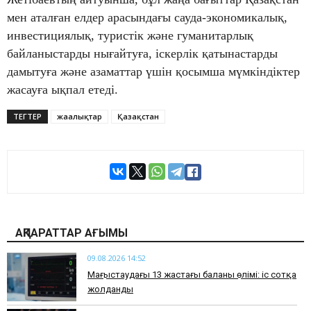
мен аталған елдер арасындағы сауда-экономикалық,
инвестициялық, туристік және гуманитарлық
байланыстарды нығайтуға, іскерлік қатынастарды
дамытуға және азаматтар үшін қосымша мүмкіндіктер
жасауға ықпал етеді.
ТЕГТЕР
жаңалықтар
Қазақстан
АҚПАРАТТАР АҒЫМЫ
09.08.2026 14:52
Маңғыстаудағы 13 жастағы баланың өлімі: іс сотқа
жолданды