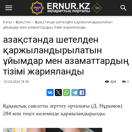
Басы
Қазақстан
Қазақстанда шетелден қаржыландырылатын
ұйымдар мен азаматтардың тізімі жарияланды
Қазақстанда шетелден
қаржыландырылатын
ұйымдар мен азаматтардың
тізімі жарияланды
02.06.2026 18:59
624
0
Құқықтық саясатты зерттеу орталығы (Д. Нұрымов)
284 млн теңге көлемінде қаржыландырылды.