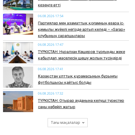
кезеңге өтті
06.08.2026 17:54
Партиялар мен азаматтық қоғамның өзара іс-
қимылы жүйелі негізде артып келеді – «Sarap»
клубының сарапшылары
06.08.2026 17:47
ТҮРКІСТАН: Нұралхан Көшеров тұрғынды жеке
қабылдап, мәселесін шешу жолын түсіндірді
06.08.2026 17:41
Қазақстан ұлттық құрамасының бұрынғы
футболшысы қайтыс болды
06.08.2026 17:32
ТҮРКІСТАН: Отырар ауданына келуші туристер
саны көбейіп жатыр
Тағы мақалалар