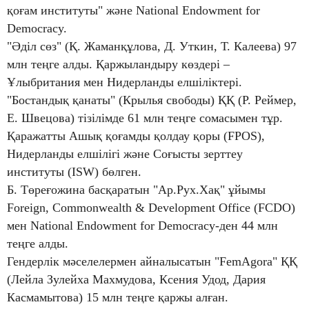
қоғам институты" және National Endowment for
Democracy.
"Әділ сөз" (Қ. Жаманқұлова, Д. Уткин, Т. Калеева) 97
млн теңге алды. Қаржыландыру көздері –
Ұлыбритания мен Нидерланды елшіліктері.
"Бостандық қанаты" (Крылья свободы) ҚҚ (Р. Реймер,
Е. Швецова) тізілімде 61 млн теңге сомасымен тұр.
Қаражатты Ашық қоғамды қолдау қоры (FPOS),
Нидерланды елшілігі және Соғысты зерттеу
институты (ISW) бөлген.
Б. Төреғожина басқаратын "Ар.Рух.Хақ" ұйымы
Foreign, Commonwealth & Development Office (FCDO)
мен National Endowment for Democracy-ден 44 млн
теңге алды.
Гендерлік мәселелермен айналысатын "FemAgora" ҚҚ
(Лейла Зулейха Махмудова, Ксения Удод, Дария
Касмамытова) 15 млн теңге қаржы алған.