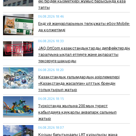
екі бірдей қызметкері жұмыс барысында қаза
тапты
06.08.2026 18:46
Енді үй жануарларының төлқұжаты eGov Mobile-
да қолжетімді
06.08.2026 18:33
JAQ.OrtCom қазақстандықтарды дипфейктердің
таралуына ықпал етпеуге және ақпаратты
тексеруге шақырды
06.08.2026 18:20
Қазақстандық ғалымдардың әзірлемелері
«Қазақстанда жасалған» ұлттық брендін
толықтырып жатыр
06.08.2026 18:15
Түркістанда жылына 200 мың турист
қабылдауға қауқарлы аквапарк салынып
жатыр
06.08.2026 18:07
Қосшы бағытындағы LRT құрылысы жаңа