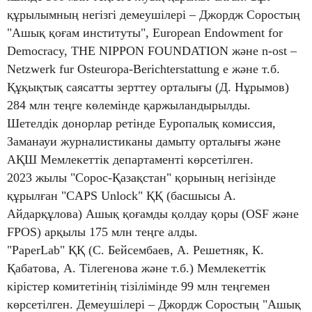
құрылымның негізгі демеушілері – Джордж Соростың
"Ашық қоғам институты", European Endowment for
Democracy, THE NIPPON FOUNDATION және n-ost –
Netzwerk fur Osteuropa-Berichterstattung e және т.б.
Құқықтық саясатты зерттеу орталығы (Д. Нұрымов)
284 млн теңге көлемінде қаржыландырылды.
Шетелдік донорлар ретінде Еуропалық комиссия,
Заманауи журналистиканы дамыту орталығы және
АҚШ Мемлекеттік департаменті көрсетілген.
2023 жылы "Сорос-Қазақстан" қорының негізінде
құрылған "CAPS Unlock" ҚҚ (басшысы А.
Айдарқұлова) Ашық қоғамды қолдау қоры (OSF және
FPOS) арқылы 175 млн теңге алды.
"PaperLab" ҚҚ (С. Бейсембаев, А. Решетняк, К.
Қабатова, А. Тілегенова және т.б.) Мемлекеттік
кірістер комитетінің тізілімінде 99 млн теңгемен
көрсетілген. Демеушілері – Джордж Соростың "Ашық