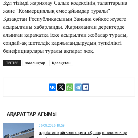
Бұл тізімді жариялау Салық кодексінің талаптарына
және "Коммерциялық емес ұйымдар туралы"
Қазақстан Республикасының Заңына сәйкес жүзеге
асырылғаны хабарланды. Жарияланған деректерде
алынған қаражатқа іске асырылған жобалар туралы,
сондай-ақ шетелдік қаржыландырудың түпкілікті
бенефициарлары туралы ақпарат жоқ.
ТЕГТЕР
жаңалықтар
Қазақстан
АҚПАРАТТАР АҒЫМЫ
06.08.2026 18:59
Өндірістегі қайғылы оқиға: «Қазақтелекомның»