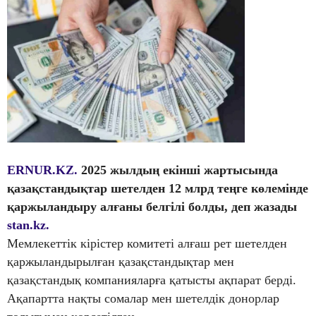
ERNUR.KZ.
2025 жылдың екінші жартысында
қазақстандықтар шетелден 12 млрд теңге көлемінде
қаржыландыру алғаны белгілі болды, деп жазады
stan.kz.
Мемлекеттік кірістер комитеті алғаш рет шетелден
қаржыландырылған қазақстандықтар мен
қазақстандық компанияларға қатысты ақпарат берді.
Ақапартта нақты сомалар мен шетелдік донорлар