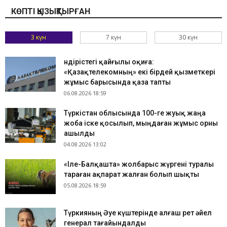
КӨПТІ ҚЫЗЫҚТЫРҒАН
3 күн
7 күн
30 күн
Өндірістегі қайғылы оқиға:
«Қазақтелекомның» екі бірдей қызметкері
жұмыс барысында қаза тапты
06.08.2026 18:59
Түркістан облысында 100-ге жуық жаңа
жоба іске қосылып, мыңдаған жұмыс орны
ашылды
04.08.2026 13:02
«Іле-Балқашта» жолбарыс жүргені туралы
тараған ақпарат жалған болып шықты
05.08.2026 18:59
Түркияның Әуе күштерінде алғаш рет әйел
генерал тағайындалды