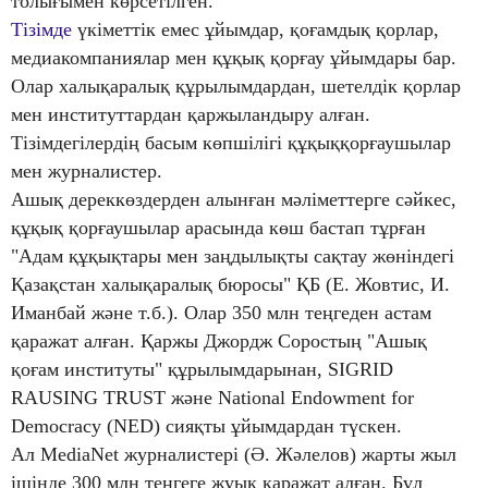
толығымен көрсетілген.
Тізімде
үкіметтік емес ұйымдар, қоғамдық қорлар,
медиакомпаниялар мен құқық қорғау ұйымдары бар.
Олар халықаралық құрылымдардан, шетелдік қорлар
мен институттардан қаржыландыру алған.
Тізімдегілердің басым көпшілігі құқыққорғаушылар
мен журналистер.
Ашық дереккөздерден алынған мәліметтерге сәйкес,
құқық қорғаушылар арасында көш бастап тұрған
"Адам құқықтары мен заңдылықты сақтау жөніндегі
Қазақстан халықаралық бюросы" ҚБ (Е. Жовтис, И.
Иманбай және т.б.). Олар 350 млн теңгеден астам
қаражат алған. Қаржы Джордж Соростың "Ашық
қоғам институты" құрылымдарынан, SIGRID
RAUSING TRUST және National Endowment for
Democracy (NED) сияқты ұйымдардан түскен.
Ал MediaNet журналистері (Ә. Жәлелов) жарты жыл
ішінде 300 млн теңгеге жуық қаражат алған. Бұл