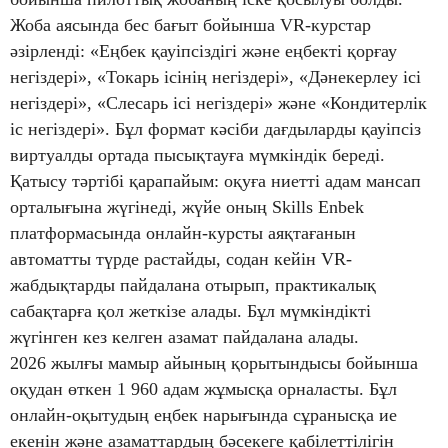
Жоба аясында бес бағыт бойынша VR-курстар
әзірленді: «Еңбек қауіпсіздігі және еңбекті қорғау
негіздері», «Токарь ісінің негіздері», «Дәнекерлеу ісі
негіздері», «Слесарь ісі негіздері» және «Кондитерлік
іс негіздері». Бұл формат кәсіби дағдыларды қауіпсіз
виртуалды ортада пысықтауға мүмкіндік береді.
Қатысу тәртібі қарапайым: оқуға ниетті адам мансап
орталығына жүгінеді, жүйе оның Skills Enbek
платформасында онлайн-курсты аяқтағанын
автоматты түрде растайды, содан кейін VR-
жабдықтарды пайдалана отырып, практикалық
сабақтарға қол жеткізе алады. Бұл мүмкіндікті
жүгінген кез келген азамат пайдалана алады.
2026 жылғы мамыр айының қорытындысы бойынша
оқудан өткен 1 960 адам жұмысқа орналасты. Бұл
онлайн-оқытудың еңбек нарығында сұранысқа ие
екенін және азаматтардың бәсекеге қабілеттілігін