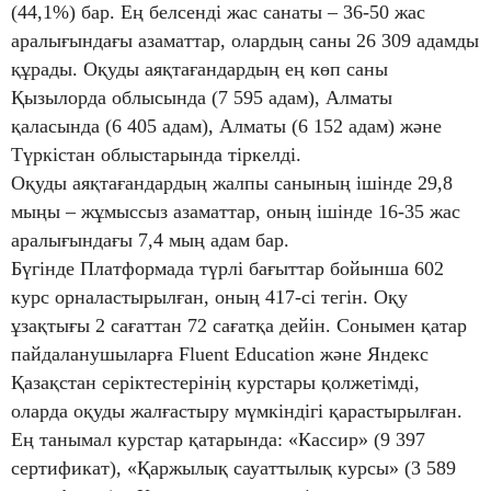
(44,1%) бар. Ең белсенді жас санаты – 36-50 жас
аралығындағы азаматтар, олардың саны 26 309 адамды
құрады. Оқуды аяқтағандардың ең көп саны
Қызылорда облысында (7 595 адам), Алматы
қаласында (6 405 адам), Алматы (6 152 адам) және
Түркістан облыстарында тіркелді.
Оқуды аяқтағандардың жалпы санының ішінде 29,8
мыңы – жұмыссыз азаматтар, оның ішінде 16-35 жас
аралығындағы 7,4 мың адам бар.
Бүгінде Платформада түрлі бағыттар бойынша 602
курс орналастырылған, оның 417-сі тегін. Оқу
ұзақтығы 2 сағаттан 72 сағатқа дейін. Сонымен қатар
пайдаланушыларға Fluent Education және Яндекс
Қазақстан серіктестерінің курстары қолжетімді,
оларда оқуды жалғастыру мүмкіндігі қарастырылған.
Ең танымал курстар қатарында: «Кассир» (9 397
сертификат), «Қаржылық сауаттылық курсы» (3 589