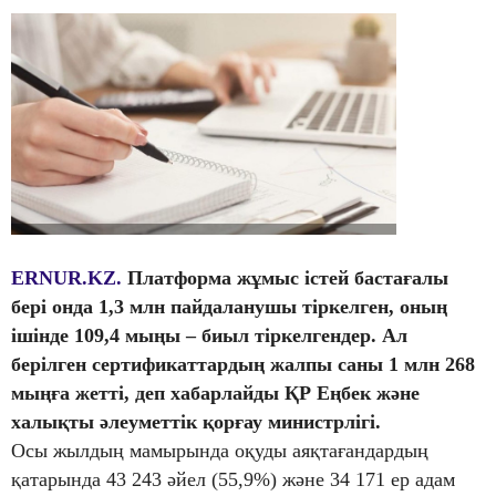
ERNUR.KZ.
Платформа жұмыс істей бастағалы
бері онда 1,3 млн пайдаланушы тіркелген, оның
ішінде 109,4 мыңы – биыл тіркелгендер. Ал
берілген сертификаттардың жалпы саны 1 млн 268
мыңға жетті, деп хабарлайды ҚР Еңбек және
халықты әлеуметтік қорғау министрлігі.
Осы жылдың мамырында оқуды аяқтағандардың
қатарында 43 243 әйел (55,9%) және 34 171 ер адам