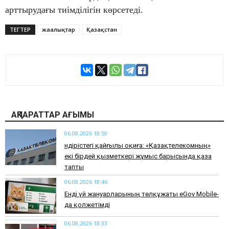
арттырудағы тиімділігін көрсетеді.
ТЕГТЕР
жаңалықтар
Қазақстан
АҚПАРАТТАР АҒЫМЫ
06.08.2026 18:59
Өндірістегі қайғылы оқиға: «Қазақтелекомның»
екі бірдей қызметкері жұмыс барысында қаза
тапты
06.08.2026 18:46
Енді үй жануарларының төлқұжаты eGov Mobile-
да қолжетімді
06.08.2026 18:33