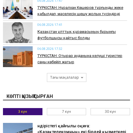
06.08.2026 17:47
ТҮРКІСТАН: Нұралхан Көшеров тұрғынды жеке
қабылдап, мәселесін шешу жолын түсіндірді
06.08.2026 17:41
Қазақстан ұлттық құрамасының бұрынғы
футболшысы қайтыс болды
06.08.2026 17:32
ТҮРКІСТАН: Отырар ауданына келуші туристер
саны көбейіп жатыр
Тағы мақалалар
КӨПТІ ҚЫЗЫҚТЫРҒАН
3 күн
7 күн
30 күн
Өндірістегі қайғылы оқиға:
«Қазақтелекомның» екі бірдей қызметкері