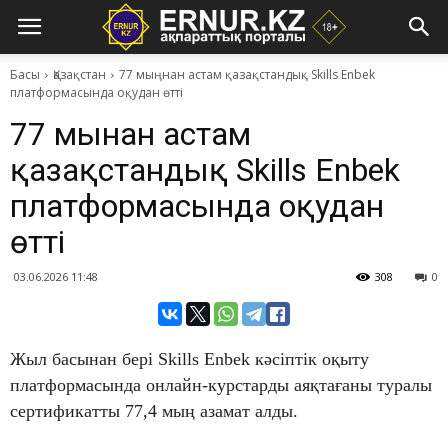
Басы
Қазақстан
77 мыңнан астам қазақстандық Skills Enbek
платформасында оқудан өтті
77 мыңнан астам
қазақстандық Skills Enbek
платформасында оқудан
өтті
03.06.2026 11:48
308
0
Жыл басынан бері Skills Enbek кәсіптік оқыту
платформасында онлайн-курстарды аяқтағаны туралы
сертификатты 77,4 мың азамат алды.