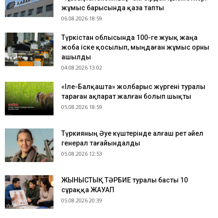
жұмыс барысында қаза тапты
06.08.2026 18:59
Түркістан облысында 100-ге жуық жаңа
жоба іске қосылып, мыңдаған жұмыс орны
ашылды
04.08.2026 13:02
«Іле-Балқашта» жолбарыс жүргені туралы
тараған ақпарат жалған болып шықты
05.08.2026 18:59
Түркияның Әуе күштерінде алғаш рет әйел
генерал тағайындалды
05.08.2026 12:53
ЖЫНЫСТЫҚ ТӘРБИЕ туралы басты 10
сұраққа ЖАУАП
05.08.2026 20:39