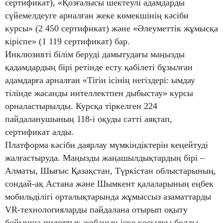
сертификат), «Қозғалысы шектеулі адамдарды
сүйемелдеуге арналған жеке көмекшінің кәсіби
курсы» (2 450 сертификат) және «Әлеуметтік жұмысқа
кіріспе» (1 119 сертификат) бар.
Инклюзивті білім беруді дамытудағы маңызды
қадамдардың бірі ретінде есту қабілеті бұзылған
адамдарға арналған «Тігін ісінің негіздері: ымдау
тілінде жасанды интеллектпен дыбыстау» курсы
орналастырылды. Курсқа тіркелген 224
пайдаланушының 118-і оқуды сәтті аяқтап,
сертификат алды.
Платформа кәсіби даярлау мүмкіндіктерін кеңейтуді
жалғастыруда. Маңызды жаңашылдықтардың бірі –
Алматы, Шығыс Қазақстан, Түркістан облыстарының,
сондай-ақ Астана және Шымкент қалаларының еңбек
мобильділігі орталықтарында жұмыссыз азаматтарды
VR-технологияларды пайдалана отырып оқыту
бойынша пилоттық жобаның іске қосылуы болды.