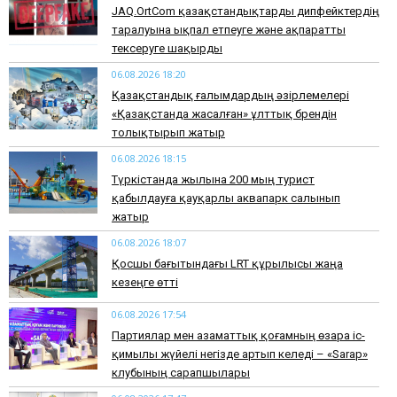
JAQ.OrtCom қазақстандықтарды дипфейктердің
таралуына ықпал етпеуге және ақпаратты
тексеруге шақырды
06.08.2026 18:20
Қазақстандық ғалымдардың әзірлемелері
«Қазақстанда жасалған» ұлттық брендін
толықтырып жатыр
06.08.2026 18:15
Түркістанда жылына 200 мың турист
қабылдауға қауқарлы аквапарк салынып
жатыр
06.08.2026 18:07
Қосшы бағытындағы LRT құрылысы жаңа
кезеңге өтті
06.08.2026 17:54
Партиялар мен азаматтық қоғамның өзара іс-
қимылы жүйелі негізде артып келеді – «Sarap»
клубының сарапшылары