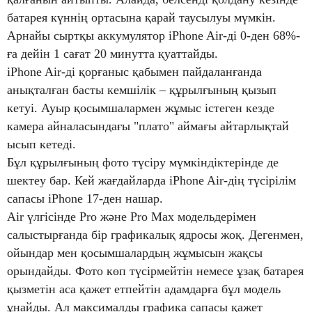
батарея күннің ортасына қарай таусылуы мүмкін.
Арнайы сыртқы аккумулятор iPhone Air-ді 0-ден 68%-
ға дейін 1 сағат 20 минутта қуаттайды.
iPhone Air-ді қорғаныс қабымен пайдаланғанда
анықталған басты кемшілік – құрылғының қызып
кетуі. Ауыр қосымшалармен жұмыс істеген кезде
камера айналасындағы "плато" аймағы айтарлықтай
ысып кетеді.
Бұл құрылғының фото түсіру мүмкіндіктерінде де
шектеу бар. Кей жағдайларда iPhone Air-дің түсірілім
сапасы iPhone 17-ден нашар.
Air үлгісінде Pro және Pro Max модельдерімен
салыстырғанда бір графикалық ядросы жоқ. Дегенмен,
ойындар мен қосымшалардың жұмысын жақсы
орындайды. Фото көп түсірмейтін немесе ұзақ батарея
қызметін аса қажет етпейтін адамдарға бұл модель
ұнайды. Ал максималды графика сапасы қажет