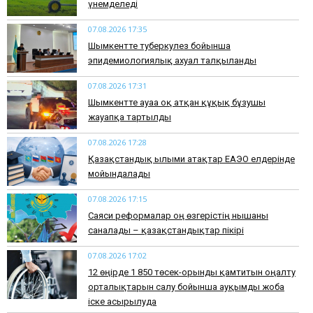
үнемделеді
07.08.2026 17:35
​Шымкентте туберкулез бойынша
эпидемиологиялық ахуал талқыланды
07.08.2026 17:31
Шымкентте ауаға оқ атқан құқық бұзушы
жауапқа тартылды
07.08.2026 17:28
Қазақстандық ғылыми атақтар ЕАЭО елдерінде
мойындалады
07.08.2026 17:15
Саяси реформалар оң өзгерістің нышаны
саналады – қазақстандықтар пікірі
07.08.2026 17:02
12 өңірде 1 850 төсек-орынды қамтитын оңалту
орталықтарын салу бойынша ауқымды жоба
іске асырылуда