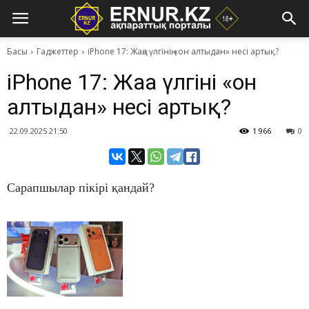
Басы
Гаджеттер
iPhone 17: Жаңа үлгінің «он алтыдан» несі артық?
iPhone 17: Жаңа үлгінің «он
алтыдан» несі артық?
22.09.2025 21:50
1 966
0
Сарапшылар пікірі қандай?