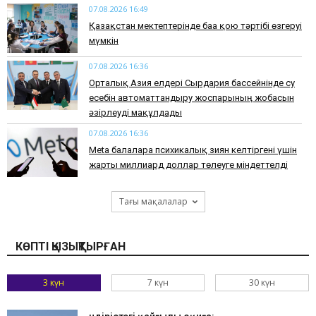
07.08.2026 16:49
Қазақстан мектептерінде баға қою тәртібі өзгеруі
мүмкін
07.08.2026 16:36
Орталық Азия елдері Сырдария бассейнінде су
есебін автоматтандыру жоспарының жобасын
әзірлеуді мақұлдады
07.08.2026 16:36
Meta балаларға психикалық зиян келтіргені үшін
жарты миллиард доллар төлеуге міндеттелді
Тағы мақалалар
КӨПТІ ҚЫЗЫҚТЫРҒАН
3 күн
7 күн
30 күн