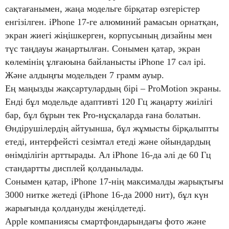
сақтағанымен, жаңа модельге бірқатар өзгерістер
енгізілген. iPhone 17-ге алюминий рамасын орнатқан,
экран жиегі жіңішкерген, корпусының дизайны мен
түс таңдауы жаңартылған. Сонымен қатар, экран
көлемінің ұлғаюына байланысты iPhone 17 сәл ірі.
Және алдыңғы модельден 7 грамм ауыр.
Ең маңызды жақсартулардың бірі – ProMotion экраны.
Енді бұл модельде адаптивті 120 Гц жаңарту жиілігі
бар, бұл бұрын тек Pro-нұсқаларда ғана болатын.
Өндірушілердің айтуынша, бұл жұмысты бірқалыпты
етеді, интерфейсті сезімтал етеді және ойындардың
өнімділігін арттырады. Ал iPhone 16-да әлі де 60 Гц
стандартты дисплей қолданылады.
Сонымен қатар, iPhone 17-нің максималды жарықтығы
3000 нитке жетеді (iPhone 16-да 2000 нит), бұл күн
жарығында қолдануды жеңілдетеді.
Apple компаниясы смартфондарындағы фото және