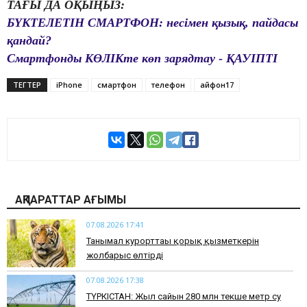
ТАҒЫ ДА ОҚЫҢЫЗ:
БҮКТЕЛЕТІН СМАРТФОН: несімен қызық, пайдасы
қандай?
Смартфонды КӨЛІКте көп зарядтау - ҚАУІПТІ
ТЕГТЕР
iPhone
смартфон
телефон
айфон17
АҚПАРАТТАР АҒЫМЫ
07.08.2026 17:41
​Танымал курорттағы қорық қызметкерін
жолбарыс өлтірді
07.08.2026 17:38
ТҮРКІСТАН: Жыл сайын 280 млн текше метр су