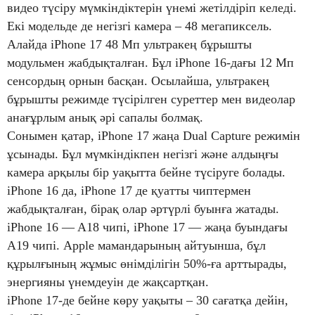
видео түсіру мүмкіндіктерін үнемі жетілдіріп келеді.
Екі модельде де негізгі камера – 48 мегапиксель.
Алайда iPhone 17 48 Мп ультракең бұрышты
модульмен жабдықталған. Бұл iPhone 16-дағы 12 Мп
сенсордың орнын басқан. Осылайша, ультракең
бұрышты режимде түсірілген суреттер мен видеолар
анағұрлым анық әрі сапалы болмақ.
Сонымен қатар, iPhone 17 жаңа Dual Capture режимін
ұсынады. Бұл мүмкіндікпен негізгі және алдыңғы
камера арқылы бір уақытта бейне түсіруге болады.
iPhone 16 да, iPhone 17 де қуатты чиптермен
жабдықталған, бірақ олар әртүрлі буынға жатады.
iPhone 16 — A18 чипі, iPhone 17 — жаңа буындағы
A19 чипі. Apple мамандарының айтуынша, бұл
құрылғының жұмыс өнімділігін 50%-ға арттырады,
энергияны үнемдеуін де жақсартқан.
iPhone 17-де бейне көру уақыты – 30 сағатқа дейін,