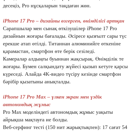
десеңіз, Pro нұсқаларын таңдаған жөн.
iPhone 17 Pro
– дизайны өзгерген, өнімділігі артқан
Сарапшылар мен сынақ өткізушілер iPhone 17 Pro
дизайнын жоғары бағалады. Әсіресе қызғылт сары түс
ерекше атап өтілді. Титаннан алюминийге өткеніне
қарамастан, смартфон өте берік сезіледі.
Камералар алдыңғы буыннан жақсырақ. Өнімділік те
жоғары. Бумен салқындату жүйесі қызып кетуге қарсы
күреседі. Алайда 4K-видео түсіру кезінде смартфон
бәрібір қызатыны анықталды.
iPhone 17 Pro Max
– үлкен экран мен үздік
автономдық жұмыс
Pro Max моделіндегі автономдық жұмыс уақыты
айрықша мақтауға ие болды.
Веб-серфинг тесті (150 нит жарықтықпен): 17 сағат 54