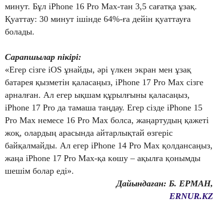
минут. Бұл iPhone 16 Pro Max-тан 3,5 сағатқа ұзақ.
Қуаттау: 30 минут ішінде 64%-ға дейін қуаттауға
болады.
Сарапшылар пікірі:
«Егер сізге iOS ұнайды, әрі үлкен экран мен ұзақ
батарея қызметін қаласаңыз, iPhone 17 Pro Max сізге
арналған. Ал егер ықшам құрылғыны қаласаңыз,
iPhone 17 Pro да тамаша таңдау. Егер сізде iPhone 15
Pro Max немесе 16 Pro Max болса, жаңартудың қажеті
жоқ, олардың арасында айтарлықтай өзгеріс
байқалмайды. Ал егер iPhone 14 Pro Max қолдансаңыз,
жаңа iPhone 17 Pro Max-қа көшу – ақылға қонымды
шешім болар еді».
Дайындаған: Б. ЕРМАН,
ERNUR.KZ