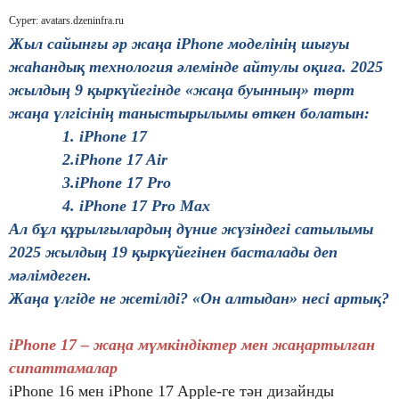
Сурет: avatars.dzeninfra.ru
Жыл сайынғы әр жаңа iPhone моделінің шығуы
жаһандық технология әлемінде айтулы оқиға. 2025
жылдың 9 қыркүйегінде «жаңа буынның» төрт
жаңа үлгісінің таныстырылымы өткен болатын:
1. iPhone 17
2.iPhone 17 Air
3.iPhone 17 Pro
4. iPhone 17 Pro Max
Ал бұл құрылғылардың дүние жүзіндегі сатылымы
2025 жылдың 19 қыркүйегінен басталады деп
мәлімдеген.
Жаңа үлгіде не жетілді? «Он алтыдан» несі артық?
iPhone 17
– жаңа мүмкіндіктер мен жаңартылған
сипаттамалар
iPhone 16 мен iPhone 17 Apple-ге тән дизайнды