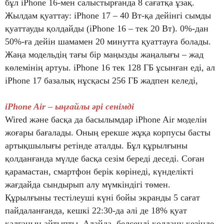
бұл iPhone 16-мен салыстырғанда 8 сағатқа ұзақ.
Жылдам қуаттау: iPhone 17 – 40 Вт-қа дейінгі сымды
қуаттауды қолдайды (iPhone 16 – тек 20 Вт). 0%-дан
50%-ға дейін шамамен 20 минутта қуаттауға болады.
Жаңа модельдің тағы бір маңызды жаңалығы – жад
көлемінің артуы. iPhone 16 тек 128 ГБ ұсынған еді, ал
iPhone 17 базалық нұсқасы 256 ГБ жадпен келеді,
iPhone Air
– ыңғайлы әрі сенімді
Wired және басқа да басылымдар iPhone Air моделін
жоғары бағалады. Оның ерекше жұқа корпусы басты
артықшылығы ретінде аталды. Бұл құрылғыны
қолданғанда мүлде басқа сезім береді деседі. Соған
қарамастан, смартфон берік көрінеді, күнделікті
жағдайда сындырып алу мүмкіндігі төмен.
Құрылғыны тестілеуші күні бойы экранды 5 сағат
пайдаланғанда, кешкі 22:30-да әлі де 18% қуат
қалғанын айтыпты. Алайда, белсенді қолдану кезінде