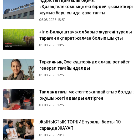
Өндірістегі қайғылы оқиға:
«Қазақтелекомның» екі бірдей қызметкері
жұмыс барысында қаза тапты
06.08.2026 18:59
«Іле-Балқашта» жолбарыс жүргені туралы
тараған ақпарат жалған болып шықты
05.08.2026 18:59
Түркияның Әуе күштерінде алғаш рет әйел
генерал тағайындалды
05.08.2026 12:53
Таиландтағы мектепте жаппай атыс болды:
оқушы жеті адамды өлтірген
07.08.2026 12:53
ЖЫНЫСТЫҚ ТӘРБИЕ туралы басты 10
сұраққа ЖАУАП
05.08.2026 20:39