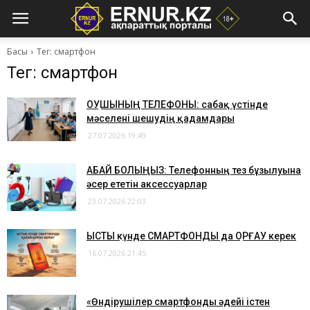
Басы
Тег: смартфон
Тег: смартфон
ОҚУШЫНЫҢ ТЕЛЕФОНЫ: сабақ үстінде
мәселені шешудің қадамдары
27.07.2026 19:49
​АБАЙ БОЛЫҢЫЗ: Телефонның тез бұзылуына
әсер ететін аксессуарлар
23.07.2026 22:03
ЫСТЫҚ күнде СМАРТФОНДЫ да ҚОРҒАУ керек
16.07.2026 21:45
«Өндірушілер смартфонды әдейі істен