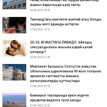
«Қазақтелекомның» екі бірдей қызметкері
жұмыс барысында қаза тапты
06.08.2026 18:59
Таиландтағы мектепте жаппай атыс болды:
оқушы жеті адамды өлтірген
07.08.2026 12:53
​20, 30, 40 ЖАСТАҒЫ ЛИБИДО: Әйелдің
сексуалдылығы жасына қарай қалай
өзгереді?
07.08.2026 21:40
Мемлекет басшысы Солтүстік Қазақстан
облысының құрылғанына 90 жыл толуына
арналған салтанатты жиынға
қатысушыларды құттықтады
07.08.2026 18:59
Баянауыл тауларында еркін жүрген
арқарлар видеоға түсіп қалды
06.08.2026 12:53