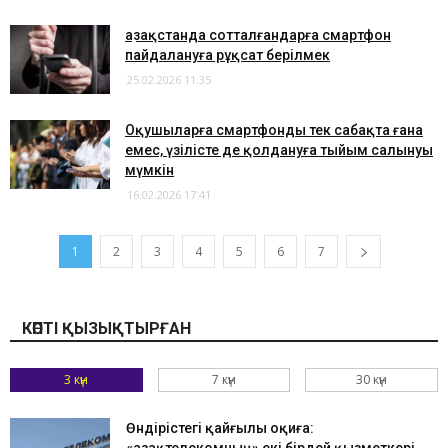
Қазақстанда сотталғандарға смартфон
пайдалануға рұқсат берілмек
25.02.2026 11:35
Оқушыларға смартфонды тек сабақта ғана
емес, үзілісте де қолдануға тыйым салынуы
мүмкін
16.02.2026 17:41
1
2
3
4
5
6
7
КӨПТІ ҚЫЗЫҚТЫРҒАН
3 күн
7 күн
30 күн
Өндірістегі қайғылы оқиға: