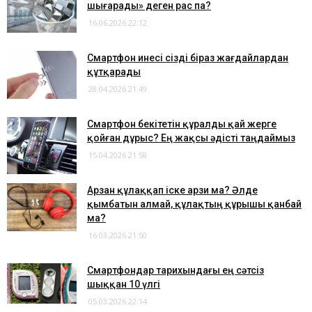
шығарады» деген рас па?
16.06.2026 22:12
​Смартфон инесі сізді біраз жағдайлардан
құтқарады
28.04.2026 21:49
Смартфон бекітетін құралды қай жерге
қойған дұрыс? Ең жақсы әдісті таңдаймыз
15.04.2026 21:58
​Арзан құлаққап іске арзи ма? Әлде
қымбатын алмай, құлақтың құрышы қанбай
ма?
16.03.2026 21:50
Смартфондар тарихындағы ең сәтсіз
шыққан 10 үлгі
05.03.2026 22:14