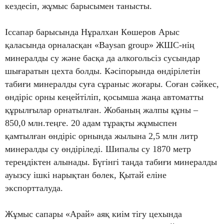
кездесіп, жұмыс барысымен танысты.
Іссапар барысында Нұралхан Көшеров Арыс
қаласында орналасқан «Baysan group» ЖШС-нің
минералды су және басқа да алкогольсіз сусындар
шығаратын цехта болды. Кәсіпорында өндірілетін
табиғи минералды суға сұраныс жоғары. Соған сәйкес,
өндіріс орны кеңейтіліп, қосымша жаңа автоматты
құрылғылар орнатылған. Жобаның жалпы құны –
850,0 млн.теңге. 20 адам тұрақты жұмыспен
қамтылған өндіріс орнында жылына 2,5 млн литр
минералды су өндіріледі. Шипалы су 1870 метр
тереңдіктен алынады. Бүгінгі таңда табиғи минералды
ауызсу ішкі нарықтан бөлек, Қытай еліне
экспортталуда.
Жұмыс сапары «Арай» аяқ киім тігу цехында