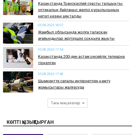
Қазақстанда Транскаспий суасты талшықты-
оптикалық байланыс желісі құрылысының
негізгі кезеңі аяқталды
05.08.2026 18:07
Жамбыл облысында жолға таласқан
ағайындылар жүргізушіні соққыға жықты
05.08.2026 17:54
Қазақстанда 200-ден астам ресейлік телеарна
тіркелген
05.08.2026 17:48
Шымкентте сапалы интернетпен қамту
жұмысытары жалғасуда
Тағы мақалалар
КӨПТІ ҚЫЗЫҚТЫРҒАН