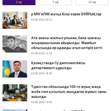
3 күн
7 күн
30 күн
Әр МҰҒАЛІМ жатқа білуі керек БҰЙРЫҚтар
03.08.2026 20:22
Ата-анасы жалғыз ұлынан, бала-шағасы
асыраушысынан айырылды: Жамбыл
облысында ер адамды атып өлтіріп кетті
03.08.2026 12:53
Қазақстанда Су дипломатиясы
департаменті құрылды
03.08.2026 18:59
Түркістан облысында 100-ге жуық жаңа
жоба іске қосылып, мыңдаған жұмыс орны
ашылды
04.08.2026 13:02