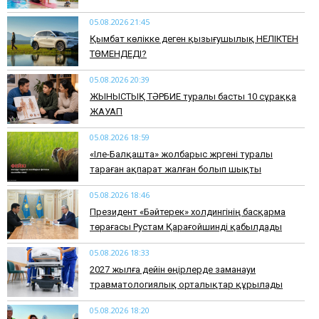
05.08.2026 21:45
Қымбат көлікке деген қызығушылық НЕЛІКТЕН
ТӨМЕНДЕДІ?
05.08.2026 20:39
ЖЫНЫСТЫҚ ТӘРБИЕ туралы басты 10 сұраққа
ЖАУАП
05.08.2026 18:59
«Іле-Балқашта» жолбарыс жүргені туралы
тараған ақпарат жалған болып шықты
05.08.2026 18:46
Президент «Бәйтерек» холдингінің басқарма
төрағасы Рустам Қарағойшинді қабылдады
05.08.2026 18:33
2027 жылға дейін өңірлерде заманауи
травматологиялық орталықтар құрылады
05.08.2026 18:20