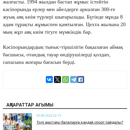
жалғасты. 1994 жылдан бастап жұмыс істейтін
кәсіпорында ерлер мен әйелдерге арналған 300-ге
жуық аяқ киім түрлері шығарылады. Бүгінде мұнда 8
адам тұрақты жұмыспен қамтылған. Цехта жылына 20
мың жұп аяқ киім тігуге мүмкіндік бар.
Кәсіпорындардың тыныс-тіршілігін бақылаған аймақ
басшысы, отандық тауар өндірушілерді қолдап,
сапасына жоғары бағасын берді.
АҚПАРАТТАР АҒЫМЫ
05.08.2026 22:15
​Түрлі жастағы балаларға қандай спорт пайдалы?