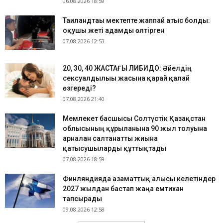
06.08.2026 18:59
Таиландтағы мектепте жаппай атыс болды:
оқушы жеті адамды өлтірген
07.08.2026 12:53
​20, 30, 40 ЖАСТАҒЫ ЛИБИДО: Әйелдің
сексуалдылығы жасына қарай қалай
өзгереді?
07.08.2026 21:40
Мемлекет басшысы Солтүстік Қазақстан
облысының құрылғанына 90 жыл толуына
арналған салтанатты жиынға
қатысушыларды құттықтады
07.08.2026 18:59
Финляндияда азаматтық алғысы келетіндер
2027 жылдан бастап жаңа емтихан
тапсырады
09.08.2026 12:58