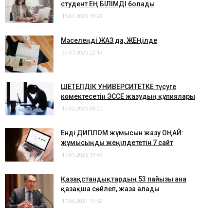
студент ЕҢ БІЛІМДІ болады
15.01.2026 19:28
​Мәселеңді ЖАЗ да, ЖЕҢілде
29.07.2025 22:14
ШЕТЕЛДІК УНИВЕРСИТЕТКЕ түсуге
көмектесетін ЭССЕ жазудың құпиялары
12.02.2025 08:20
Енді ДИПЛОМ жұмысын жазу ОҢАЙ:
жұмысыңды жеңілдететін 7 сайт
17.01.2025 19:49
Қазақстандықтардың 53 пайызы ғана
қазақша сөйлеп, жаза алады
17.06.2021 15:59