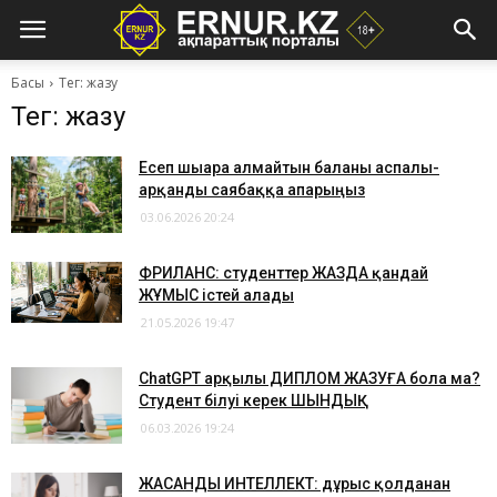
Басы
Тег: жазу
Тег: жазу
Есеп шығара алмайтын баланы аспалы-
арқанды саябаққа апарыңыз
03.06.2026 20:24
ФРИЛАНС: студенттер ЖАЗДА қандай
ЖҰМЫС істей алады
21.05.2026 19:47
ChatGPT арқылы ДИПЛОМ ЖАЗУҒА бола ма?
Студент білуі керек ШЫНДЫҚ
06.03.2026 19:24
ЖАСАНДЫ ИНТЕЛЛЕКТ: дұрыс қолданған