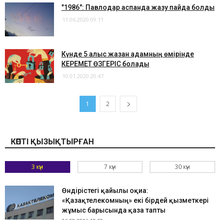
"1986": Павлодар аспанда жазу пайда болды
11.06.2020 09:11
Күнде 5 алғыс жазған адамның өмірінде
КЕРЕМЕТ ӨЗГЕРІС болады
10.01.2020 20:47
1
2
КӨПТІ ҚЫЗЫҚТЫРҒАН
3 күн
7 күн
30 күн
Өндірістегі қайғылы оқиға:
«Қазақтелекомның» екі бірдей қызметкері
жұмыс барысында қаза тапты