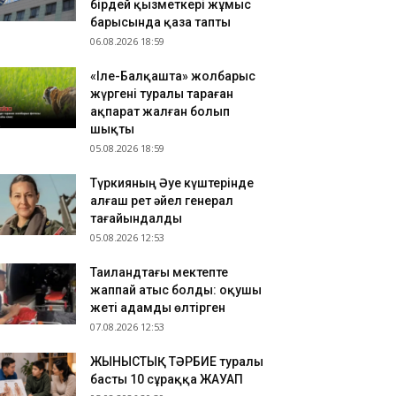
бірдей қызметкері жұмыс
.08.2026 17:31
барысында қаза тапты
06.08.2026 18:59
мкентте ауаға оқ атқан құқық бұзушы жауапқа
артылды
«Іле-Балқашта» жолбарыс
.08.2026 17:28
жүргені туралы тараған
зақстандық ғылыми атақтар ЕАЭО елдерінде
ақпарат жалған болып
ойындалады
шықты
05.08.2026 18:59
Түркияның Әуе күштерінде
алғаш рет әйел генерал
тағайындалды
05.08.2026 12:53
Таиландтағы мектепте
жаппай атыс болды: оқушы
жеті адамды өлтірген
07.08.2026 12:53
ЖЫНЫСТЫҚ ТӘРБИЕ туралы
басты 10 сұраққа ЖАУАП