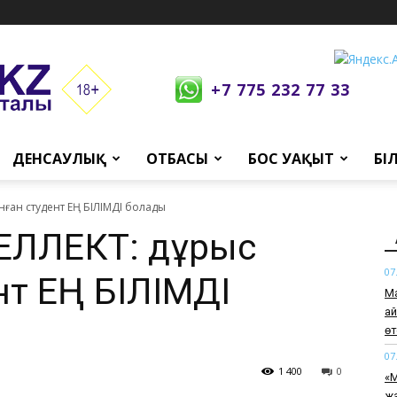
+7 775 232 77 33
ДЕНСАУЛЫҚ
ОТБАСЫ
БОС УАҚЫТ
БІ
ған студент ЕҢ БІЛІМДІ болады
ЛЛЕКТ: дұрыс
07
нт ЕҢ БІЛІМДІ
Ма
а
өт
07
1 400
0
«М
жа