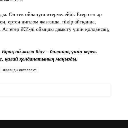
ы. Ол тек ойлануға итермелейді. Егер сен әр
ң, ертең диплом жазғанда, пікір айтқанда,
. Ал егер ЖИ-ді ойыңды дамыту үшін қолдансаң,
Бірақ ой жаза білу – болашақ үшін керек.
с, қалай қолданатының маңызды.
Жасанды интеллект