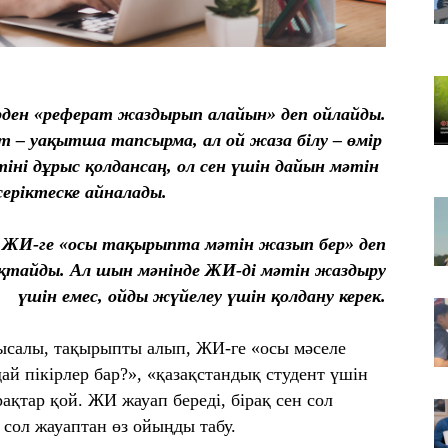
07
Шы
т
07
ірден «реферат жаздырып алайын» деп ойлайды.
Қа
т – уақытша тапсырма, ал ой жаза білу – өмір
м
іні дұрыс қолдансаң, ол сен үшін дайын мәтін
еріктеске айналады.
– ЖИ-ге «осы тақырыпта мәтін жазып бер» деп
оқтайды. Ал шын мәнінде ЖИ-ді мәтін жаздыру
үшін емес, ойды жүйелеу үшін
қолдану керек.
ысалы, тақырыпты алып, ЖИ-ге «осы мәселе
ай пікірлер бар?», «қазақстандық студент үшін
ақтар қой. ЖИ жауап береді, бірақ сен сол
 сол жауаптан өз ойыңды табу.