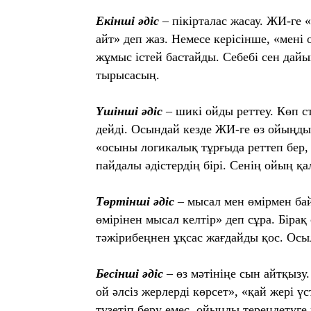
Екінші әдіс
– пікірталас жасау. ЖИ-ге 
айт» деп жаз. Немесе керісінше, «мені 
жұмыс істей бастайды. Себебі сен дайы
тырысасың.
Үшінші әдіс
– шикі ойды реттеу. Көп с
дейді. Осындай кезде ЖИ-ге өз ойыңды
«осыны логикалық тұрғыда реттеп бер, б
пайдалы әдістердің бірі. Сенің ойың қ
Төртінші әдіс
– мысал мен өмірмен ба
өмірінен мысал келтір» деп сұра. Бірақ
тәжірибеңнен ұқсас жағдайды қос. Осыл
Бесінші әдіс
– өз мәтініңе сын айтқызу
ой әлсіз жерлерді көрсет», «қай жері ү
түзетіп беру емес, ойыңды тереңдетуге 