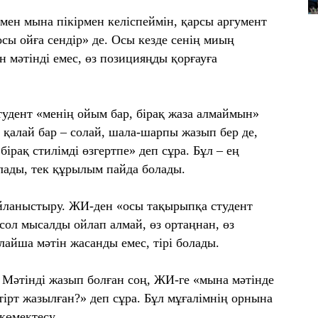
«мен мына пікірмен келіспеймін, қарсы аргумент
осы ойға сендір» де. Осы кезде сенің миың
н мәтінді емес, өз позицияңды қорғауға
тудент «менің ойым бар, бірақ жаза алмаймын»
 қалай бар – солай, шала-шарпы жазып бер де,
ірақ стилімді өзгертпе» деп сұра. Бұл – ең
алады, тек құрылым пайда болады.
йланыстыру. ЖИ-ден «осы тақырыпқа студент
 сол мысалды ойлап алмай, өз ортаңнан, өз
айша мәтін жасанды емес, тірі болады.
. Мәтінді жазып болған соң, ЖИ-ге «мына мәтінде
стірт жазылған?» деп сұра. Бұл мұғалімнің орнына
көмектесу.