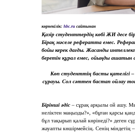
көрнекілік:
hbc.ru
сайтынан
Қазір студенттердің көбі ЖИ десе б
Бірақ мәселе рефератта емес. Рефера
бойы керек дағды. Жасанды интеллект
беретін құрал емес, ойыңды ашатын с
Көп студенттің басты қателігі 
сұрауы. Сол сәттен бастап ойлау т
Бірінші әдіс
– сұрақ арқылы ой ашу. М
неліктен маңызды?», «бұған қарсы қанд
бұл тақырып қалай көрінеді?» деген сұр
жауапты көшірмейсің. Сенің міндетің –