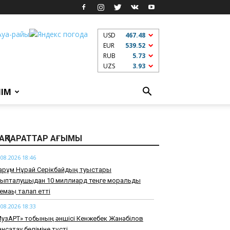
USD
467.48
EUR
539.52
RUB
5.73
UZS
3.93
ЛІМ
АҚПАРАТТАР АҒЫМЫ
.08.2026 18:46
рқұм Нұрай Серікбайдың туыстары
йыпталушыдан 10 миллиард теңге моральдық
емақы талап етті
.08.2026 18:33
узАРТ» тобының әншісі Кенжебек Жанәбілов
нсақтау бөліміне түсті