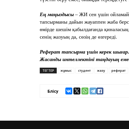
Ең маңыздысы
– ЖИ сен үшін ойламайд
тапсырманы дайын жауаппен жаба берсе
өмірде шешім қабылдағанда қиналасың
сенің жазуың да, сөзің де өзгереді.
Реферат тапсырма үшін керек шығар. 
Жасанды интеллектіні таңдауың еме
ТЕГТЕР
жұмыс
студент
жазу
реферат
Бөлісу