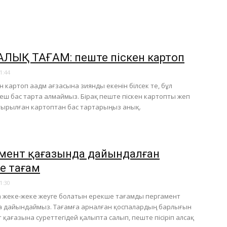
ЛЫҚ ТАҒАМ: пеште піскен картоп
1:44
 картоп аадм ағзасына зиянды екенін білсек те, бұл
еш бас тарта алмаймыз. Бірақ пеште піскен картопты жеп
 қуырылған картоптан бас тартарыңыз анық.
мент қағазында дайындалған
е тағам
1:30
 жеке-жеке жеуге болатын ерекше тағамды пергамент
а дайындаймыз. Тағамға арналған қоспалардың барлығын
 қағазына суреттегідей қалыпта салып, пеште пісіріп алсақ