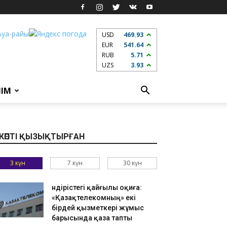
USD
469.93
EUR
541.64
RUB
5.71
UZS
3.93
ЛІМ
КӨПТІ ҚЫЗЫҚТЫРҒАН
3 күн
7 күн
30 күн
Өндірістегі қайғылы оқиға:
«Қазақтелекомның» екі
бірдей қызметкері жұмыс
барысында қаза тапты