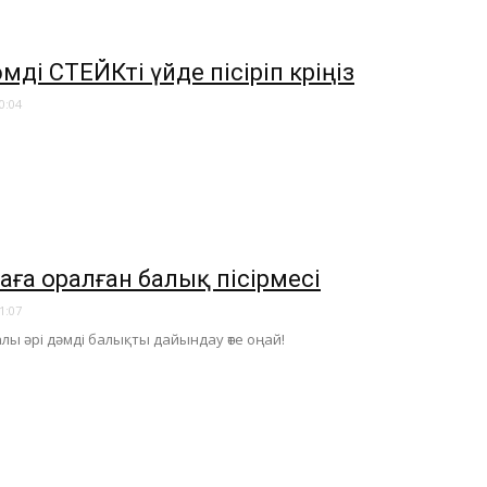
мді СТЕЙКті үйде пісіріп көріңіз
0:04
аға оралған балық пісірмесі
1:07
лы әрі дәмді балықты дайындау өте оңай!