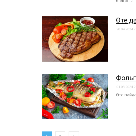
болғаны.
Өте дә
20.04.2024 2
Фольг
01.03.2024 2
Өте пайда