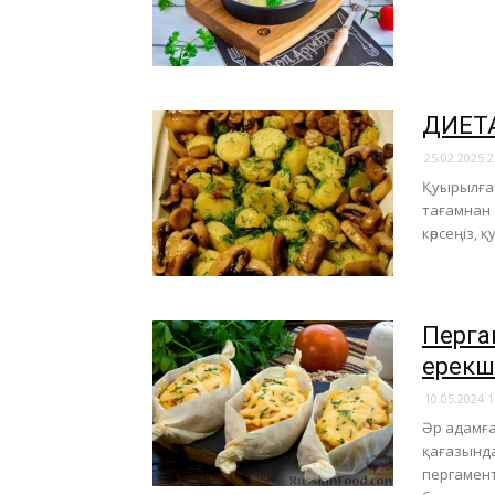
ДИЕТА
25.02.2025 2
Қуырылған
тағамнан 
көрсеңіз,
Перга
ерекш
10.05.2024 1
Әр адамға
қағазынд
пергамент