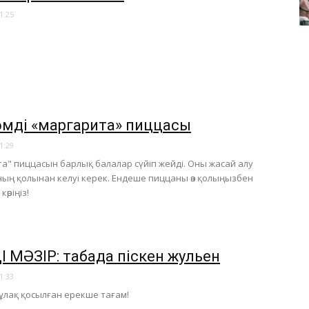
1:25
әмді «маргарита» пиццасы
1:29
а" пиццасын барлық балалар сүйіп жейді. Оны жасай алу
ның қолынан келуі керек. Ендеше пиццаны өз қолыңызбен
өріңіз!
 МӘЗІР: табада піскен жульен
1:33
лақ қосылған ерекше тағам!