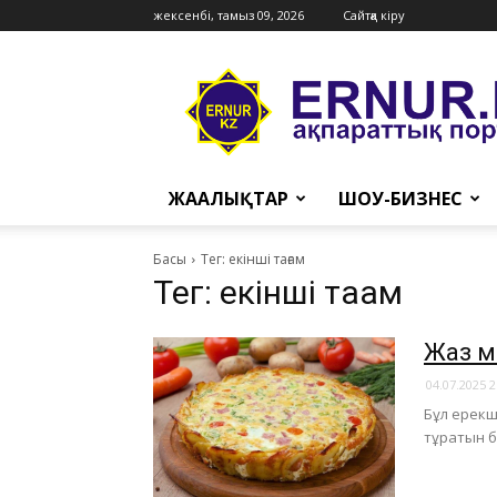
жексенбі, тамыз 09, 2026
Сайтқа кіру
Ernur
Press
ЖАҢАЛЫҚТАР
ШОУ-БИЗНЕС
Басы
Тег: екінші тағам
Тег: екінші тағам
Жаз ме
04.07.2025 2
Бұл ерекше
тұратын б