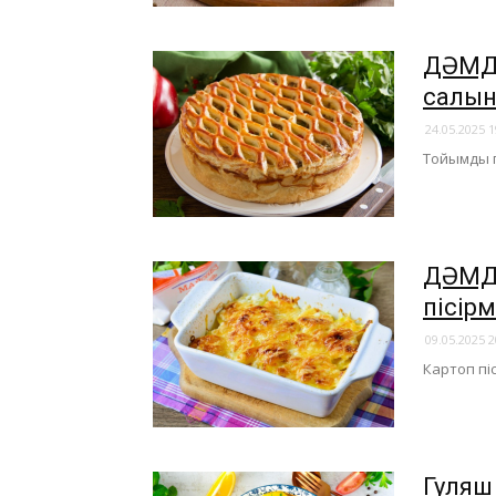
ДӘМДІ
салын
24.05.2025 1
Тойымды п
ДӘМДІ
пісірм
09.05.2025 2
Картоп пі
Гуляш 