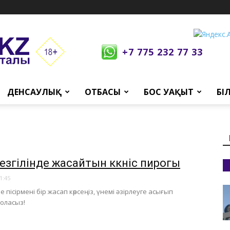
+7 775 232 77 33
ДЕНСАУЛЫҚ
ОТБАСЫ
БОС УАҚЫТ
БІ
згілінде жасайтын көкөніс пирогы
1:45
 пісірмені бір жасап көрсеңіз, үнемі әзірлеуге асығып
оласыз!