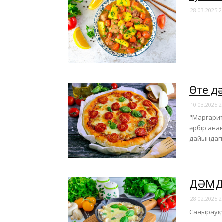
28.03.2025 2
Өте д
10.03.2025 2
"Маргарит
әрбір ана
дайындап к
ДӘМДІ
28.02.2025 2
Саңырауқұ