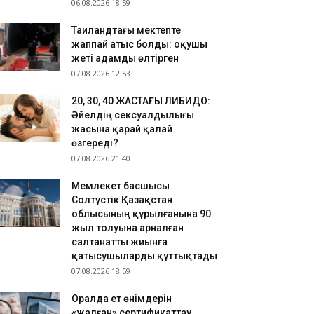
06.08.2026 18:59
Таиландтағы мектепте
жаппай атыс болды: оқушы
жеті адамды өлтірген
07.08.2026 12:53
​20, 30, 40 ЖАСТАҒЫ ЛИБИДО:
Әйелдің сексуалдылығы
жасына қарай қалай
өзгереді?
07.08.2026 21:40
Мемлекет басшысы
Солтүстік Қазақстан
облысының құрылғанына 90
жыл толуына арналған
салтанатты жиынға
қатысушыларды құттықтады
07.08.2026 18:59
Оралда ет өнімдерін
«жалған» сертификаттау