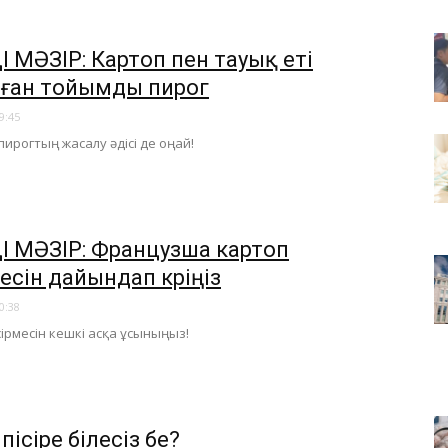
 МӘЗІР: Картоп пен тауық еті
ған тойымды пирог
9:45
ирогтың жасалу әдісі де оңай!
 МӘЗІР: Французша картоп
есін дайындап көріңіз
0:38
сірмесін кешкі асқа ұсыныңыз!
пісіре білесіз бе?