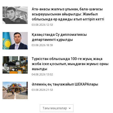
Ата-анасы жалғыз ұлынан, бала-шағасы
асыраушысынан айырылды: Жамбыл
облысында ер адамды атып өлтіріп кетті
03.08.2026 12:53
Қазақстанда Су дипломатиясы
департаменті құрылды
03.08.2026 18:59
Түркістан облысында 100-ге жуық жаңа
жоба іске қосылып, мыңдаған жұмыс орны
ашылды
04.08.2026 13:02
​Әлемнің ең таңғажайып ШЕКАРАлары
03.08.2026 21:53
Тағы мақалалар