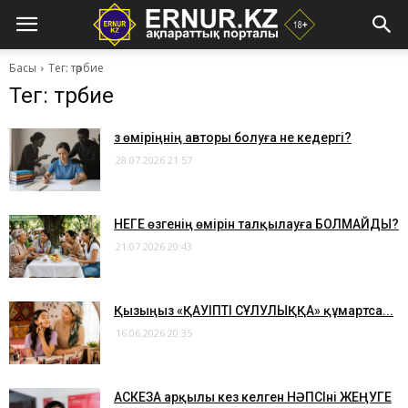
Басы
Тег: тәрбие
Тег: тәрбие
​Өз өміріңнің авторы болуға не кедергі?
28.07.2026 21:57
​НЕГЕ өзгенің өмірін талқылауға БОЛМАЙДЫ?
21.07.2026 20:43
Қызыңыз «ҚАУІПТІ СҰЛУЛЫҚҚА» құмартса...
16.06.2026 20:35
АСКЕЗА арқылы кез келген НӘПСІні ЖЕҢУГЕ