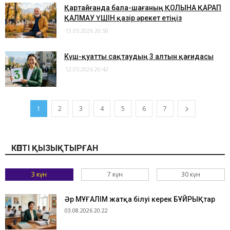
Қартайғанда бала-шағаның ҚОЛЫНА ҚАРАП
ҚАЛМАУ ҮШІН қазір әрекет етіңіз
13.05.2026 20:50
Күш-қуатты сақтаудың 3 алтын қағидасы
12.05.2026 20:42
1
2
3
4
5
6
7
КӨПТІ ҚЫЗЫҚТЫРҒАН
3 күн
7 күн
30 күн
Әр МҰҒАЛІМ жатқа білуі керек БҰЙРЫҚтар
03.08.2026 20:22