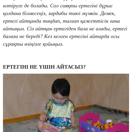
өлтіруге де болады. Сол сияқты ертегіні дұрыс
қолдана білмесеңіз, зардабы тиюі мүмкін. Демек,
ертегі айтқанда таңдап, талғап қажеттісін ғана
айтыңыз. Сіз айтқан ертегіден бала не алады, ертегі
балаға не береді? Кез келген ертегіні айтарда осы
сұрақты өзіңізге қойыңыз.
ЕРТЕГІНІ НЕ ҮШІН АЙТАСЫЗ?