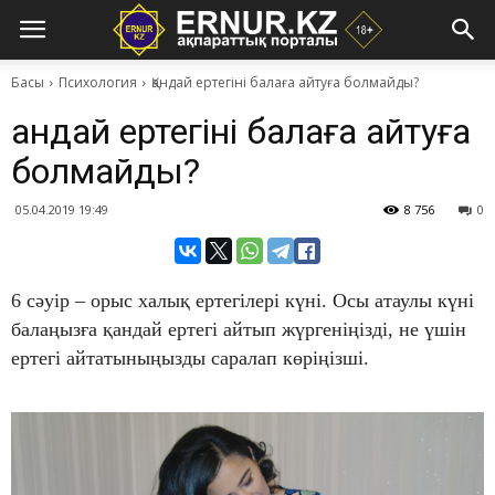
Басы
Психология
Қандай ертегіні балаға айтуға болмайды?
Қандай ертегіні балаға айтуға
болмайды?
05.04.2019 19:49
8 756
0
6 сәуір – орыс халық ертегілері күні. Осы атаулы күні
балаңызға қандай ертегі айтып жүргеніңізді, не үшін
ертегі айтатыныңызды саралап көріңізші.