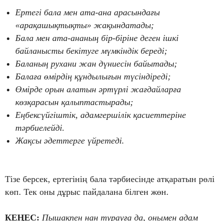
Ертегі бала мен ата-ана арасындағы
«арақашықтықты» жақындатады;
Бала мен ата-ананың бір-біріне деген ішкі
байланысты бекітуге мүмкіндік береді;
Баланың рухани жан дүниесін байытады;
Балаға өмірдің құндылығын түсіндіреді;
Өмірде орын алатын әртүрлі жағдайларға
көзқарасын қалыптастырады;
Еңбексүйгіштік, адамгершілік қасиеттеріне
тәрбиелейді.
Жақсы әдеттерге үйретеді.
Тізе берсек, ертегінің бала тәрбиесінде атқаратын рөлі
көп. Тек оны дұрыс пайдалана білген жөн.
КЕҢЕС:
Пышақпен нан турауға да, онымен адам