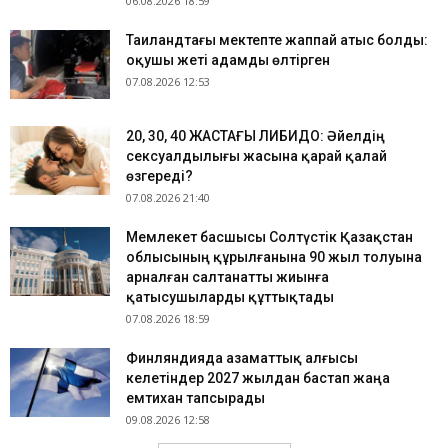
06.08.2026 18:59
Таиландтағы мектепте жаппай атыс болды:
оқушы жеті адамды өлтірген
07.08.2026 12:53
​20, 30, 40 ЖАСТАҒЫ ЛИБИДО: Әйелдің
сексуалдылығы жасына қарай қалай
өзгереді?
07.08.2026 21:40
Мемлекет басшысы Солтүстік Қазақстан
облысының құрылғанына 90 жыл толуына
арналған салтанатты жиынға
қатысушыларды құттықтады
07.08.2026 18:59
Финляндияда азаматтық алғысы
келетіндер 2027 жылдан бастап жаңа
емтихан тапсырады
09.08.2026 12:58