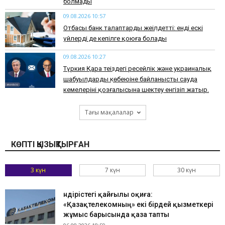
болмады
09.08.2026 10:57
Отбасы банк талаптарды жеңілдетті: енді ескі
үйлерді де кепілге қоюға болады
09.08.2026 10:27
Түркия Қара теңіздегі ресейлік және украиналық
шабуылдардың көбеюіне байланысты сауда
кемелерінің қозғалысына шектеу енгізіп жатыр.
Тағы мақалалар
КӨПТІ ҚЫЗЫҚТЫРҒАН
3 күн
7 күн
30 күн
Өндірістегі қайғылы оқиға:
«Қазақтелекомның» екі бірдей қызметкері
жұмыс барысында қаза тапты