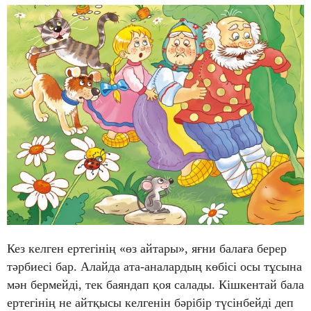
Кез келген ертегінің «өз айтары», яғни балаға берер
тәрбиесі бар. Алайда ата-аналардың көбісі осы тұсына
мән бермейді, тек баяндап қоя салады. Кішкентай бала
ертегінің не айтқысы келгенін бәрібір түсінбейді деп