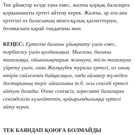
Тек ұйықтар кезде ғана емес, жалпы қорқақ балаларға
қорқынышты ертегі айтпау керек. Жалпы, әр ата-ана
ертегіні өз баласының мінез-құлық қасиеттеріне,
болмысына қарай таңдағаны жөн.
КЕҢЕС:
Ертегіні баланы ұйықтату үшін емес,
тәрбиелеу үшін қолданыңыз. Мысалы, баланы
тазалыққа, ойыншықтарын жинауға, тісін тазалауға
үйрету үшін, оған Жалқаубек туралы ертегі, ал оның
өтірік сөйлегенін байқасаңыз, онда айлакер түлкіден
достарының теріс айналғаны т.б. осы секілді ертегі
айтуға болады. Өзіне сенімсіз, агресивті балаларға
сенімділігін күшейтетін, қайырымдылыққа ертегі
айту керек.
ТЕК БАЯНДАП ҚОЮҒА БОЛМАЙДЫ