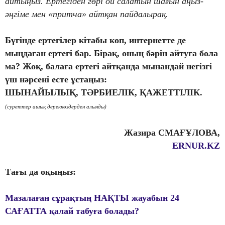
айтыңыз. Ертегіден гөрі ой салатын шағын аңыз-
әңгіме мен «притча» айтқан пайдалырақ.
Бүгінде ертегілер кітабы көп, интернетте де
мыңдаған ертегі бар. Бірақ, оның бәрін айтуға бола
ма? Жоқ, балаға ертегі айтқанда мынандай негізгі
үш нәрсені есте ұстаңыз:
ШЫНАЙЫЛЫҚ, ТӘРБИЕЛІК,
ҚАЖЕТТІЛІК.
(суреттер ашық дереккөздерден алынды)
Жазира СМАҒҰЛОВА,
ERNUR.KZ
Тағы да оқыңыз:
Мазалаған сұрақтың НАҚТЫ жауабын 24
САҒАТТА қалай табуға болады?