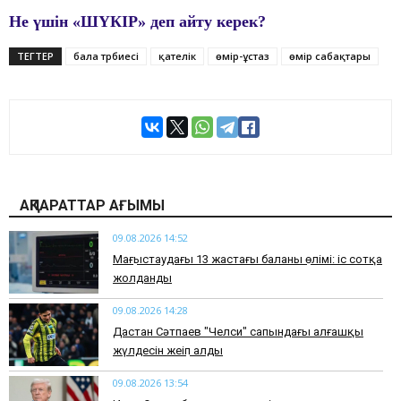
Не үшін «ШҮКІР» деп айту керек?
ТЕГТЕР
бала тәрбиесі
қателік
өмір-ұстаз
өмір сабақтары
АҚПАРАТТАР АҒЫМЫ
09.08.2026 14:52
Маңғыстаудағы 13 жастағы баланың өлімі: іс сотқа
жолданды
09.08.2026 14:28
Дастан Сәтпаев "Челси" сапындағы алғашқы
жүлдесін жеңіп алды
09.08.2026 13:54