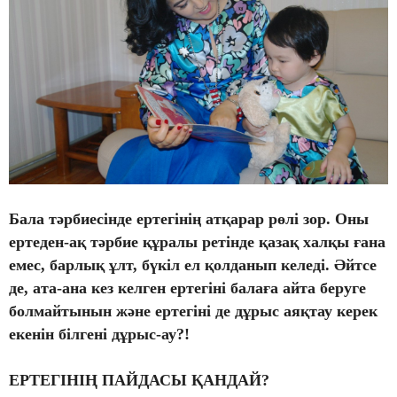
Бала тәрбиесінде ертегінің атқарар рөлі зор. Оны
ертеден-ақ тәрбие құралы ретінде қазақ халқы ғана
емес, барлық ұлт, бүкіл ел қолданып келеді. Әйтсе
де, ата-ана кез келген ертегіні балаға айта беруге
болмайтынын және ертегіні де дұрыс аяқтау керек
екенін білгені дұрыс-ау?!
ЕРТЕГІНІҢ ПАЙДАСЫ ҚАНДАЙ?