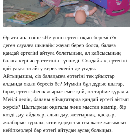
Әр ата-ана өзіне «Не үшін ертегі оқып беремін?»
деген сауалға шынайы жауап берер болса, балаға
қандай ертегіні айтуға болатынын, ал қайсысының
балаға кері әсер ететінін түсінеді. Сондай-ақ, ертегіні
қай уақытта айту керек екенін де ұғады.
Айтыңызшы, сіз балаңызға ертегіні тек ұйықтар
алдында оқып бересіз бе? Мүмкін бұл дұрыс шығар,
бірақ ертегі «бесік жыры» емес қой, ол тәрбие құралы.
Мейлі делік, баланы ұйықтатарда қандай ертегі айтып
жүрсіз? Шытырман оқиғалы және мыстан кемпір, бір
көзді дәу, айдахар, алып дәу, жезтырнақ, қасқыр,
жолбарыс туралы, яғни қорқынышты және жағымсыз
кейіпкерлері бар ертегі айтудан аулақ болыңыз.