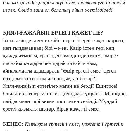
балаға қиындықтарды түсінуге, талқылауға арналуы
керек. Сонда ғана ол баланың ойын жетілдіреді.
ҚИЯЛ-ҒАЖАЙЫП ЕРТЕГІ ҚАЖЕТ ПЕ?
Бала кезінде қиял-ғажайып ертегілерді жақсы көрген,
көп тыңдағанның бірі – мен. Қазір істен гөрі көп
қиялдайтыным, ертегідей өмірді іздейтінім, өмірге
шынайы көзқараспен қарай алмайтыным,
айналамдағы адамдардан "Өмір ертегі емес" деген
сөзді жиі еститінім де сондықтан болар?!
Қиял-ғажайып ертегілер маған не берді? Ешнәрсе!
Ондай ертегілер мені тек қиялдауға үйретті. Меніңше,
пайдасынан гөрі зияны көп тиген секілді. Мұндай
еретгі қызықты шығар, бірақ қажетті емес.
КЕҢЕС:
Қызықты ертегіні емес, қажетті ертегіні