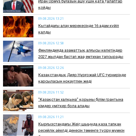
Иран Ормуз бұғазын ашу үшін қатаң талаптар
қойды
09.08.2026 13:21
Қытайдағы алау мерекесінде 16 адам күйіп
қалды
09.08.2026 12:58
Финляндияда азаматтық алғысы келетіндер
2027 жылдан бастап жаңа емтихан тапсырады
09.08.2026 12:26
Қазақстандық Дияр Нұрғожай UFC турнирінде
қарсыласын нокаутпен жеңді
09.08.2026 11:52
"Қазақстан халқына" қорының білім грантына
кімдер үміткер бола алады
09.08.2026 11:21
Қырғызстандағы Жеңіс шыңында қаза тапқан
ресейлік әйелдің денесін төменге түсіру мүмкін