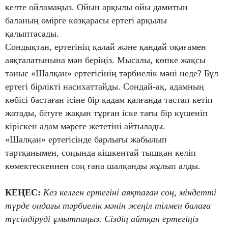
келте ойламаңыз. Ойын арқылы ойы дамитын
баланың өмірге көзқарасы ертегі арқылы
қалыптасады.
Сондықтан, ертегінің қалай және қандай оқиғамен
аяқталатынына мән беріңіз. Мысалы, көпке жақсы
таныс «Шалқан» ертегісінің тәрбиелік мәні неде? Бұл
ертегі бірлікті насихаттайды. Сондай-ақ, адамның
көбісі бастаған ісіне бір қадам қалғанда тастап кетіп
жатады, бітуге жақын тұрған іске тағы бір күшеніп
кіріскен адам мәреге жететіні айтылады.
«Шалқан» ертегісінде барлығы жабылып
тартқанымен, соңында кішкентай тышқан келіп
көмектескеннен соң ғана шалқанды жұлып алды.
КЕҢЕС:
Кез келген ертегіні аяқтаған соң, міндетті
түрде ондағы тәрбиелік мәнін жеңіл тілмен балаға
түсіндіруді ұмытпаңыз. Сіздің айтқан ертегіңіз