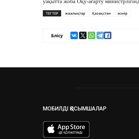
уақытта жоба Оқу-ағарту министрлігін
ТЕГТЕР
жаңалықтар
Қазақстан
әскер
Бөлісу
МОБИЛДІ ҚОСЫМШАЛАР