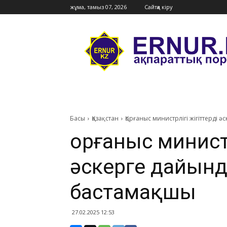
жұма, тамыз 07, 2026
Сайтқа кіру
Ernur
Press
Басы
Қазақстан
Қорғаныс министрлігі жігіттерді
Қорғаныс министр
әскерге дайынд
бастамақшы
27.02.2025 12:53