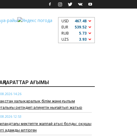
USD
467.48
EUR
539.52
RUB
5.73
UZS
3.93
АҚПАРАТТАР АҒЫМЫ
.08.2026 14:26
зақстан халықаралық білім және ғылым
талығы ретіндегі әлеуетін нығайтып жатыр
.08.2026 12:53
иландтағы мектепте жаппай атыс болды: оқушы
ті адамды өлтірген