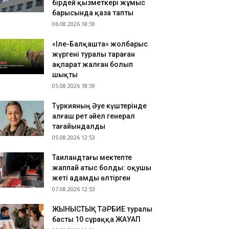
бірдей қызметкері жұмыс
.08.2026 11:28
барысында қаза тапты
06.08.2026 18:59
ставьте ненужные споры
.08.2026 11:22
«Іле-Балқашта» жолбарыс
антпен оқуға түссеңіз де гранттан айырылып
жүргені туралы тараған
луыңыз мүмкін: Сарапшы себебін түсіндірді
ақпарат жалған болып
шықты
05.08.2026 18:59
Түркияның Әуе күштерінде
алғаш рет әйел генерал
тағайындалды
05.08.2026 12:53
Таиландтағы мектепте
жаппай атыс болды: оқушы
жеті адамды өлтірген
07.08.2026 12:53
ЖЫНЫСТЫҚ ТӘРБИЕ туралы
басты 10 сұраққа ЖАУАП