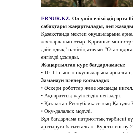
ERNUR.KZ.
Ол үшін еліміздің орта 
сабақтары жаңартылады, деп жазад
Қазақстанда мектеп оқушыларына арна
жоспарланып отыр. Қорғаныс министрл
дайындық” пәнінің атауын “Отан қорға
енгізуді ұсынды.
Жаңартылған курс бағдарламасы:
• 10–11-сынып оқушыларына арналған, 
Заманауи пәндер қосылады:
• Әскери роботтар және жасанды интел
• Ақпараттық қауіпсіздік негіздері.
• Қазақстан Республикасының Қарулы 
• Оқу-далалық модулі.
Бұл бағдарлама патриоттық тәрбиені 
арттыруға бағытталған. Курсты енгізу 