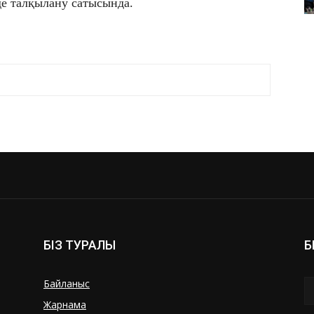
де талқылану сатысында.
БІЗ ТУРАЛЫ
Б
Байланыс
Жарнама