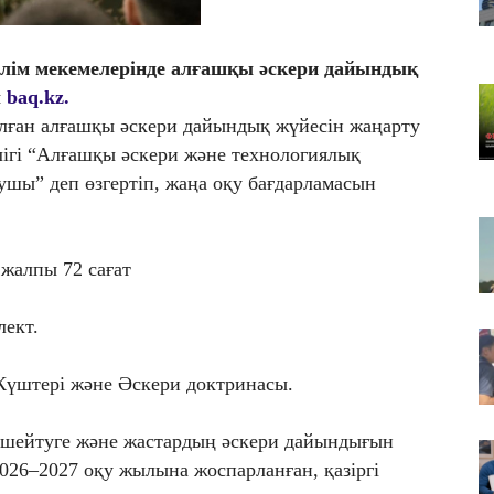
07
О
білім мекемелерінде алғашқы әскери дайындық
07
ы
baq.kz.
Гр
лған алғашқы әскери дайындық жүйесін жаңарту
қа
ігі “Алғашқы әскери және технологиялық
ушы” деп өзгертіп, жаңа оқу бағдарламасын
жалпы 72 сағат
лект.
Күштері және Әскери доктринасы.
күшейтуге және жастардың әскери дайындығын
2026–2027 оқу жылына жоспарланған, қазіргі