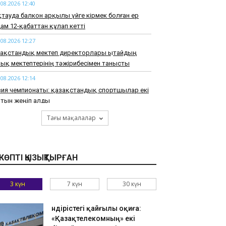
.08.2026 12:40
тауда балкон арқылы үйге кірмек болған ер
ам 12-қабаттан құлап кетті
.08.2026 12:27
зақстандық мектеп директорлары Қытайдың
ық мектептерінің тәжірибесімен танысты
.08.2026 12:14
зия чемпионаты: қазақстандық спортшылар екі
лтын жеңіп алды
.08.2026 12:01
Тағы мақалалар
ырауда жекеменшік балабақша тәрбиешісінің
лдіршінге күш қолданғаны видеоға түсіп қалды
.08.2026 11:48
КӨПТІ ҚЫЗЫҚТЫРҒАН
танада «Таза Қазақстан» жобасын қолдауға
ғытталған Eco Future Lab экологиялық хакатоны
3 күн
7 күн
30 күн
ті
.08.2026 11:35
Өндірістегі қайғылы оқиға:
зақстанда жерасты суын кешенді пайдалану
«Қазақтелекомның» екі
әне басқару тұжырымдамасы әзірленіп жатыр