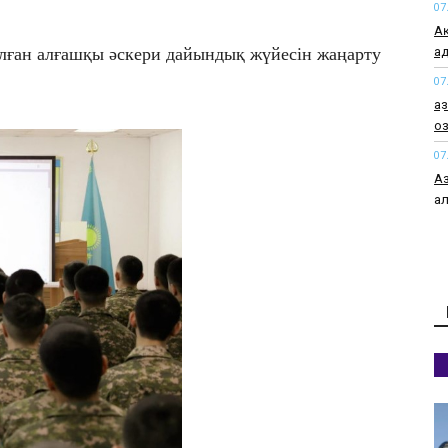
07
Ақ
ад
лған алғашқы әскери дайындық жүйесін жаңарту
07
Қа
оз
07
А
а
07
Ат
бү
07
Ас
ба
өт
07
Қа
ж