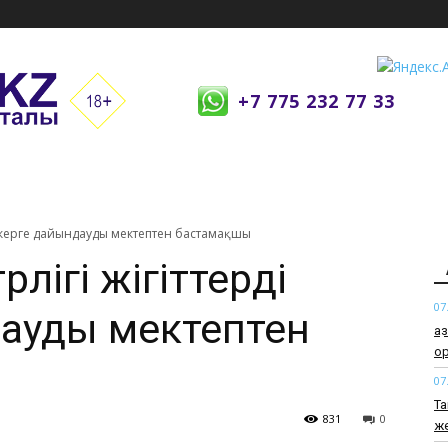
+7 775 232 77 33
 әскерге дайындауды мектептен бастамақшы
лігі жігіттерді
07
ауды мектептен
Қа
ор
07
Та
831
0
же