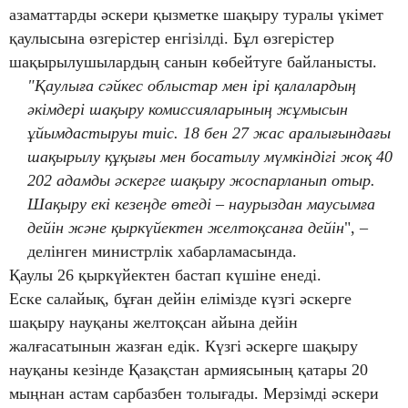
азаматтарды әскери қызметке шақыру туралы үкімет
қаулысына өзгерістер енгізілді. Бұл өзгерістер
шақырылушылардың санын көбейтуге байланысты.
"Қаулыға сәйкес облыстар мен ірі қалалардың
әкімдері шақыру комиссияларының жұмысын
ұйымдастыруы тиіс. 18 бен 27 жас аралығындағы
шақырылу құқығы мен босатылу мүмкіндігі жоқ 40
202 адамды әскерге шақыру жоспарланып отыр.
Шақыру екі кезеңде өтеді – наурыздан маусымға
дейін және қыркүйектен желтоқсанға дейін
", –
делінген министрлік хабарламасында.
Қаулы 26 қыркүйектен бастап күшіне енеді.
Еске салайық, бұған дейін елімізде күзгі әскерге
шақыру науқаны желтоқсан айына дейін
жалғасатынын жазған едік. Күзгі әскерге шақыру
науқаны кезінде Қазақстан армиясының қатары 20
мыңнан астам сарбазбен толығады. Мерзімді әскери