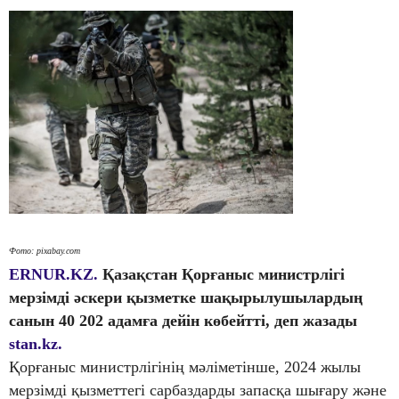
Фото: pixabay.com
ERNUR.KZ.
Қазақстан Қорғаныс министрлігі
мерзімді әскери қызметке шақырылушылардың
санын 40 202 адамға дейін көбейтті, деп жазады
stan.kz.
Қорғаныс министрлігінің мәліметінше, 2024 жылы
мерзімді қызметтегі сарбаздарды запасқа шығару және