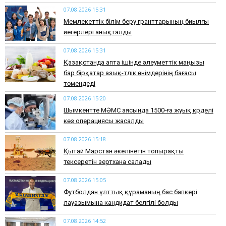
07.08.2026 15:31
Мемлекеттік білім беру гранттарының биылғы
иегерлері анықталды
07.08.2026 15:31
Қазақстанда апта ішінде әлеуметтік маңызы
бар бірқатар азық-түлік өнімдерінің бағасы
төмендеді
07.08.2026 15:20
Шымкентте МӘМС аясында 1500-ға жуық күрделі
көз операциясы жасалды
07.08.2026 15:18
Қытай Марстан әкелінетін топырақты
тексеретін зертхана салады
07.08.2026 15:05
Футболдан ұлттық құраманың бас бапкері
лауазымына кандидат белгілі болды
07.08.2026 14:52