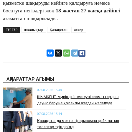
қызметке шақыруды кейінге қалдыруға немесе
босатуға негіздері жоқ
18 жастан 27 жасқа дейінгі
азаматтар шақырылады.
ТЕГТЕР
жаңалықтар
Қазақстан
әскер
АҚПАРАТТАР АҒЫМЫ
07.08.2026 15:48
ШЫМКЕНТ: мүмкіндігі шектеулі азаматтардың
дауыс беруіне қолайлы жағдай жасалуда
07.08.2026 15:44
Қазақстанда мектеп формасына қойылатын
талаптар түсіндірілді