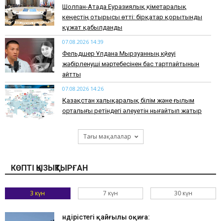
Шолпан-Атада Еуразиялық үкіметаралық
кеңестің отырысы өтті: бірқатар қорытынды
құжат қабылданды
07.08.2026 14:39
Фельдшер Ұлдана Мырзуанның күйеуі
жәбірленуші мәртебесінен бас тартпайтынын
айтты
07.08.2026 14:26
Қазақстан халықаралық білім және ғылым
орталығы ретіндегі әлеуетін нығайтып жатыр
Тағы мақалалар
КӨПТІ ҚЫЗЫҚТЫРҒАН
3 күн
7 күн
30 күн
Өндірістегі қайғылы оқиға: