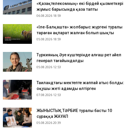
«Қазақтелекомның» екі бірдей қызметкері
жұмыс барысында қаза тапты
06.08.2026 18:59
«Іле-Балқашта» жолбарыс жүргені туралы
тараған ақпарат жалған болып шықты
05.08.2026 18:59
Түркияның Әуе күштерінде алғаш рет әйел
генерал тағайындалды
05.08.2026 12:53
Таиландтағы мектепте жаппай атыс болды:
оқушы жеті адамды өлтірген
07.08.2026 12:53
ЖЫНЫСТЫҚ ТӘРБИЕ туралы басты 10
сұраққа ЖАУАП
05.08.2026 20:39