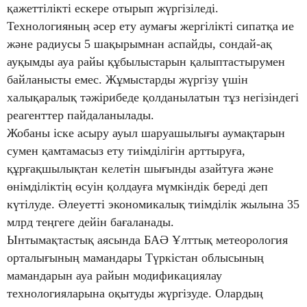
қажеттілікті ескере отырып жүргізіледі.
Технологияның әсер ету аумағы жергілікті сипатқа ие
және радиусы 5 шақырымнан аспайды, сондай-ақ
ауқымды ауа райы құбылыстарын қалыптастырумен
байланысты емес. Жұмыстарды жүргізу үшін
халықаралық тәжірибеде қолданылатын тұз негізіндегі
реагенттер пайдаланылады.
Жобаны іске асыру ауыл шаруашылығы аумақтарын
сумен қамтамасыз ету тиімділігін арттыруға,
құрғақшылықтан келетін шығынды азайтуға және
өнімділіктің өсуін қолдауға мүмкіндік береді деп
күтілуде. Әлеуетті экономикалық тиімділік жылына 35
млрд теңгеге дейін бағаланады.
Ынтымақтастық аясында БАӘ Ұлттық метеорология
орталығының мамандары Түркістан облысының
мамандарын ауа райын модификациялау
технологияларына оқытуды жүргізуде. Олардың