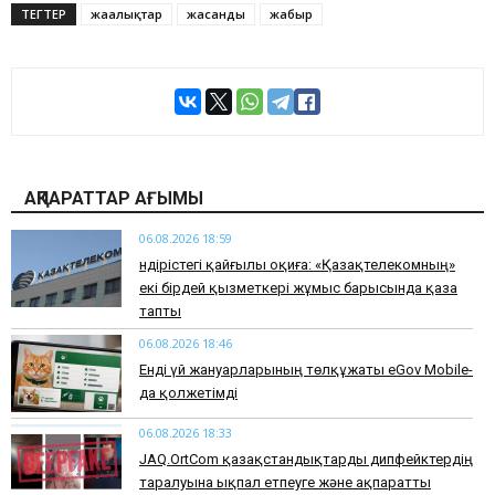
ТЕГТЕР
жаңалықтар
жасанды
жаңбыр
АҚПАРАТТАР АҒЫМЫ
06.08.2026 18:59
Өндірістегі қайғылы оқиға: «Қазақтелекомның»
екі бірдей қызметкері жұмыс барысында қаза
тапты
06.08.2026 18:46
Енді үй жануарларының төлқұжаты eGov Mobile-
да қолжетімді
06.08.2026 18:33
JAQ.OrtCom қазақстандықтарды дипфейктердің
таралуына ықпал етпеуге және ақпаратты