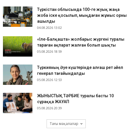
Түркістан облысында 100-ге жуық жаңа
жоба іске қосылып, мыңдаған жұмыс орны
ашылды
04.08.2026 13:02
«Іле-Балқашта» жолбарыс жүргені туралы
тараған ақпарат жалған болып шықты
05.08.2026 18:59
Түркияның Әуе күштерінде алғаш рет әйел
генерал тағайындалды
05.08.2026 12:53
ЖЫНЫСТЫҚ ТӘРБИЕ туралы басты 10
сұраққа ЖАУАП
05.08.2026 20:39
Тағы мақалалар