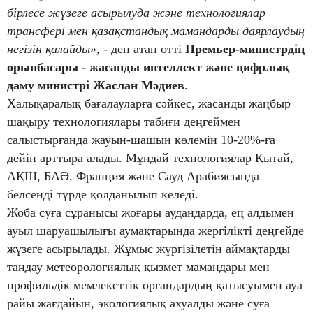
бірлесе жүзеге асырылуда және технологиялар
трансфері мен қазақстандық мамандарды даярлаудың
негізін қалайды»,
- деп атап өтті
Премьер-министрдің
орынбасары - жасанды интеллект және цифрлық
даму министрі Жаслан Мәдиев
.
Халықаралық бағалауларға сәйкес, жасанды жаңбыр
шақыру технологиялары табиғи деңгеймен
салыстырғанда жауын-шашын көлемін 10-20%-ға
дейін арттыра алады. Мұндай технологиялар Қытай,
АҚШ, БАӘ, Франция және Сауд Арабиясында
белсенді түрде қолданылып келеді.
Жоба суға сұранысы жоғары аудандарда, ең алдымен
ауыл шаруашылығы аумақтарында жергілікті деңгейде
жүзеге асырылады. Жұмыс жүргізілетін аймақтарды
таңдау метеорологиялық қызмет мамандары мен
профильдік мемлекеттік органдардың қатысуымен ауа
райы жағдайын, экологиялық ахуалды және суға