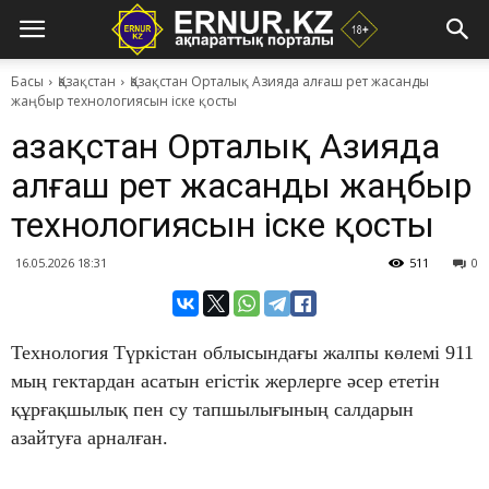
Басы
Қазақстан
Қазақстан Орталық Азияда алғаш рет жасанды
жаңбыр технологиясын іске қосты
Қазақстан Орталық Азияда
алғаш рет жасанды жаңбыр
технологиясын іске қосты
16.05.2026 18:31
511
0
Технология Түркістан облысындағы жалпы көлемі 911
мың гектардан асатын егістік жерлерге әсер ететін
құрғақшылық пен су тапшылығының салдарын
азайтуға арналған.