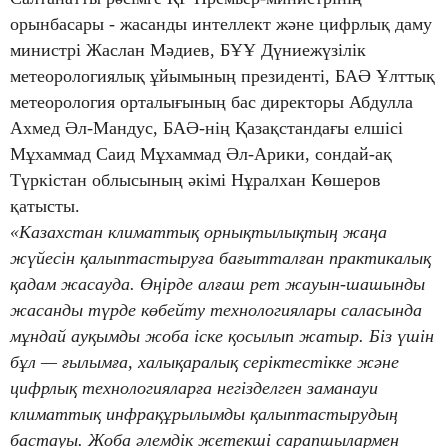
орынбасары - жасанды интеллект және цифрлық даму
министрі Жаслан Мәдиев, БҰҰ Дүниежүзілік
метеорологиялық ұйымының президенті, БАӘ Ұлттық
метеорология орталығының бас директоры Абдулла
Ахмед Әл-Мандус, БАӘ-нің Қазақстандағы елшісі
Мұхаммад Саид Мұхаммад Әл-Арики, сондай-ақ
Түркістан облысының әкімі Нұралхан Көшеров
қатысты.
«Казахстан климаттық орнықтылықтың жаңа
жүйесін қалыптастыруға бағытталған практикалық
қадам жасауда. Өңірде алғаш рет жауын-шашынды
жасанды түрде көбейту технологиялары саласында
мұндай ауқымды жоба іске қосылып жатыр. Біз үшін
бұл — ғылымға, халықаралық серіктестікке және
цифрлық технологияларға негізделген заманауи
климаттық инфрақұрылымды қалыптастырудың
бастауы. Жоба әлемдік жетекші сарапшылармен