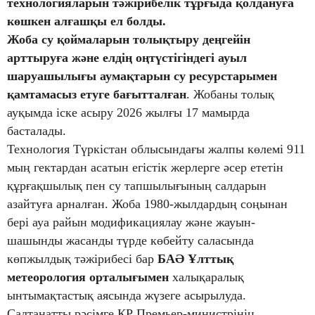
технологияларын тәжірибелік тұрғыда қолдануға
көшкен алғашқы ел болды.
Жоба су қоймаларын толықтыру деңгейін
арттыруға және елдің оңтүстігіндегі ауыл
шаруашылығы аумақтарын су ресурстарымен
қамтамасыз етуге бағытталған
. Жобаны толық
ауқымда іске асыру 2026 жылғы 17 мамырда
басталады.
Технология Түркістан облысындағы жалпы көлемі 911
мың гектардан асатын егістік жерлерге әсер ететін
құрғақшылық пен су тапшылығының салдарын
азайтуға арналған. Жоба 1980-жылдардың соңынан
бері ауа райын модификациялау және жауын-
шашынды жасанды түрде көбейту саласында
көпжылдық тәжірибесі бар
БАӘ Ұлттық
метеорология орталығымен
халықаралық
ынтымақтастық аясында жүзеге асырылуда.
Салтанатты рәсімге ҚР Премьер-министрінің