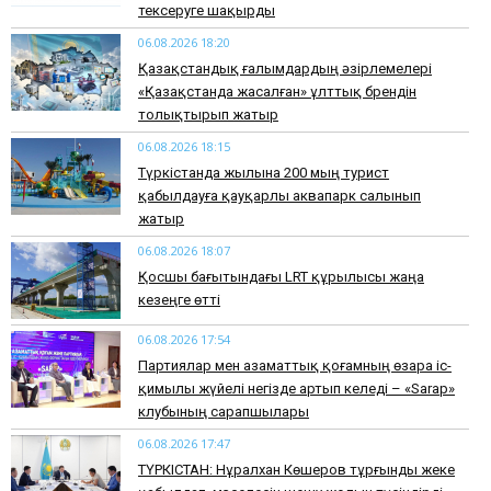
тексеруге шақырды
06.08.2026 18:20
Қазақстандық ғалымдардың әзірлемелері
«Қазақстанда жасалған» ұлттық брендін
толықтырып жатыр
06.08.2026 18:15
Түркістанда жылына 200 мың турист
қабылдауға қауқарлы аквапарк салынып
жатыр
06.08.2026 18:07
Қосшы бағытындағы LRT құрылысы жаңа
кезеңге өтті
06.08.2026 17:54
Партиялар мен азаматтық қоғамның өзара іс-
қимылы жүйелі негізде артып келеді – «Sarap»
клубының сарапшылары
06.08.2026 17:47
ТҮРКІСТАН: Нұралхан Көшеров тұрғынды жеке