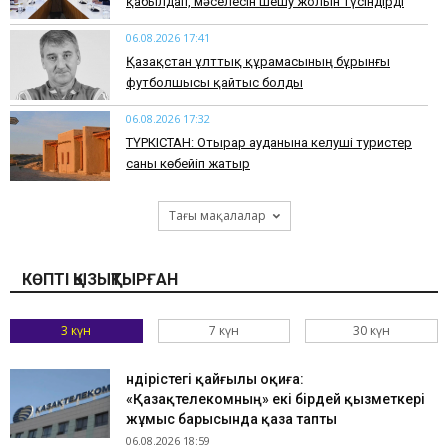
қабылдап, мәселесін шешу жолын түсіндірді
06.08.2026 17:41
Қазақстан ұлттық құрамасының бұрынғы
футболшысы қайтыс болды
06.08.2026 17:32
ТҮРКІСТАН: Отырар ауданына келуші туристер
саны көбейіп жатыр
Тағы мақалалар
КӨПТІ ҚЫЗЫҚТЫРҒАН
3 күн
7 күн
30 күн
Өндірістегі қайғылы оқиға:
«Қазақтелекомның» екі бірдей қызметкері
жұмыс барысында қаза тапты
06.08.2026 18:59