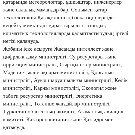
қатарында метеорологтар, ұшқыштар, инженерлер
және салалық мамандар бар. Сонымен қатар
технологияны Қазақстанның басқа өңірлерінде
кеңейту мүмкіндігі қарастырылып, отандық
климаттық технологияларды қалыптастырудың іргелі
негізі қалануда.
Жобаны іске асыруға Жасанды интеллект және
цифрлық даму министрлігі, Су ресурстары және
ирригация министрлігі, Сыртқы істер министрлігі,
Мәдениет және ақпарат министрлігі, Қорғаныс
министрлігі, Ауыл шаруашылығы министрлігі, Көлік
министрлігі, Қаржы министрлігі, Экология және
табиғи ресурстар министрлігі, Энергетика
министрлігі, Төтенше жағдайлар министрлігі,
Түркістан облысының әкімдігі, Азаматтық авиация
комитеті, Казаэронавигация және Қазгидромет
қатысуда.