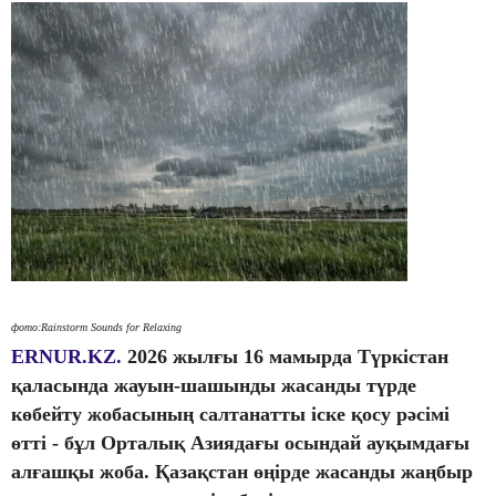
фото:Rainstorm Sounds for Relaxing
ERNUR.KZ.
2026 жылғы 16 мамырда Түркістан
қаласында жауын-шашынды жасанды түрде
көбейту жобасының салтанатты іске қосу рәсімі
өтті - бұл Орталық Азиядағы осындай ауқымдағы
алғашқы жоба
. Қазақстан өңірде жасанды жаңбыр