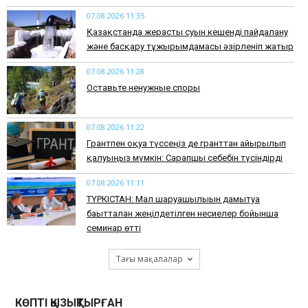
07.08.2026 11:35
Қазақстанда жерасты суын кешенді пайдалану
және басқару тұжырымдамасы әзірленіп жатыр
07.08.2026 11:28
Оставьте ненужные споры
07.08.2026 11:22
Грантпен оқуға түссеңіз де гранттан айырылып
қалуыңыз мүмкін: Сарапшы себебін түсіндірді
07.08.2026 11:11
ТҮРКІСТАН: Мал шаруашылығын дамытуға
бағытталған жеңілдетілген несиелер бойынша
семинар өтті
Тағы мақалалар
КӨПТІ ҚЫЗЫҚТЫРҒАН