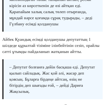
кірісін аз көрсеткенін де өзі айтқан еді.
Қарапайым халық салық төлеп отырғанда,
мұндай нәрсе қоғамда сұрақ тудырады, – деді
Гүлбану есімді қолданушы
Айбек Қуандық есімді қолданушы депутаттың 1
шілдеде құрылтай тізіміне ілінбейтінін сезіп, орайлы
сәтті ұтымды пайдаланып жатқанын айтты.
– Депутат болғанға дейін басқаша еді. Депутат
қылып сайладық. Жас қой әлі, жасар деп
қоясың. Бұларға бірдеңе айтсаң, өзің не
бітірдің деп шығады ғой, – дейді Дариға
Жақсылық.