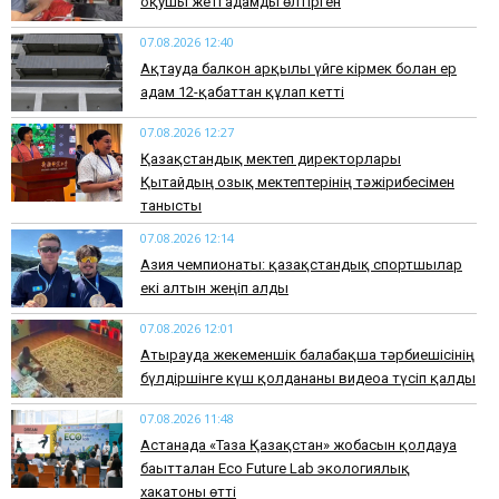
оқушы жеті адамды өлтірген
07.08.2026 12:40
Ақтауда балкон арқылы үйге кірмек болған ер
адам 12-қабаттан құлап кетті
07.08.2026 12:27
Қазақстандық мектеп директорлары
Қытайдың озық мектептерінің тәжірибесімен
танысты
07.08.2026 12:14
Азия чемпионаты: қазақстандық спортшылар
екі алтын жеңіп алды
07.08.2026 12:01
Атырауда жекеменшік балабақша тәрбиешісінің
бүлдіршінге күш қолданғаны видеоға түсіп қалды
07.08.2026 11:48
Астанада «Таза Қазақстан» жобасын қолдауға
бағытталған Eco Future Lab экологиялық
хакатоны өтті