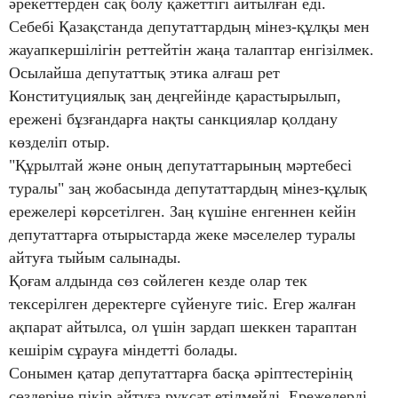
әрекеттерден сақ болу қажеттігі айтылған еді.
Себебі Қазақстанда депутаттардың мінез-құлқы мен
жауапкершілігін реттейтін жаңа талаптар енгізілмек.
Осылайша депутаттық этика алғаш рет
Конституциялық заң деңгейінде қарастырылып,
ережені бұзғандарға нақты санкциялар қолдану
көзделіп отыр.
"Құрылтай және оның депутаттарының мәртебесі
туралы" заң жобасында депутаттардың мінез-құлық
ережелері көрсетілген. Заң күшіне енгеннен кейін
депутаттарға отырыстарда жеке мәселелер туралы
айтуға тыйым салынады.
Қоғам алдында сөз сөйлеген кезде олар тек
тексерілген деректерге сүйенуге тиіс. Егер жалған
ақпарат айтылса, ол үшін зардап шеккен тараптан
кешірім сұрауға міндетті болады.
Сонымен қатар депутаттарға басқа әріптестерінің
сөздеріне пікір айтуға рұқсат етілмейді. Ережелерді