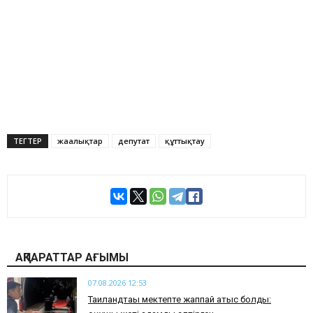
ТЕГТЕР
жаңалықтар
депутат
құттықтау
АҚПАРАТТАР АҒЫМЫ
07.08.2026 12:53
Таиландтағы мектепте жаппай атыс болды: