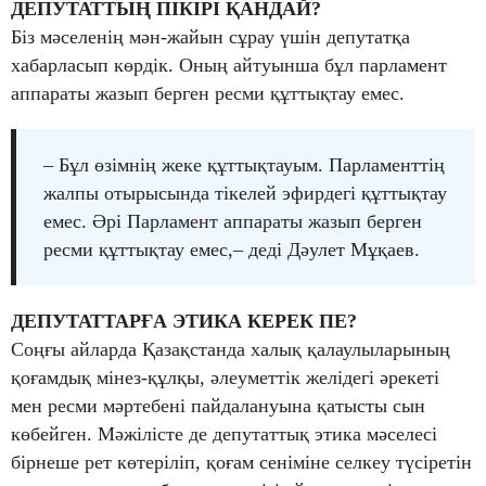
ДЕПУТАТТЫҢ ПІКІРІ ҚАНДАЙ?
Біз мәселенің мән-жайын сұрау үшін депутатқа
хабарласып көрдік. Оның айтуынша бұл парламент
аппараты жазып берген ресми құттықтау емес.
– Бұл өзімнің жеке құттықтауым. Парламенттің
жалпы отырысында тікелей эфирдегі құттықтау
емес. Әрі Парламент аппараты жазып берген
ресми құттықтау емес,– деді Дәулет Мұқаев.
ДЕПУТАТТАРҒА ЭТИКА КЕРЕК ПЕ?
Соңғы айларда Қазақстанда халық қалаулыларының
қоғамдық мінез-құлқы, әлеуметтік желідегі әрекеті
мен ресми мәртебені пайдалануына қатысты сын
көбейген. Мәжілісте де депутаттық этика мәселесі
бірнеше рет көтеріліп, қоғам сеніміне селкеу түсіретін