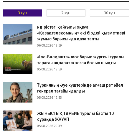
3 күн
7 күн
30 күн
Өндірістегі қайғылы оқиға:
«Қазақтелекомның» екі бірдей қызметкері
жұмыс барысында қаза тапты
06.08.2026 18:59
«Іле-Балқашта» жолбарыс жүргені туралы
тараған ақпарат жалған болып шықты
05.08.2026 18:59
Түркияның Әуе күштерінде алғаш рет әйел
генерал тағайындалды
05.08.2026 12:53
ЖЫНЫСТЫҚ ТӘРБИЕ туралы басты 10
сұраққа ЖАУАП
05.08.2026 20:39