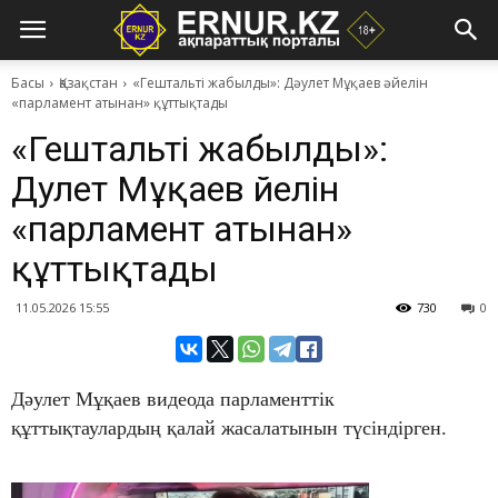
Басы
Қазақстан
«Гештальті жабылды»: Дәулет Мұқаев әйелін
«парламент атынан» құттықтады
«Гештальті жабылды»:
Дәулет Мұқаев әйелін
«парламент атынан»
құттықтады
11.05.2026 15:55
730
0
Дәулет Мұқаев видеода парламенттік
құттықтаулардың қалай жасалатынын түсіндірген.