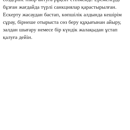
бұзған жағдайда түрлі санкциялар қарастырылған.
Ескерту жасаудан бастап, көпшілік алдында кешірім
сұрау, бірнеше отырыста сөз беру құқығынан айыру,
залдан шығару немесе бір күндік жалақыдан ұстап
қалуға дейін.