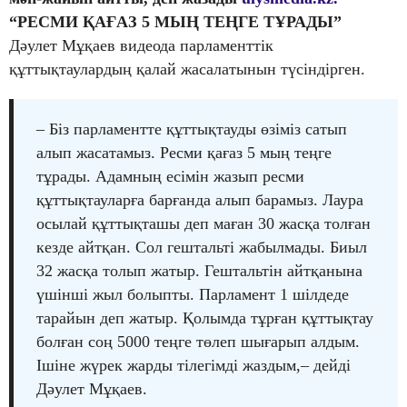
“РЕСМИ ҚАҒАЗ 5 МЫҢ ТЕҢГЕ ТҰРАДЫ”
Дәулет Мұқаев видеода парламенттік
құттықтаулардың қалай жасалатынын түсіндірген.
– Біз парламентте құттықтауды өзіміз сатып
алып жасатамыз. Ресми қағаз 5 мың теңге
тұрады. Адамның есімін жазып ресми
құттықтауларға барғанда алып барамыз. Лаура
осылай құттықташы деп маған 30 жасқа толған
кезде айтқан. Сол гештальті жабылмады. Биыл
32 жасқа толып жатыр. Гештальтін айтқанына
үшінші жыл болыпты. Парламент 1 шілдеде
тарайын деп жатыр. Қолымда тұрған құттықтау
болған соң 5000 теңге төлеп шығарып алдым.
Ішіне жүрек жарды тілегімді жаздым,– дейді
Дәулет Мұқаев.