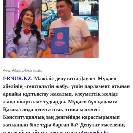
Фото: бейнежазбадан алынды
ERNUR.KZ.
Мәжіліс депутаты Дәулет Мұқаев
әйелінің «гештальтін жабу» үшін парламент атынан
арнайы құттықтау жасатып, әлеуметтік желіде
жаңа пікірталас тудырды. Мұқаев бұл қадамға
Қазақстанда депутаттық этика мәселесі
Конституциялық заң деңгейінде қарастырылып
жатқанын біле тұра барған ба? Депутат мәселенің
мән-жайын айтты, деп жазады
ulysmedia.kz.