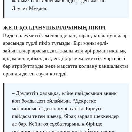
жаным! Гештальті жабылды,– деп жазған
Дәулет Мұқаев.
ЖЕЛІ ҚОЛДАНУШЫЛАРЫНЫҢ ПІКІРІ
Видео әлеуметтік желілерде кең тарап, қолданушылар
арасында түрлі пікір туғызды. Бірі мұны ерлі-
зайыптылар арасындағы жылы әзіл әрі романтикалық
қадам деп қабылдаса, енді бірі мемлекеттік мәртебесі
бар атрибуттарды жеке мақсатта қолдану қаншалықты
орынды деген сауал көтерді.
– Дәулеттің халыққа, еліне пайдасынан зияны
көп болды деп ойлаймын. “Декретке
миллионмен” деген курс сатты. Біреуге
пайдасы тиген шығар, бірақ зардап шеккендер
де бар. Кейін өз сұхбаттарының бірінде
миллиондаған табыс тапқанын айтып, ресми