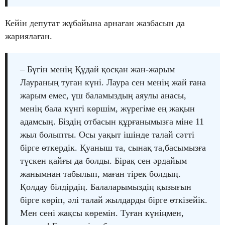
Кейін депутат жұбайына арнаған жазбасын да
жариялаған.
– Бүгін менің Құдай қосқан жан-жарым
Лаураның туған күні. Лаура сен менің жай ғана
жарым емес, үш баламыздың аяулы анасы,
менің бала күнгі көршім, жүрегіме ең жақын
адамсың. Біздің отбасын құрғанымызға міне 11
жыл болыпты. Осы уақыт ішінде талай сәтті
бірге өткердік. Қуаныш та, сынақ та,басымызға
түскен қайғы да болды. Бірақ сен әрдайым
жанымнан табылып, маған тірек болдың.
Қолдау білдірдің. Балаларымыздің қызығын
бірге көріп, әлі талай жылдарды бірге өткізейік.
Мен сені жақсы көремін. Туған күніңмен,