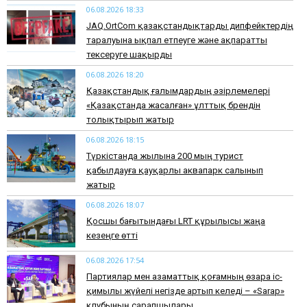
06.08.2026 18:33
JAQ.OrtCom қазақстандықтарды дипфейктердің
таралуына ықпал етпеуге және ақпаратты
тексеруге шақырды
06.08.2026 18:20
Қазақстандық ғалымдардың әзірлемелері
«Қазақстанда жасалған» ұлттық брендін
толықтырып жатыр
06.08.2026 18:15
Түркістанда жылына 200 мың турист
қабылдауға қауқарлы аквапарк салынып
жатыр
06.08.2026 18:07
Қосшы бағытындағы LRT құрылысы жаңа
кезеңге өтті
06.08.2026 17:54
Партиялар мен азаматтық қоғамның өзара іс-
қимылы жүйелі негізде артып келеді – «Sarap»
клубының сарапшылары