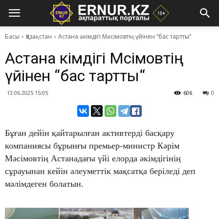
Басы
Қазақстан
Астана әкімдігі Мәсімовтің үйінен “бас тартты“
Астана әкімдігі Мәсімовтің
үйінен “бас тартты“
13.06.2025 15:05
606
0
Бұған дейін қайтарылған активтерді басқару
компаниясы бұрынғы премьер-министр Кәрім
Мәсімовтің Астанадағы үйі елорда әкімдігінің
сұрауынан кейін әлеуметтік мақсатқа беріледі деп
мәлімдеген болатын.