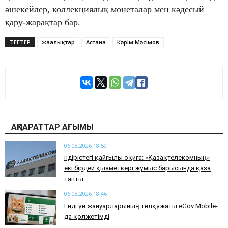
әшекейлер, коллекциялық монеталар мен кәдесый
қару-жарақтар бар.
ТЕГТЕР
жаңалықтар
Астана
Кәрім Мәсімов
АҚПАРАТТАР АҒЫМЫ
06.08.2026 18:59
Өндірістегі қайғылы оқиға: «Қазақтелекомның»
екі бірдей қызметкері жұмыс барысында қаза
тапты
06.08.2026 18:46
Енді үй жануарларының төлқұжаты eGov Mobile-
да қолжетімді