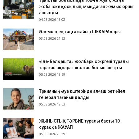
Түркістан облысында 100-ге жуық жаңа
жоба іске қосылып, мыңдаған жұмыс орны
ашылды
04.08.2026 13:02
​Әлемнің ең таңғажайып ШЕКАРАлары
03.08.2026 21:53
«Іле-Балқашта» жолбарыс жүргені туралы
тараған ақпарат жалған болып шықты
05.08.2026 18:59
Түркияның Әуе күштерінде алғаш рет әйел
генерал тағайындалды
05.08.2026 12:53
ЖЫНЫСТЫҚ ТӘРБИЕ туралы басты 10
сұраққа ЖАУАП
05.08.2026 20:39