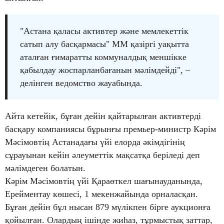
"Астана қаласы активтер және мемлекеттік
сатып алу басқармасы" ММ қазіргі уақытта
аталған ғимаратты коммуналдық меншікке
қабылдау жоспарланбағанын мәлімдейді", –
делінген ведомство жауабында.
Айта кетейік, бұған дейін қайтарылған активтерді
басқару компаниясы бұрынғы премьер-министр Кәрім
Мәсімовтің Астанадағы үйі елорда әкімдігінің
сұрауынан кейін әлеуметтік мақсатқа беріледі деп
мәлімдеген болатын.
Кәрім Мәсімовтің үйі Қараөткел шағынауданында,
Ерейментау көшесі, 1 мекенжайында орналасқан.
Бұған дейін бұл нысан 879 мүлікпен бірге аукционға
қойылған. Олардың ішінде жиһаз, тұрмыстық заттар,