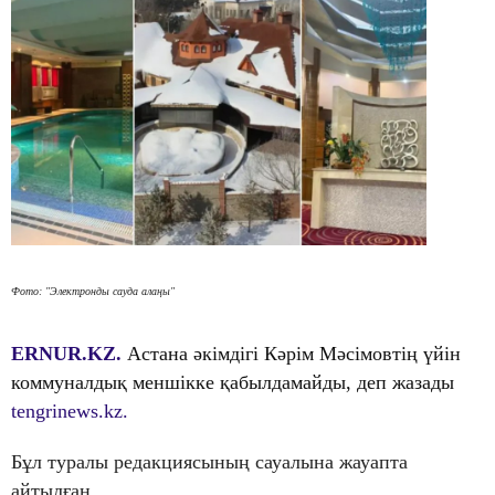
Фото: "Электронды сауда алаңы"
ERNUR.KZ.
Астана әкімдігі Кәрім Мәсімовтің үйін
коммуналдық меншікке қабылдамайды, деп жазады
tengrinews.kz.
Бұл туралы редакциясының сауалына жауапта
айтылған.