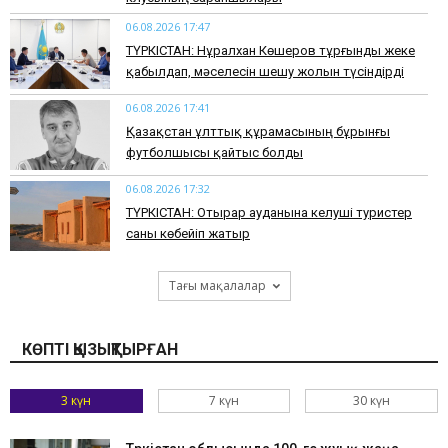
06.08.2026 17:47
ТҮРКІСТАН: Нұралхан Көшеров тұрғынды жеке
қабылдап, мәселесін шешу жолын түсіндірді
06.08.2026 17:41
Қазақстан ұлттық құрамасының бұрынғы
футболшысы қайтыс болды
06.08.2026 17:32
ТҮРКІСТАН: Отырар ауданына келуші туристер
саны көбейіп жатыр
Тағы мақалалар
КӨПТІ ҚЫЗЫҚТЫРҒАН
3 күн
7 күн
30 күн