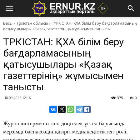
Басы
Түркістан облысы
ТҮРКІСТАН: ҚХА білім беру бағдарламасының
қатысушылары «Қазақ газеттерінің» жұмысымен танысты
ТҮРКІСТАН: ҚХА білім беру
бағдарламасының
қатысушылары «Қазақ
газеттерінің» жұмысымен
танысты
18.09.2025 12:16
375
0
Журналистермен өткен дөңгелек үстел барысында
мерзімді баспасөздің қазіргі медиакеңістіктегі рөлі,
этносаралық тақырыптарды жариялау және қоғамдық