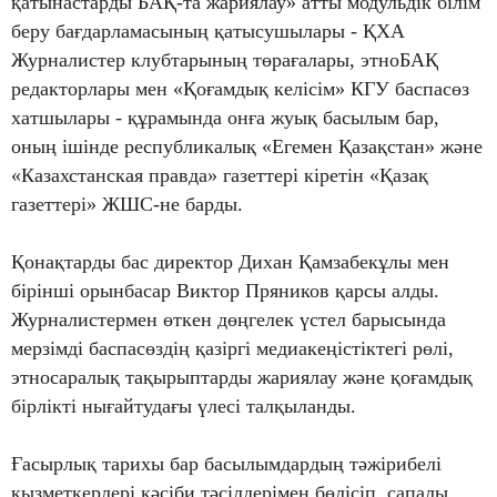
қатынастарды БАҚ-та жариялау» атты модульдік білім
беру бағдарламасының қатысушылары - ҚХА
Журналистер клубтарының төрағалары, этноБАҚ
редакторлары мен «Қоғамдық келісім» КГУ баспасөз
хатшылары - құрамында онға жуық басылым бар,
оның ішінде республикалық «Егемен Қазақстан» және
«Казахстанская правда» газеттері кіретін «Қазақ
газеттері» ЖШС-не барды.
Қонақтарды бас директор Дихан Қамзабекұлы мен
бірінші орынбасар Виктор Пряников қарсы алды.
Журналистермен өткен дөңгелек үстел барысында
мерзімді баспасөздің қазіргі медиакеңістіктегі рөлі,
этносаралық тақырыптарды жариялау және қоғамдық
бірлікті нығайтудағы үлесі талқыланды.
Ғасырлық тарихы бар басылымдардың тәжірибелі
қызметкерлері кәсіби тәсілдерімен бөлісіп, сапалы