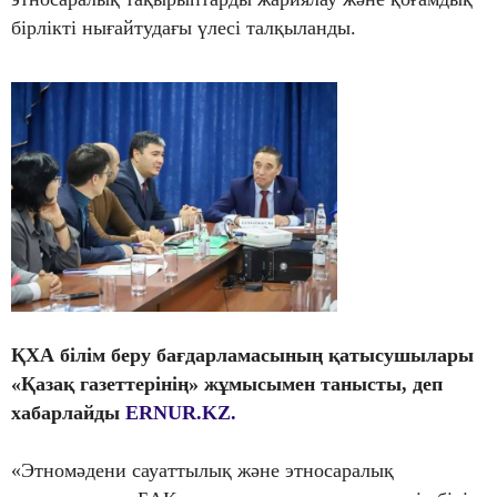
бірлікті нығайтудағы үлесі талқыланды.
ҚХА білім беру бағдарламасының қатысушылары
«Қазақ газеттерінің» жұмысымен танысты
, деп
хабарлайды
ERNUR.KZ.
«Этномәдени сауаттылық және этносаралық