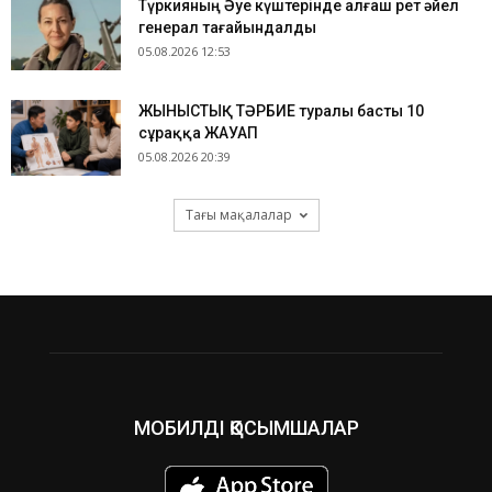
Түркияның Әуе күштерінде алғаш рет әйел
генерал тағайындалды
05.08.2026 12:53
ЖЫНЫСТЫҚ ТӘРБИЕ туралы басты 10
сұраққа ЖАУАП
05.08.2026 20:39
Тағы мақалалар
МОБИЛДІ ҚОСЫМШАЛАР