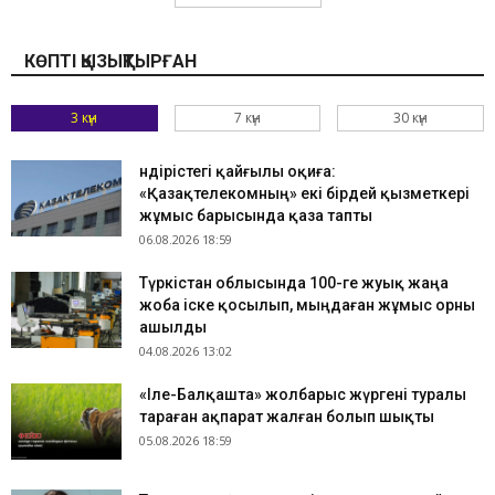
КӨПТІ ҚЫЗЫҚТЫРҒАН
3 күн
7 күн
30 күн
Өндірістегі қайғылы оқиға:
«Қазақтелекомның» екі бірдей қызметкері
жұмыс барысында қаза тапты
06.08.2026 18:59
Түркістан облысында 100-ге жуық жаңа
жоба іске қосылып, мыңдаған жұмыс орны
ашылды
04.08.2026 13:02
«Іле-Балқашта» жолбарыс жүргені туралы
тараған ақпарат жалған болып шықты
05.08.2026 18:59