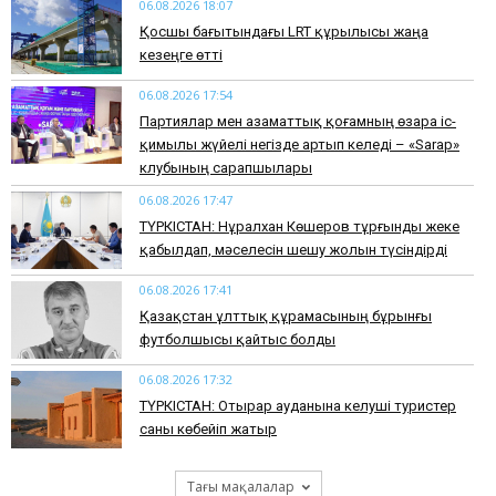
06.08.2026 18:07
Қосшы бағытындағы LRT құрылысы жаңа
кезеңге өтті
06.08.2026 17:54
Партиялар мен азаматтық қоғамның өзара іс-
қимылы жүйелі негізде артып келеді – «Sarap»
клубының сарапшылары
06.08.2026 17:47
ТҮРКІСТАН: Нұралхан Көшеров тұрғынды жеке
қабылдап, мәселесін шешу жолын түсіндірді
06.08.2026 17:41
Қазақстан ұлттық құрамасының бұрынғы
футболшысы қайтыс болды
06.08.2026 17:32
ТҮРКІСТАН: Отырар ауданына келуші туристер
саны көбейіп жатыр
Тағы мақалалар