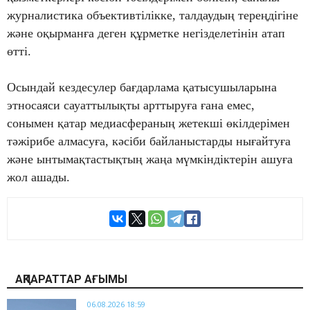
журналистика объективтілікке, талдаудың тереңдігіне
және оқырманға деген құрметке негізделетінін атап
өтті.
Осындай кездесулер бағдарлама қатысушыларына
этносаяси сауаттылықты арттыруға ғана емес,
сонымен қатар медиасфераның жетекші өкілдерімен
тәжірибе алмасуға, кәсіби байланыстарды нығайтуға
және ынтымақтастықтың жаңа мүмкіндіктерін ашуға
жол ашады.
АҚПАРАТТАР АҒЫМЫ
06.08.2026 18:59