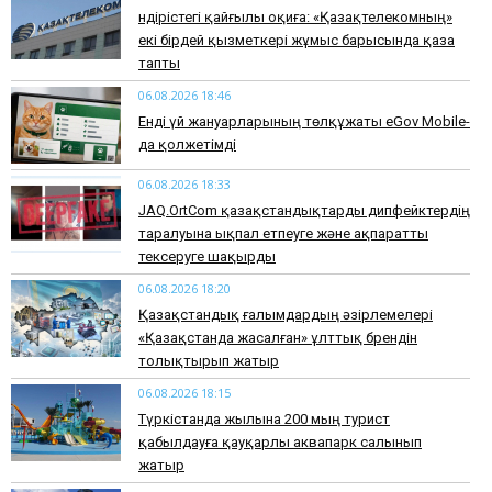
Өндірістегі қайғылы оқиға: «Қазақтелекомның»
екі бірдей қызметкері жұмыс барысында қаза
тапты
06.08.2026 18:46
Енді үй жануарларының төлқұжаты eGov Mobile-
да қолжетімді
06.08.2026 18:33
JAQ.OrtCom қазақстандықтарды дипфейктердің
таралуына ықпал етпеуге және ақпаратты
тексеруге шақырды
06.08.2026 18:20
Қазақстандық ғалымдардың әзірлемелері
«Қазақстанда жасалған» ұлттық брендін
толықтырып жатыр
06.08.2026 18:15
Түркістанда жылына 200 мың турист
қабылдауға қауқарлы аквапарк салынып
жатыр