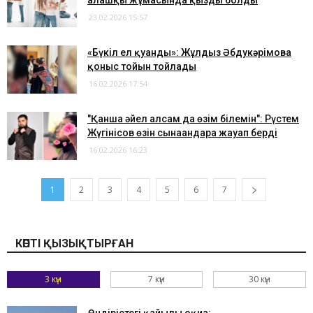
алғашқы жұмасында қызды болды
23.02.2026 15:57
«Бүкіл ел қуанды»: Жұлдыз Әбдукәрімова
қоныс тойын тойлады
16.02.2026 17:54
"Қанша әйел алсам да өзім білемін": Рүстем
Жүгінісов өзін сынағандарға жауап берді
16.02.2026 16:23
1
2
3
4
5
6
7
КӨПТІ ҚЫЗЫҚТЫРҒАН
3 күн
7 күн
30 күн