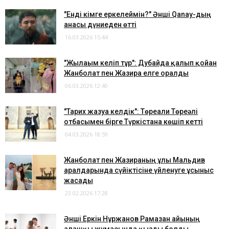
"Енді кімге еркелеймін?" Әнші Qanay-дың
анасы дүниеден өтті
16.03.2026 15:44
"Жылағым келіп тұр": Дубайда қалып қойған
Жанболат пен Жазира елге оралды
06.03.2026 12:40
"Тарих жазуға келдік": Төреғали Төреәлі
отбасымен бірге Түркістанға көшіп кетті
04.03.2026 18:59
Жанболат пен Жазираның ұлы Мальдив
аралдарында сүйіктісіне үйленуге ұсыныс
жасады
23.02.2026 17:28
Әнші Еркін Нұржанов Рамазан айының