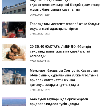
Өндірістегі қайғылы оқиға:
«Қазақтелекомның» екі бірдей қызметкері
жұмыс барысында қаза тапты
06.08.2026 18:59
Таиландтағы мектепте жаппай атыс болды:
оқушы жеті адамды өлтірген
07.08.2026 12:53
​20, 30, 40 ЖАСТАҒЫ ЛИБИДО: Әйелдің
сексуалдылығы жасына қарай қалай
өзгереді?
07.08.2026 21:40
Мемлекет басшысы Солтүстік Қазақстан
облысының құрылғанына 90 жыл толуына
арналған салтанатты жиынға
қатысушыларды құттықтады
07.08.2026 18:59
Баянауыл тауларында еркін жүрген
арқарлар видеоға түсіп қалды