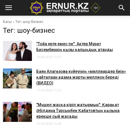
Басы
Тег: шоу-бизнес
Тег: шоу-бизнес
"Тойға ерте емес пе": Актер Мұрат
Бисембиннің қызы қалыңдық атанды
24.04.2026 15:31
Баян Алагөзова күйеуінің «миллиардер биін»
қайталаған адамға жарты миллион береді
(ВИДЕО)
11.04.2026 11:25
"Мүшел жасқа кіріп жатырмын": Қарақат
Әбілдина Тұрсынбек Қабатовтың қызына
ерекше сый жасады
01.04.2026 15:44