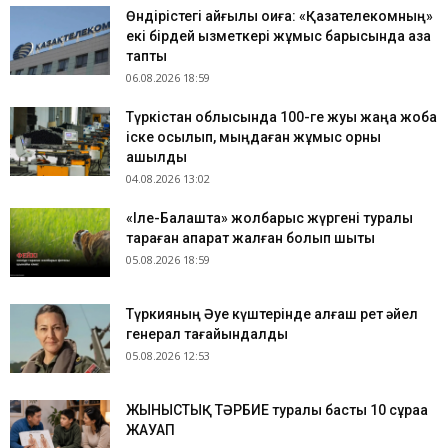
Өндірістегі қайғылы оқиға: «Қазақтелекомның»
екі бірдей қызметкері жұмыс барысында қаза
тапты
06.08.2026 18:59
Түркістан облысында 100-ге жуық жаңа жоба
іске қосылып, мыңдаған жұмыс орны
ашылды
04.08.2026 13:02
«Іле-Балқашта» жолбарыс жүргені туралы
тараған ақпарат жалған болып шықты
05.08.2026 18:59
Түркияның Әуе күштерінде алғаш рет әйел
генерал тағайындалды
05.08.2026 12:53
ЖЫНЫСТЫҚ ТӘРБИЕ туралы басты 10 сұраққа
ЖАУАП