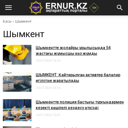
Басы
Шымкент
Шымкент
Шымкентте жолайрық құрылысында 54
жастағы жұмысшы көз жұмды
25.07.2026 14:24
ШЫМКЕНТ: ​Қайтарылған активтер балалар
игілігіне жаратылады
24.07.2026 16:16
​Шымкентте полиция бастығы тұрғындармен
кезекті көшпелі кездесу өткізді
24.07.2026 15:03