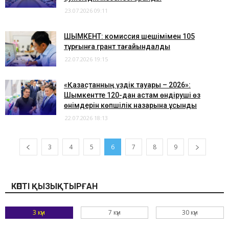
23.07.2026 09:11
ШЫМКЕНТ: комиссия шешімімен 105
тұрғынға грант тағайындалды
22.07.2026 19:15
«Қазақстанның үздік тауары – 2026»:
Шымкентте 120-дан астам өндіруші өз
өнімдерін көпшілік назарына ұсынды
22.07.2026 18:13
3
4
5
6
7
8
9
КӨПТІ ҚЫЗЫҚТЫРҒАН
3 күн
7 күн
30 күн