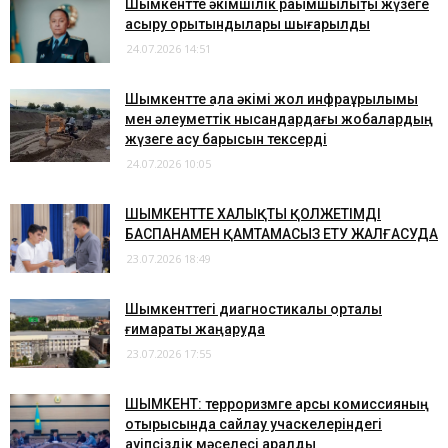
​Шымкентте әкімшілік рақымшылықты жүзеге
асыру қорытындылары шығарылды
24.07.2026 14:51
Шымкентте қала әкімі жол инфрақұрылымы
мен әлеуметтік нысандардағы жобалардың
жүзеге асу барысын тексерді
24.07.2026 10:05
​ШЫМКЕНТТЕ ХАЛЫҚТЫ ҚОЛЖЕТІМДІ
БАСПАНАМЕН ҚАМТАМАСЫЗ ЕТУ ЖАЛҒАСУДА
23.07.2026 18:49
Шымкенттегі диагностикалық орталық
ғимараты жаңаруда
23.07.2026 17:55
ШЫМКЕНТ: терроризмге қарсы комиссияның
отырысында сайлау учаскелеріндегі
қауіпсіздік мәселесі қаралды