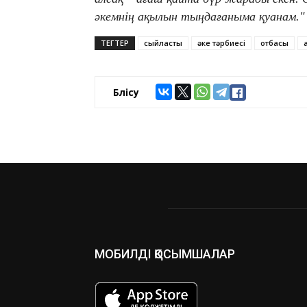
әкемнің ақылын тыңдағаныма қуанам."
ТЕГТЕР
сыйластық
әке тәрбиесі
отбасы
Бөлісу
МОБИЛДІ ҚОСЫМШАЛАР