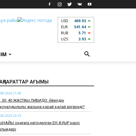
USD
469.93
EUR
541.64
RUB
5.71
UZS
3.93
ЛІМ
АҚПАРАТТАР АҒЫМЫ
.08.2026 21:40
0, 30, 40 ЖАСТАҒЫ ЛИБИДО: Әйелдің
ксуалдылығы жасына қарай қалай өзгереді?
.08.2026 20:35
ЫНАЙЫ оқиғаға негізделген ЕҢ АУЫР кәріс
ильмдері