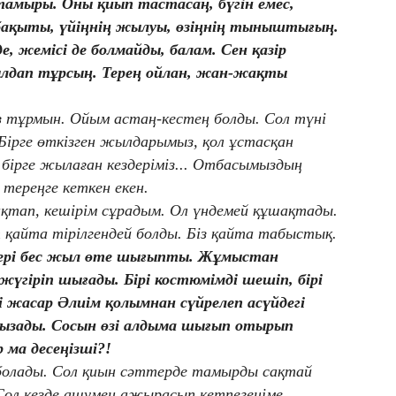
тамыры. Оны қиып тастасаң, бүгін емес,
 бақыты, үйіңнің жылуы, өзіңнің тыныштығың.
, жемісі де болмайды, балам. Сен қазір
ылдап тұрсың. Терең ойлан, жан-жақты
з тұрмын. Ойым астаң-кестең болды. Сол түні
Бірге өткізген жылдарымыз, қол ұстасқан
бірге жылаған кездеріміз... Отбасымыздың
 тереңге кеткен екен.
қтап, кешірім сұрадым. Ол үндемей құшақтады.
т қайта тірілгендей болды. Біз қайта табыстық.
бері бес жыл өте шығыпты. Жұмыстан
жүгіріп шығады. Бірі костюмімді шешіп, бірі
і жасар Әлиім қолымнан сүйрелеп асүйдегі
ызады. Сосын өзі алдыма шығып отырып
 ма десеңізші?!
болады. Сол қиын сәттерде тамырды сақтай
Сол кезде ашумен ажырасып кетпегеніме,