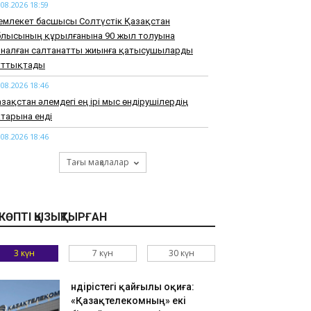
.08.2026 18:59
емлекет басшысы Солтүстік Қазақстан
блысының құрылғанына 90 жыл толуына
рналған салтанатты жиынға қатысушыларды
ұттықтады
.08.2026 18:46
зақстан әлемдегі ең ірі мыс өндірушілердің
тарына енді
.08.2026 18:46
арқұм Нұрай Серікбайдың туыстары
Тағы мақалалар
йыпталушыдан 10 миллиард теңге моральдық
емақы талап етті
.08.2026 18:33
КӨПТІ ҚЫЗЫҚТЫРҒАН
узАРТ» тобының әншісі Кенжебек Жанәбілов
нсақтау бөліміне түсті
3 күн
7 күн
30 күн
.08.2026 18:20
тайдан 2,7 млрд теңгенің тауарын заңсыз
елгендер әшкереленді
Өндірістегі қайғылы оқиға:
«Қазақтелекомның» екі
.08.2026 18:07