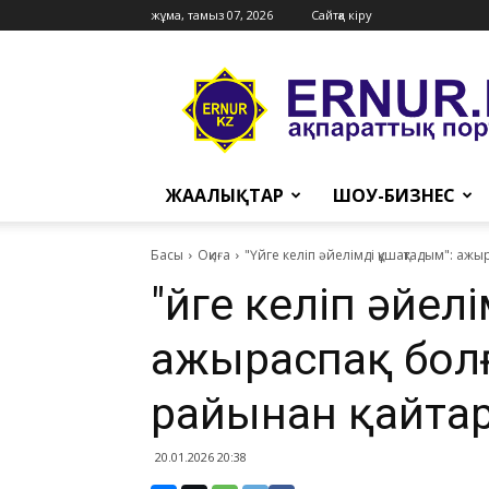
жұма, тамыз 07, 2026
Сайтқа кіру
Ernur
Press
ЖАҢАЛЫҚТАР
ШОУ-БИЗНЕС
Басы
Оқиға
"Үйге келіп әйелімді құшақтадым": аж
"Үйге келіп әйе
ажыраспақ болғ
райынан қайта
20.01.2026 20:38