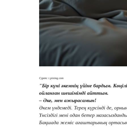
Сурет: i.pinimg.com
"Бір күні әкемнің үйіне бардым. Көңі
ойланған шешімімді айттым.
– Әке, мен ажырасамын!
Әкем үндемеді. Терең күрсінді де, орн
Үнсіздігі мені одан бетер мазасыздан
Бақшада жеміс ағаштарының ортасына 