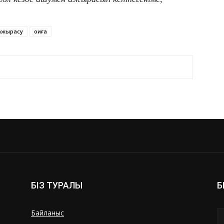
ажырасу
оқиға
БІЗ ТУРАЛЫ
Б
Байланыс