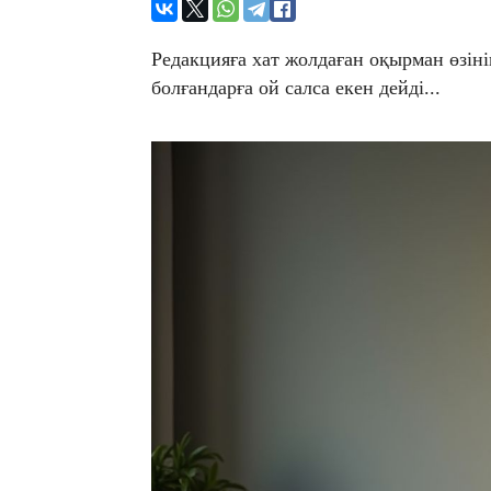
Редакцияға хат жолдаған оқырман өзін
болғандарға ой салса екен дейді...