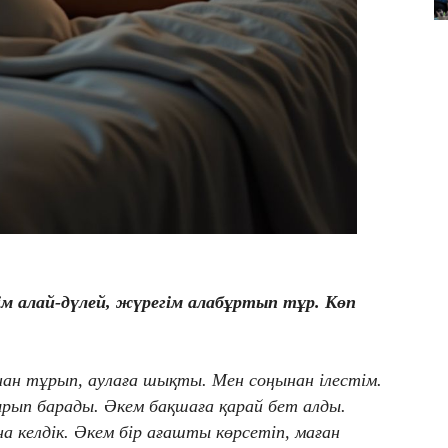
лім алай-дүлей, жүрегім алабұртып тұр. Көп
ынан тұрып, аулаға шықты. Мен соңынан ілестім.
дырып барады. Әкем бақшаға қарай бет алды.
келдік. Әкем бір ағашты көрсетіп, маған