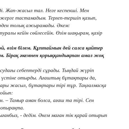
еді. Жап-жасыл тал. Неге кеспекші. Мен
н жерге тастамадым. Терлеп-тершіп қазып,
ден толық ажырамады. Әкем:
уралы кейін сөйлесейік. Өзім шақырам, қазір
ой, өзім білем. Құптаймын дей салса қайтер
. Бірақ әкемнен қорыққандықтан амал жоқ
удағы себептерді сұрады. Тыңдай жүріп
ң үстіне отырды. Ағаштың бұтақтары да,
ры жасыл, бұтақтары тірі тұр. Таңғалмасқа
қойып:
ен. – Тамыр аман болса, ағаш та тірі. Сен
топырақта.
қығанбыз, - дедім. Әкем маған тік қарай отырып