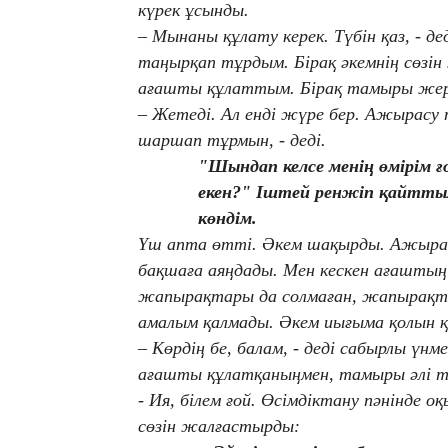
күрек ұсынды.
– Мынаны құлату керек. Түбін қаз, - д
таңырқап тұрдым. Бірақ әкемнің сөзі
ағашты құлаттым. Бірақ тамыры жер
– Жетеді. Ал енді жүре бер. Ажырасу т
шаршап тұрмын, - деді.
"Шындап келсе менің өмірім ғ
екен?" Іштей ренжіп қайттым
көндім.
Үш апта өтті. Әкем шақырды. Ажырас
бақшаға аяңдады. Мен кескен ағашты
жапырақтары да солмаған, жапырақта
амалым қалмады. Әкем иығыма қолын 
– Көрдің бе, балам, - деді сабырлы үнм
ағашты құлатқаныңмен, тамыры әлі 
- Ия, білем ғой. Өсімдіктану пәнінде о
сөзін жалғастырды: