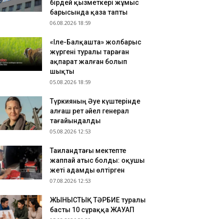
бірдей қызметкері жұмыс
зақстандық ескек есушілер Азия
барысында қаза тапты
мпионатында 4 медаль жеңіп алды
06.08.2026 18:59
.08.2026 17:54
«Іле-Балқашта» жолбарыс
танадан Омбыға әуе рейстері уақытша
жүргені туралы тараған
оқтатылды
ақпарат жалған болып
.08.2026 17:41
шықты
анымал курорттағы қорық қызметкерін
05.08.2026 18:59
лбарыс өлтірді
Түркияның Әуе күштерінде
алғаш рет әйел генерал
тағайындалды
05.08.2026 12:53
Таиландтағы мектепте
жаппай атыс болды: оқушы
жеті адамды өлтірген
07.08.2026 12:53
ЖЫНЫСТЫҚ ТӘРБИЕ туралы
басты 10 сұраққа ЖАУАП