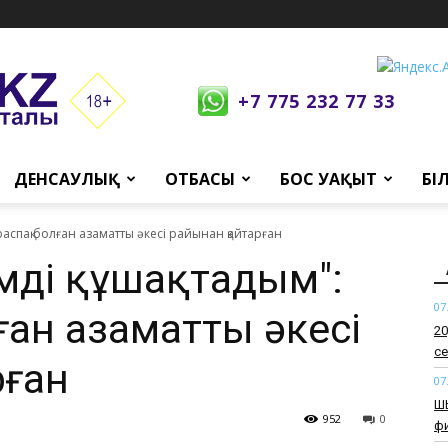
+7 775 232 77 33
ДЕНСАУЛЫҚ
ОТБАСЫ
БОС УАҚЫТ
БІ
ыраспақ болған азаматты әкесі райынан қайтарған
лімді құшақтадым":
07
ан азаматты әкесі
​2
се
рған
07
​Ш
952
0
ф