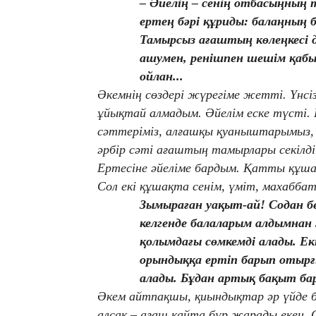
– Әйелің – сенің отбасыңның 
ертең бәрі құриды: балаңның
Тамырсыз ағаштың көлеңкесі де
ашумен, ренішпен шешім қаб
ойлан...
Әкемнің сөздері жүрегіме жетті. Үнсі
ұйықтай алмадым. Әйелім еске түсті. 
сәттеріміз, алғашқы қуаныштарымыз, 
әрбір сәті ағаштың тамырлары секілді
Ертесіне әйеліме бардым. Қатты құша
Сол екі құшақта сенім, үміт, махабба
Зымыраған уақыт-ай! Содан 
келгенде балаларым алдымнан 
қолымдағы сөмкемді алады. Ек
орындыққа ертіп барып отырғ
алады. Бұдан артық бақыт бар
Әкем айтпақшы, қиындықтар әр үйде 
алсақ – ағаш қайта бүр жарады екен. 