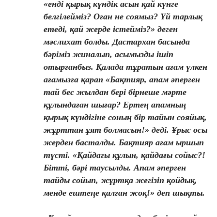
«енді қырық күндік асын қай күнге
белгілейміз? Оған не соямыз? Үй тарлық
етеді, қай жерде істейміз?» деген
мәслихат болды. Дастархан басында
бәріміз жиналып, асымызды ішіп
отырғанбыз. Қалада тұратын ағам үлкен
ағамызға қарап «Бақтияр, апам әперген
тай бес жылдан бері бірнеше мәрте
құлындаған шығар? Ертең апамның
қырық күндігіне соның бір тайын сояйық,
жұрттан ұят болмасын!» деді. Ұрыс осы
жерден басталды. Бақтияр ағам ыршып
түсті. «Қайдағы құлын, қайдағы сойыс?!
Бітті, бәрі таусылды. Апам әперген
тайды сойып, жұртқа жегізіп қойдық,
менде ештеңе қалған жоқ!» деп шықты.