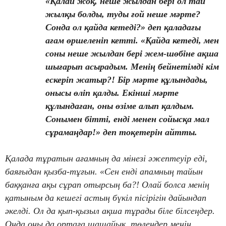
«Қалай жоқ, неше жылдан бері ол тай
жылқы болды, туды ғой неше мәрте?
Сонда ол қайда кетеді?» деп қаладағы
ағам өршеленіп кетті. «Қайда кетеді, мен
соны неше жылдан бері жем-шөбіне ақша
шығарып асырадым. Менің бейнетімді кім
ескеріп жатыр?! Бір мәрте құлындады,
онысы өліп қалды. Екінші мәрте
құлындаған, оны өзіме алып қалдым.
Сонымен бітті, енді менен сойысқа мал
сұрамаңдар!» деп тоқетерін айтты.
Қалада тұратын ағамның да мінезі әжептеуір еді,
баяғыдан қызба-тұғын. «Сен енді апамның тайын
баққанға ақы сұрап отырсың ба?! Олай болса менің
қатыным да кешегі астың бүкіл пісірігін дайындап
әкелді. Ол да қып-қызыл ақша тұрады біле білсеңдер.
Онда оны да ортаға шашайық, төлеңдер менің