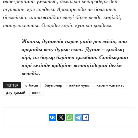
өкпе-ренішті ұмытып, демалып келіңіздер» деп
тұтқаны қоя салдым. Араларында не болғанын
білмеймін, шипажайдан екеуі бірге келді, көңілді,
татуласыпты. Оларды көріп қуанып қалдым.
Жалпы, дүниелік нәрсе үшін ренжісіп, ала
арқанды кесу дұрыс емес. Дүние – қолдың
кірі, ал бауыр бәрінен қымбат. Сондықтан
тірі кезінде қадіріне жетіңіздерші дегім
келеді».
ТЕГТЕР
отбасы
бауырлар
ағайын-туыс
қарым-қатынас
дау-дамай
оқиға