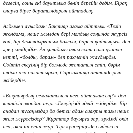
дегесін, соны екі бауырыма бөліп берейін дедім. Бірақ
оларға бірге баратындарын айтпадық.
Алдымен ауылдағы Бақтияр ағама айттым. «Тегін
жолдама, неше жылдан бері малдың соңында жүрсіз
ғой, бір демалдырғаным болсын, барып қайтыңыз» деп
әрең көндірдім. Ал қаладағы ағам ести сала қуанып
кетті, «болды, барам» деп рахметін жаудырды.
Сөйтіп екеуінің бір бөлмеде жататын етіп, бәрін
алдын-ала ойластырып, Сарыағашқа аттандырып
жібердім.
«Бақтиярдың демалатынын неге айтпағансың?» деп
кешкісін звондап тұр. «Екеуіңізді әдейі жібердім. Бір
анадан тусаңыздар да бөтен адам сияқты тағы неше
жыл жүресіздер? Жұрттар бауырға зар, әркімді өкіл
аға, өкіл іні етіп жүр. Тірі күндеріңізде сыйласып,