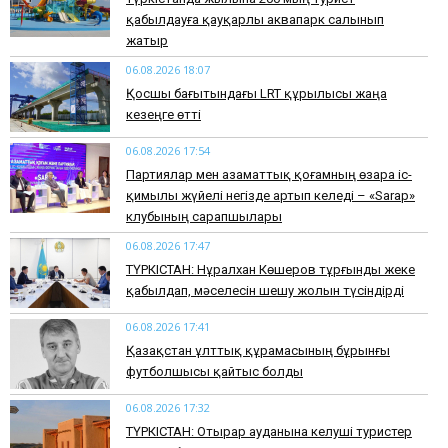
қабылдауға қауқарлы аквапарк салынып
жатыр
06.08.2026 18:07
Қосшы бағытындағы LRT құрылысы жаңа
кезеңге өтті
06.08.2026 17:54
Партиялар мен азаматтық қоғамның өзара іс-
қимылы жүйелі негізде артып келеді – «Sarap»
клубының сарапшылары
06.08.2026 17:47
ТҮРКІСТАН: Нұралхан Көшеров тұрғынды жеке
қабылдап, мәселесін шешу жолын түсіндірді
06.08.2026 17:41
Қазақстан ұлттық құрамасының бұрынғы
футболшысы қайтыс болды
06.08.2026 17:32
ТҮРКІСТАН: Отырар ауданына келуші туристер