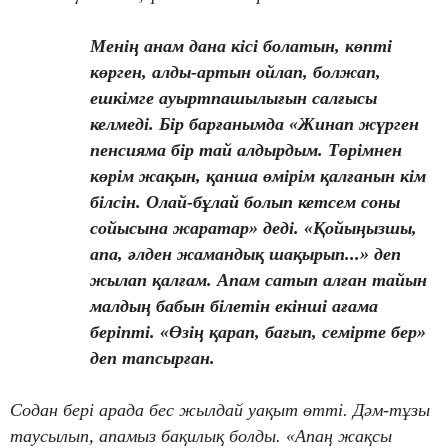
Менің анам дана кісі болатын, көпті
көрген, алды-артын ойлап, болжап,
ешкімге ауыртпашылығын салғысы
келмеді. Бір барғанымда «Жинап жүрген
пенсияма бір тай алдырдым. Төрімнен
көрім жақын, қанша өмірім қалғанын кім
білсін. Олай-бұлай болып кетсем соны
сойысына жаратар» деді. «Қойыңызшы,
апа, әлден жамандық шақырып...» деп
жылап қалғам. Апам сатып алған тайын
малдың бабын білетін екінші ағама
беріпті. «Өзің қарап, бағып, семірте бер»
деп тапсырған.
Содан бері арада бес жылдай уақыт өтті. Дәм-тұзы
таусылып, апамыз бақилық болды. «Апаң жақсы