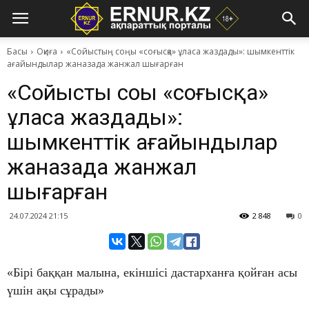
Басы
Оқиға
«Сойыстың соңы «соғысқа» ұласа жаздады»: шымкенттік
ағайындылар жаназада жанжал шығарған
«Сойыстың соңы «соғысқа»
ұласа жаздады»:
шымкенттік ағайындылар
жаназада жанжал
шығарған
24.07.2024 21:15
2 848
0
«Бірі баққан малына, екіншісі дастарханға қойған асы
үшін ақы сұрады»