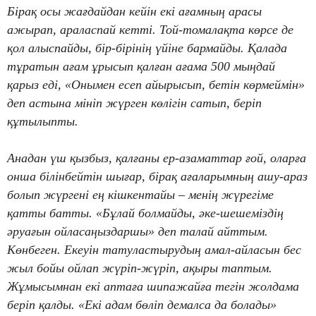
Бірақ осы жағдайдан кейін екі ағамның арасы
ажырап, араласпай кетті. Той-томалақта көрсе де
қол алыспайды, бір-бірінің үйіне бармайды. Қалада
тұратын ағам ұрысып қалған ағама 500 мыңдай
қарыз еді, «Онымен есеп айырысып, бетін көрмеймін»
деп астына мініп жүрген көлігін сатып, беріп
құтылыпты.
Анадан үш қызбыз, қалғаны ер-азаматтар ғой, оларға
онша білінбейтін шығар, бірақ ағаларымның ашу-араз
болып жүргені ең кішкентайы – менің жүрегіме
қатты батты. «Бұлай болмайды, әке-шешеміздің
әруағын ойласаңыздаршы» деп талай айттым.
Көнбеген. Екеуін татуластырудың амал-айласын бес
жыл бойы ойлап жүріп-жүріп, ақыры таптым.
Жұмысымнан екі аптаға шипажайға тегін жолдама
беріп қалды. «Екі адам бөліп демалса да болады»