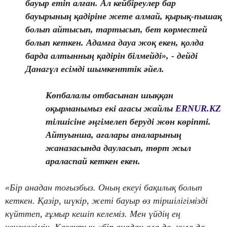
бауыр етіп алған. Ал кейбіреулер бар
бауырының қадіріне жете алмай, қырық-пышақ
болып айтысып, тартысып, бет көрместей
болып кеткен. Адамға дауа жоқ екен, қолда
барда алтынның қадірін білмейді», - дейді
Данагүл есімді шымкенттік әйел.
Көпбалалы отбасынан шыққан
оқырманымыз екі ағасы жайлы
ERNUR.KZ
тілшісіне әңгімелеп беруді жөн көріпті.
Айтуынша, ағалары аналарының
жаназасында дауласып, төрт жыл
араласпай кеткен екен.
«Бір анадан тоғызбыз. Оның екеуі бақилық болып
кеткен. Қазір, шүкір, жеті бауыр өз тіршілігімізді
күйттеп, ғұмыр кешіп келеміз. Мен үйдің ең