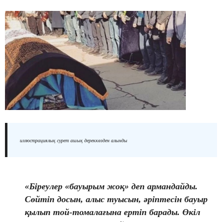
иллюстрациялық сурет ашық дереккөзден алынды
«Біреулер «бауырым жоқ» деп армандайды.
Сөйтіп досын, алыс туысын, әріптесін бауыр
қылып той-томалағына ертіп барады. Өкіл