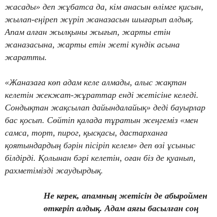
жасады» деп жұбатса да, кім анасын өлімге қисын,
жылап-еңіреп жүріп жаназасын шығарып алдық.
Апам алған жылқыны жығып, жарты етін
жаназасына, жарты етін жеті күндік асына
жаратты.
«Жаназаға көп адам келе алмады, алыс жақтан
келетін жекжат-жұраттар енді жетісіне келеді.
Сондықтан жақсылап дайындалайық» деді бауырлар
бас қосып. Сөйтіп қалада тұратын жеңгеміз «мен
самса, торт, пирог, қысқасы, дастарханға
қоятындардың бәрін пісіріп келем» деп өзі ұсыныс
білдірді. Қолынан бәрі келетін, оған біз де қуанып,
рахметімізді жаудырдық.
Не керек, апамның жетісін де абыроймен
өткеріп алдық. Адам аяғы басылған соң