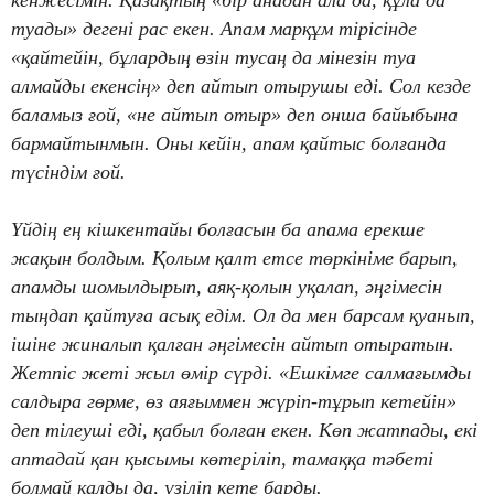
кенжесімін. Қазақтың «бір анадан ала да, құла да
туады» дегені рас екен. Апам марқұм тірісінде
«қайтейін, бұлардың өзін тусаң да мінезін туа
алмайды екенсің» деп айтып отырушы еді. Сол кезде
баламыз ғой, «не айтып отыр» деп онша байыбына
бармайтынмын. Оны кейін, апам қайтыс болғанда
түсіндім ғой.
Үйдің ең кішкентайы болғасын ба апама ерекше
жақын болдым. Қолым қалт етсе төркініме барып,
апамды шомылдырып, аяқ-қолын уқалап, әңгімесін
тыңдап қайтуға асық едім. Ол да мен барсам қуанып,
ішіне жиналып қалған әңгімесін айтып отыратын.
Жетпіс жеті жыл өмір сүрді. «Ешкімге салмағымды
салдыра гөрме, өз аяғыммен жүріп-тұрып кетейін»
деп тілеуші еді, қабыл болған екен. Көп жатпады, екі
аптадай қан қысымы көтеріліп, тамаққа тәбеті
болмай қалды да, үзіліп кете барды.