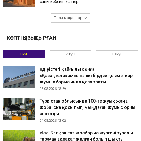
саны көбейіп жатыр
Тағы мақалалар
КӨПТІ ҚЫЗЫҚТЫРҒАН
3 күн
7 күн
30 күн
Өндірістегі қайғылы оқиға:
«Қазақтелекомның» екі бірдей қызметкері
жұмыс барысында қаза тапты
06.08.2026 18:59
Түркістан облысында 100-ге жуық жаңа
жоба іске қосылып, мыңдаған жұмыс орны
ашылды
04.08.2026 13:02
«Іле-Балқашта» жолбарыс жүргені туралы
тараған ақпарат жалған болып шықты