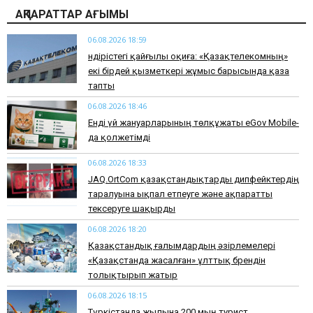
АҚПАРАТТАР АҒЫМЫ
06.08.2026 18:59
Өндірістегі қайғылы оқиға: «Қазақтелекомның»
екі бірдей қызметкері жұмыс барысында қаза
тапты
06.08.2026 18:46
Енді үй жануарларының төлқұжаты eGov Mobile-
да қолжетімді
06.08.2026 18:33
JAQ.OrtCom қазақстандықтарды дипфейктердің
таралуына ықпал етпеуге және ақпаратты
тексеруге шақырды
06.08.2026 18:20
Қазақстандық ғалымдардың әзірлемелері
«Қазақстанда жасалған» ұлттық брендін
толықтырып жатыр
06.08.2026 18:15
Түркістанда жылына 200 мың турист