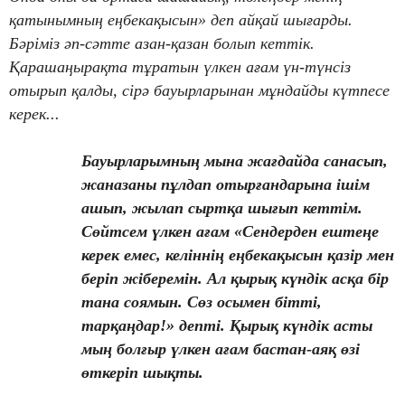
қатынымның еңбекақысын» деп айқай шығарды.
Бәріміз әп-сәтте азан-қазан болып кеттік.
Қарашаңырақта тұратын үлкен ағам үн-түнсіз
отырып қалды, сірә бауырларынан мұндайды күтпесе
керек...
Бауырларымның мына жағдайда санасып,
жаназаны пұлдап отырғандарына ішім
ашып, жылап сыртқа шығып кеттім.
Сөйтсем үлкен ағам «Сендерден ештеңе
керек емес, келіннің еңбекақысын қазір мен
беріп жіберемін. Ал қырық күндік асқа бір
тана соямын. Сөз осымен бітті,
тарқаңдар!» депті. Қырық күндік асты
мың болғыр үлкен ағам бастан-аяқ өзі
өткеріп шықты.