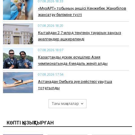
07.08.2026 18:33
«МузАРТ» тобының әншісі Кенжебек Жанәбілов
жансақтау бөліміне түсті
07.08.2026 18:20
Қытайдан 2,7 млрд теңгенің тауарын заңсыз
әкелгендер әшкереленді
07.08.2026 18:07
Қазақстандық ескек есушілер Азия
чемпионатында 4 медаль жеңіп алды
07.08.2026 17:54
Астанадан Омбыға әуе рейстері уақытша
тоқтатылды
Тағы мақалалар
КӨПТІ ҚЫЗЫҚТЫРҒАН