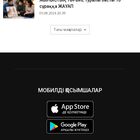
ЖЫНЫСТЫҚ ТӘРБИЕ туралы басты 10
сұраққа ЖАУАП
05.08.2026 20:39
Тағы мақалалар
МОБИЛДІ ҚОСЫМШАЛАР