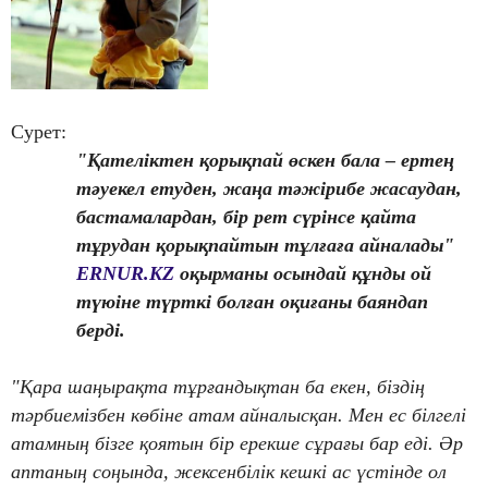
Сурет:
"Қателіктен қорықпай өскен бала – ертең
тәуекел етуден, жаңа тәжірибе жасаудан,
бастамалардан, бір рет сүрінсе қайта
тұрудан қорықпайтын тұлғаға айналады"
ERNUR.KZ
оқырманы осындай құнды ой
түюіне түрткі болған оқиғаны баяндап
берді.
"Қара шаңырақта тұрғандықтан ба екен, біздің
тәрбиемізбен көбіне атам айналысқан. Мен ес білгелі
атамның бізге қоятын бір ерекше сұрағы бар еді. Әр
аптаның соңында, жексенбілік кешкі ас үстінде ол