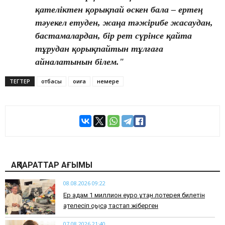
қателіктен қорықпай өскен бала – ертең
тәуекел етуден, жаңа тәжірибе жасаудан,
бастамалардан, бір рет сүрінсе қайта
тұрудан қорықпайтын тұлғаға
айналатынын білем."
ТЕГТЕР
отбасы
оқиға
немере
АҚПАРАТТАР АҒЫМЫ
08.08.2026 09:22
Ер адам 1 миллион еуро ұтқан лотерея билетін
қателесіп қоқысқа тастап жіберген
07.08.2026 21:40