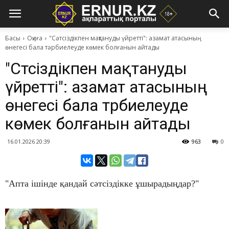
Басы
Оқиға
"Сәтсіздікпен мақтануды үйретті": азамат атасының
өнегесі бала тәрбиелеуде көмек болғанын айтады
"Сәтсіздікпен мақтануды
үйретті": азамат атасының
өнегесі бала тәрбиелеуде
көмек болғанын айтады
16.01.2026 20:39
963
0
"Апта ішінде қандай сәтсіздікке ұшырадыңдар?"