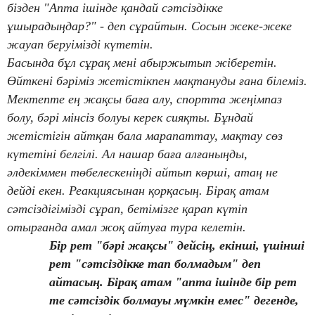
бізден "Апта ішінде қандай сәтсіздікке
ұшырадыңдар?" - деп сұрайтын. Сосын жеке-жеке
жауап беруімізді күтетін.
Басында бұл сұрақ мені абыржытып жіберетін.
Өйткені бәріміз жетістікпен мақтануды ғана білеміз.
Мектепте ең жақсы баға алу, спортта жеңімпаз
болу, бәрі мінсіз болуы керек сияқты. Бұндай
жетістігін айтқан бала марапаттау, мақтау сөз
күтетіні белгілі. Ал нашар баға алғаныңды,
әлдекіммен төбелескеніңді айтып көрші, атаң не
дейді екен. Реакциясынан қорқасың. Бірақ атам
сәтсіздігімізді сұрап, бетімізге қарап күтіп
отырғанда амал жоқ айтуға тура келетін.
Бір рет "бәрі жақсы" дейсің, екінші, үшінші
рет "сәтсіздікке тап болмадым" деп
айтасың. Бірақ атам "апта ішінде бір рет
те сәтсіздік болмауы мүмкін емес" дегенде,