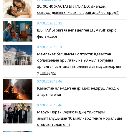
​20, 30, 40 ЖАСТАҒЫ ЛИБИДО: Әйелдің
сексуалдылығы жасына қарай қалай өзгереді?
07.08.2026 20:35
​ШЫНАЙЫ оқиғаға негізделген ЕҢ АУЫР кәріс
фильмдері
07.08.2026 18:59
Мемлекет басшысы Солтүстік Қазақстан
облысының құрылғанына 90 жыл толуына
арналған салтанатты жиынға қатысушыларды
құттықтады
07.08.2026 18:46
Қазақстан әлемдегі ең ірі мыс өндірушілердің
қатарына енді
07.08.2026 18:46
Марқұм Нұрай Серікбайдың туыстары
айыпталушыдан 10 миллиард теңге моральдық
өтемақы талап етті