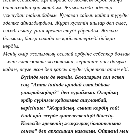
бастамадан қорықпадым. Жұмысымда идеялар
ұсынудан тайынбадым. Құлаған сайын қайта тұруды
әдетке айналдырдым. Жұрт күлетін шығар деп емес,
өзімді сынау үшін әрекет етуді үйрендім. Жолым
болмаса, басқа салада өз қабілеттерімді байқап
көрдім.
Менің өмір жолымның осылай өрбуіне себепкер болған
– мені сәтсіздікте жазаламай, керісінше оны дамуға
қадам, өсуге жол деп қарсы алуды үйреткен атам еді.
Бүгінде мен де әкемін. Балаларым сәл өскен
соң "Апта ішінде қандай сәтсіздікке
ұшырадыңдар?" деп сұраймын. Олардың
әрбір сүрінген қадамына ашуланбай,
керісінше: “Жарайсың, сынап көрдің ғой!
Енді қай жерде қателескеніңді білесің.
Келесіде әрекетің жақсырақ болатынына
сенем” деп арқасынан қағамын. Өйткені мен