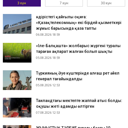
3 күн
7 күн
30 күн
Өндірістегі қайғылы оқиға:
«Қазақтелекомның» екі бірдей қызметкері
жұмыс барысында қаза тапты
06.08.2026 18:59
«Іле-Балқашта» жолбарыс жүргені туралы
тараған ақпарат жалған болып шықты
05.08.2026 18:59
Түркияның Әуе күштерінде алғаш рет әйел
генерал тағайындалды
05.08.2026 12:53
Таиландтағы мектепте жаппай атыс болды:
оқушы жеті адамды өлтірген
07.08.2026 12:53