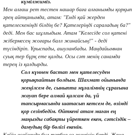
күмілжиміз.
Мен алғаш рет тестен нашар баға алғанымды қорқып
әрең айтқанымда, атам: "Енді қай жерден
қателескеніңді білдің бе? Қателеріңді сараладың ба?"
деді. Мен бас шұлғыдым. Атам "Келесіде сол қатені
жібермесең жоғары балл жинайсың!" - деді
түсіндіріп. Ұрыспады, ашуланбады. Маңдайымнан
суық тер бұрқ ете қалды. Осы сәт менің санамда
терең із қалдырды.
Сол күннен бастап мен қателесуден
қорықпайтын болдым. Шахмат ойынында
жеңілсем де, сыныпта мұғалімнің сұрағына
жауап бере алмай қалсам да, үй
тапсырмасында шатасып кетсем де, өзімді
қор сезінбедім. Өйткені атам маған ең
маңызды сабақты үйреткен екен, сәтсіздік –
дамудың бір бөлігі екенін.
Кейін есейгенде бұл тәрбие өз жемісін берді. Жаңа