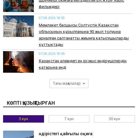
​ШЫНАЙЫ оқиғаға негізделген ЕҢ АУЫР кәріс
фильмдері
07.08.2026 18:59
Мемлекет басшысы Солтүстік Қазақстан
облысының құрылғанына 90 жыл толуына
арналған салтанатты жиынға қатысушыларды
құттықтады
07.08.2026 18:46
Қазақстан әлемдегі ең ірі мыс өндірушілердің
қатарына енді
Тағы мақалалар
КӨПТІ ҚЫЗЫҚТЫРҒАН
3 күн
7 күн
30 күн
Өндірістегі қайғылы оқиға: