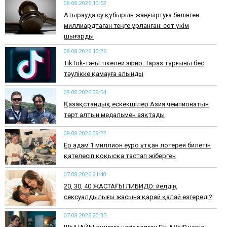
08.08.2026 10:52
Атырауда су құбырын жаңғыртуға бөлінген
миллиардтаған теңге ұрланған: сот үкім
шығарды
08.08.2026 10:26
TikTok-тағы тікелей эфир: Тараз тұрғыны бес
тәулікке қамауға алынды
08.08.2026 09:54
Қазақстандық ескекшілер Азия чемпионатын
төрт алтын медальмен аяқтады
08.08.2026 09:22
Ер адам 1 миллион еуро ұтқан лотерея билетін
қателесіп қоқысқа тастап жіберген
07.08.2026 21:40
​20, 30, 40 ЖАСТАҒЫ ЛИБИДО: Әйелдің
сексуалдылығы жасына қарай қалай өзгереді?
07.08.2026 20:35