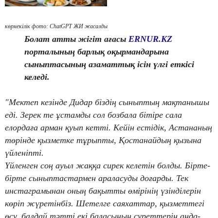
көрнекілік фото: ChatGPT ЖИ жасалды
Болат атты жігіт ағасы
ERNUR.KZ
порталының барлық оқырмандарына
сыныптасының азаматтық ісін үлгі еткісі
келеді.
"Мектеп кезінде Дидар біздің сыныптың мақтанышы
еді. Зерек те ұстамды сол бозбала бітіре сала
елордаға арман қуып кетті. Кейін естідік, Астананың
төрінде қызметке тұрыпты, Қостанайдың қызына
үйленіпті.
Үйленген соң ауыл жаққа сирек келетін болды. Бірте-
бірте сыныптастармен араласуды доғарды. Тек
инстаграмынан оның бақытты өмірінің үзінділерін
көріп жүретінбіз. Шетелге саяхаттар, қызметтегі
өсу, балдай тәтті екі баласының суреттерін анда-