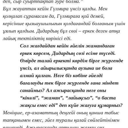
деп, сыр суыртпақтап әуре болма.”
Бұл жауаптан кейін Гүлмира үнсіз қалды. Мен
қолқалап сұрамасам да, Гүлмираға қой демей,
керісінше қызығушылығын қолдағандай болғаным үшін
ұялып қалдым. Дидардың бұл сөзі – еркек деген атқа
лайық тектіліктің көрінісі еді.
Сол жағдайдан кейін әйелін жамандаған
еркек көрсем, Дидардың сөзі есіме түседі.
Өмірде талай еркекті көрдім бірге жүргенде
үнсіз, ал айырылысқанда аузына ие бола
алмай қалған. Неге біз көбіне әйелді
бағалауды тек бірге жүргенде ғана міндет
санаймыз? Ал ажырасқанда неге оны
“кінәлі”, “жаман”, “лайықсыз”, “о баста
жақсы емес еді” деп күйе жағуға құмармыз?
Меніңше, ер-азаматтың деңгейі оның қанша табыс
тапқанымен емес, әйел туралы қалай сөйлейтінімен
өлшенеді. Ажырасқанда артынан жаман сөз