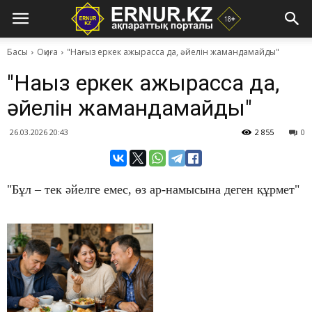
Басы
Оқиға
"Нағыз еркек ажырасса да, әйелін жамандамайды"
"Нағыз еркек ажырасса да,
әйелін жамандамайды"
26.03.2026 20:43
2 855
0
"Бұл – тек әйелге емес, өз ар-намысына деген құрмет"