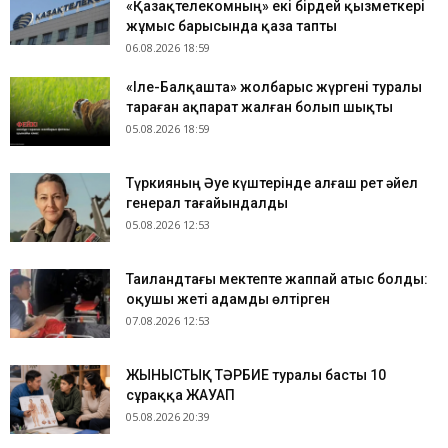
«Қазақтелекомның» екі бірдей қызметкері
жұмыс барысында қаза тапты
06.08.2026 18:59
«Іле-Балқашта» жолбарыс жүргені туралы
тараған ақпарат жалған болып шықты
05.08.2026 18:59
Түркияның Әуе күштерінде алғаш рет әйел
генерал тағайындалды
05.08.2026 12:53
Таиландтағы мектепте жаппай атыс болды:
оқушы жеті адамды өлтірген
07.08.2026 12:53
ЖЫНЫСТЫҚ ТӘРБИЕ туралы басты 10
сұраққа ЖАУАП
05.08.2026 20:39