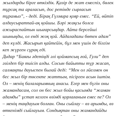
жылдарды бірге өткіздік. Қазір де жат емеспіз, бөлек
тұрсақ та араласып, дос ретінде сырласып
тұрамыз”, - деді. Бірақ Гүлмира қояр емес. “Ей, өйтіп
алдаусыратпай-ақ қойшы. Бәрі жақсы болса
ажыраспайтын шығарсыңдар. Айта берсейші
шыныңды, ол енді жоқ қой. Айдаладағы бөтен адам”
деп күлді. Жасырып қайтейін, бұл мен үшін де білгім
кеп жүрген сұрақ еді.
Дидар “Баяғы әдетіңді әлі қоймапсың ғой, Гули” деп
әзілдеп бір тиісіп алды. Сосын байыпты түр жасап,
салмақты дауыспен былай деді: “Мен ол әйелмен он
бес жыл бір төсекте жаттым, пісірген асын іштім.
Ол – менің балаларымның анасы. Егер мен бүгін оны
жамандасам, сол он бес жыл бойы қасымда “жаман
адамды” ұстап келген өзімді қорлағаным емес пе? Ол
– менің таңдауым болған. Оны сыйлау – өз арымды, өз
өткенімді сыйлауым. Сондықтан оны жамандайды