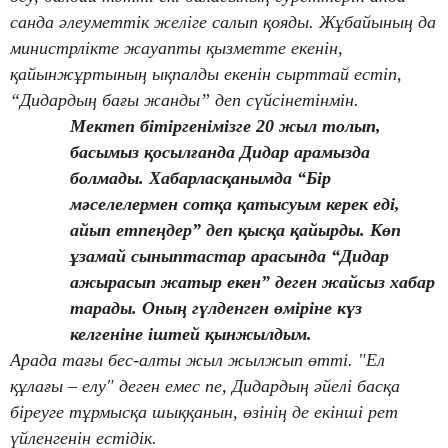
санда әлеуметтік желіге салып қояды. Жұбайының да
министрлікте жауапты қызметте екенін,
қайынжұртының ықпалды екенін сырттай естіп,
“Дидардың бағы жанды” деп сүйсінетінмін.
Мектеп бітіргенімізге 20 жыл толып,
басымыз қосылғанда Дидар арамызда
болмады. Хабарласқанымда “Бір
мәселелермен сотқа қатысуым керек еді,
айып етпеңдер” деп қысқа қайырды. Көп
ұзамай сыныптастар арасында “Дидар
ажырасып жатыр екен” деген жайсыз хабар
тарады. Оның гүлденген өміріне күз
келгеніне іштей қынжылдым.
Арада тағы бес-алты жыл жылжып өтті. "Ел
құлағы – елу" деген емес пе, Дидардың әйелі басқа
біреуге тұрмысқа шыққанын, өзінің де екінші рет
үйленгенін естідік.