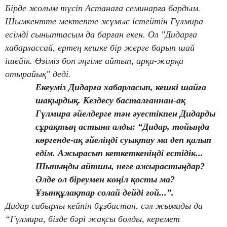
Бірде жолым түсіп Астанаға семинарға бардым.
Шымкентте мектепте жұмыс істейтін Гүлмира
есімді сыныптасым да барған екен. Ол "Дидарға
хабарлассай, ертең кешке бір жерге барып шай
ішейік. Өзіміз боп әңгіме айтып, арқа-жарқа
отырайық" деді.
Екеуміз Дидарға хабарласып, кешкі шайға
шақырдық. Кездесу басталғаннан-ақ
Гүлмира әйелдерге тән әуестікпен Дидарды
сұрақтың астына алды: “Дидар, тойыңда
көргенде-ақ әйеліңді суықтау ма деп қалып
едім. Ажырасып кеткеткеніңді естідік...
Шыныңды айтшы, неге ажырастыңдар?
Әлде ол біреумен көңіл қосты ма?
Ұзынқұлақтар солай дейді ғой...”.
Дидар сабырлы кейпін бұзбастан, сәл жымиды да
“Гүлмира, бізде бәрі жақсы болды, керемет