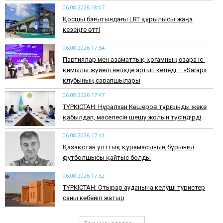
06.08.2026 18:07
Қосшы бағытындағы LRT құрылысы жаңа
кезеңге өтті
06.08.2026 17:54
Партиялар мен азаматтық қоғамның өзара іс-
қимылы жүйелі негізде артып келеді – «Sarap»
клубының сарапшылары
06.08.2026 17:47
ТҮРКІСТАН: Нұралхан Көшеров тұрғынды жеке
қабылдап, мәселесін шешу жолын түсіндірді
06.08.2026 17:41
Қазақстан ұлттық құрамасының бұрынғы
футболшысы қайтыс болды
06.08.2026 17:32
ТҮРКІСТАН: Отырар ауданына келуші туристер
саны көбейіп жатыр