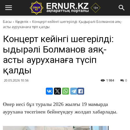
Басы
Күнделік
Концерт кейінгі шегерілді: Қыдырәлі Болманов аяқ-
асты ауруханаға түсіп қалды
Концерт кейінгі шегерілді:
Қыдырәлі Болманов аяқ-
асты ауруханаға түсіп
қалды
20.05.2026 10:56
1 984
0
Өнер иесі бұл туралы 2026 жылғы 19 мамырда
аурухана төсегінен бейнеүндеу жолдап хабарлады.