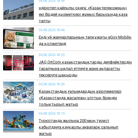
06.08.2026 18:59
Өндірістегі қайғылы оқиға: «Қазақтелекомның»
екі бірдей қызметкері жұмыс барысында қаза
тапты
06.08.2026 18:46
Енді үй жануарларының төлқұжаты eGov Mobile-
да қолжетімді
06.08.2026 18:33
JAQ.OrtCom қазақстандықтарды дипфейктердің
таралуына ықпал етпеуге және ақпаратты
тексеруге шақырды
06.08.2026 18:20
Қазақстандық ғалымдардың әзірлемелері
«Қазақстанда жасалған» ұлттық брендін
толықтырып жатыр
06.08.2026 18:15
Түркістанда жылына 200 мың турист
қабылдауға қауқарлы аквапарк салынып
жатыр