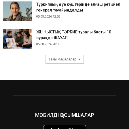
Түркияның Әуе күштерінде алғаш рет әйел
генерал тағайындалды
05.08.2026 12:53
ЖЫНЫСТЫҚ ТӘРБИЕ туралы басты 10
сұраққа ЖАУАП
05.08.2026 20:39
Тағы мақалалар
МОБИЛДІ ҚОСЫМШАЛАР