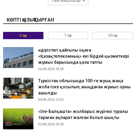
Тағы мақалалар
КӨПТІ ҚЫЗЫҚТЫРҒАН
3 күн
7 күн
30 күн
Өндірістегі қайғылы оқиға:
«Қазақтелекомның» екі бірдей қызметкері
жұмыс барысында қаза тапты
06.08.2026 18:59
Түркістан облысында 100-ге жуық жаңа
жоба іске қосылып, мыңдаған жұмыс орны
ашылды
04.08.2026 13:02
«Іле-Балқашта» жолбарыс жүргені туралы
тараған ақпарат жалған болып шықты
05.08.2026 18:59