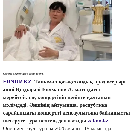
Сурет: бейнежазба скриншоты
ERNUR.KZ.
Танымал қазақстандық продюсер әрі
әнші Қыдырәлі Болманов Алматыдағы
мерейтойлық концертінің кейінге қалғанын
мәлімдеді. Әншінің айтуынша, республика
сарайындағы концертті денсаулығына байланысты
шегеруге тура келген, деп жазады
zakon.kz.
Өнер иесі бұл туралы 2026 жылғы 19 мамырда