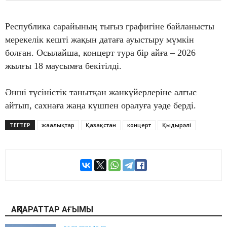
Республика сарайының тығыз графигіне байланысты
мерекелік кешті жақын датаға ауыстыру мүмкін
болған. Осылайша, концерт тура бір айға – 2026
жылғы 18 маусымға бекітілді.
Әнші түсіністік танытқан жанкүйерлеріне алғыс
айтып, сахнаға жаңа күшпен оралуға уәде берді.
ТЕГТЕР
жаңалықтар
Қазақстан
концерт
Қыдырәлі
АҚПАРАТТАР АҒЫМЫ