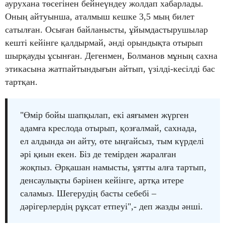
аурухана төсегінен бейнеүндеу жолдап хабарлады.
Оның айтуынша, аталмыш кешке 3,5 мың билет
сатылған. Осыған байланысты, ұйымдастырушылар
кешті кейінге қалдырмай, әнді орындықта отырып
шырқауды ұсынған. Дегенмен, Болманов мұның сахна
этикасына жатпайтындығын айтып, үзілді-кесілді бас
тартқан.
"Өмір бойы шапқылап, екі аяғымен жүрген
адамға креслода отырып, қозғалмай, сахнада,
ел алдында ән айту, өте ыңғайсыз, тым күрделі
әрі қиын екен. Біз де темірден жаралған
жоқпыз. Әрқашан намысты, ұятты алға тартып,
денсаулықты бәрінен кейінге, артқа итере
саламыз. Шегерудің басты себебі –
дәрігерлердің рұқсат етпеуі",- деп жазды әнші.