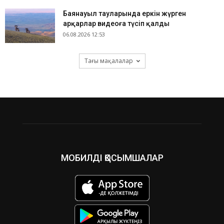
Баянауыл тауларында еркін жүрген
арқарлар видеоға түсіп қалды
06.08.2026 12:53
Тағы мақалалар
МОБИЛДІ ҚОСЫМШАЛАР