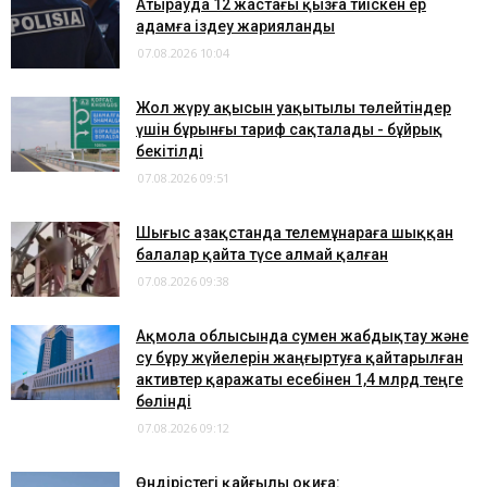
Атырауда 12 жастағы қызға тиіскен ер
адамға іздеу жарияланды
07.08.2026 10:04
Жол жүру ақысын уақытылы төлейтіндер
үшін бұрынғы тариф сақталады - бұйрық
бекітілді
07.08.2026 09:51
Шығыс Қазақстанда телемұнараға шыққан
балалар қайта түсе алмай қалған
07.08.2026 09:38
Ақмола облысында сумен жабдықтау және
су бұру жүйелерін жаңғыртуға қайтарылған
активтер қаражаты есебінен 1,4 млрд теңге
бөлінді
07.08.2026 09:12
Өндірістегі қайғылы оқиға: