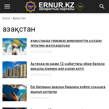
Басы
Қазақстан
Қазақстан
Қазақстанда туризмді мемлекеттік қолдау
тетіктері жетілдірілуде
07.08.2026 10:43
Ақтауда ер адам 12-қабаттағы үйіне балкон
арқылы кіремін деп құлап кетті
07.08.2026 10:30
Екі баланың анасын бұрынғы күйеуі соққыға
жығып өлтірген
07.08.2026 10:17