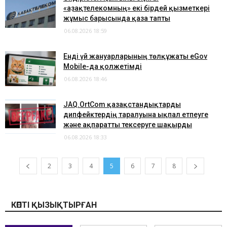
«Қазақтелекомның» екі бірдей қызметкері
жұмыс барысында қаза тапты
06.08.2026 18:59
Енді үй жануарларының төлқұжаты eGov
Mobile-да қолжетімді
06.08.2026 18:46
JAQ.OrtCom қазақстандықтарды
дипфейктердің таралуына ықпал етпеуге
және ақпаратты тексеруге шақырды
06.08.2026 18:33
2
3
4
5
6
7
8
КӨПТІ ҚЫЗЫҚТЫРҒАН