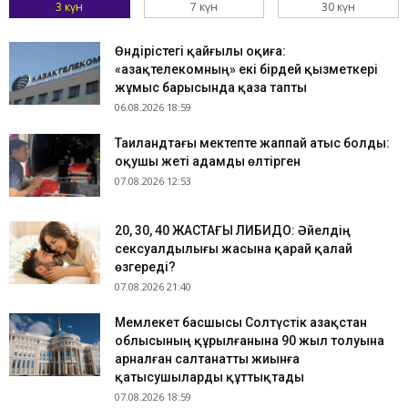
3 күн
7 күн
30 күн
Өндірістегі қайғылы оқиға:
«Қазақтелекомның» екі бірдей қызметкері
жұмыс барысында қаза тапты
06.08.2026 18:59
Таиландтағы мектепте жаппай атыс болды:
оқушы жеті адамды өлтірген
07.08.2026 12:53
​20, 30, 40 ЖАСТАҒЫ ЛИБИДО: Әйелдің
сексуалдылығы жасына қарай қалай
өзгереді?
07.08.2026 21:40
Мемлекет басшысы Солтүстік Қазақстан
облысының құрылғанына 90 жыл толуына
арналған салтанатты жиынға
қатысушыларды құттықтады
07.08.2026 18:59