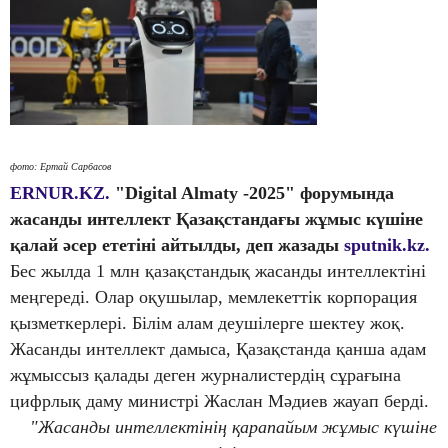
фото: Ертай Сарбасов
ERNUR.KZ.
"Digital Almaty -2025" форумында
жасанды интеллект Қазақстандағы жұмыс күшіне
қалай әсер ететіні айтылды, деп жазады
sputnik.kz.
Бес жылда 1 млн қазақстандық жасанды интеллектіні
меңгереді. Олар оқушылар, мемлекеттік корпорация
қызметкерлері. Білім алам деушілерге шектеу жоқ.
Жасанды интеллект дамыса, Қазақстанда қанша адам
жұмыссыз қалады деген журналистердің сұрағына
цифрлық даму министрі Жаслан Мәдиев жауап берді.
"Жасанды интеллектінің қарапайым жұмыс күшіне