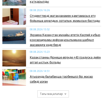
құтқарылды
08.08.2026 16:26
Студенттерді жатақханамен қамтамасыз ету
бойынша ахуалдық орталық жұмысын бастады
08.08.2026 15:52
Украина Қазақстан мұнайы өтетін Каспий құбыр
консарциуымы инфрақұрылымына шабуыл
жасамауға уәде берді
08.08.2026 15:23
Қазақстанның бірнеше өңірінде +43 градусқа дейін
аптап ыстық болады
08.08.2026 14:51
Атырауда балабақша тәрбиешісі бір жасар
сәбиді ұрған
Тағы мақалалар