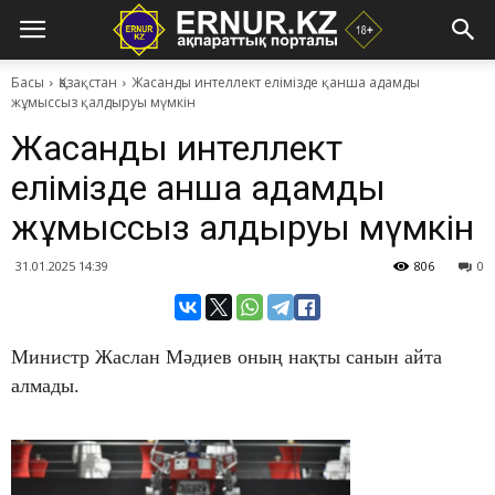
Басы
Қазақстан
Жасанды интеллект елімізде қанша адамды
жұмыссыз қалдыруы мүмкін
Жасанды интеллект
елімізде қанша адамды
жұмыссыз қалдыруы мүмкін
31.01.2025 14:39
806
0
Министр Жаслан Мәдиев оның нақты санын айта
алмады.