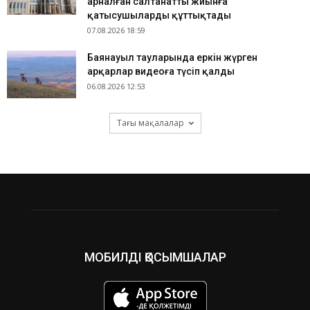
арналған салтанатты жиынға
қатысушыларды құттықтады
07.08.2026 18:59
Баянауыл тауларында еркін жүрген
арқарлар видеоға түсіп қалды
06.08.2026 12:53
Тағы мақалалар
МОБИЛДІ ҚОСЫМШАЛАР