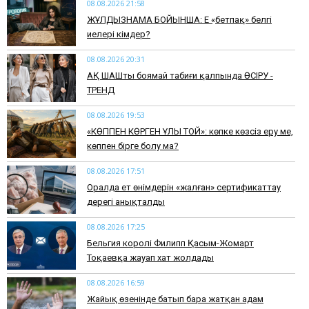
08.08.2026 21:58
ЖҰЛДЫЗНАМА БОЙЫНША: Ең «бетпақ» белгі
иелері кімдер?
08.08.2026 20:31
АҚ ШАШты боямай табиғи қалпында ӨСІРУ -
ТРЕНД
08.08.2026 19:53
​«КӨППЕН КӨРГЕН ҰЛЫ ТОЙ»: көпке көзсіз еру ме,
көппен бірге болу ма?
08.08.2026 17:51
Оралда ет өнімдерін «жалған» сертификаттау
дерегі анықталды
08.08.2026 17:25
Бельгия королі Филипп Қасым-Жомарт
Тоқаевқа жауап хат жолдады
08.08.2026 16:59
Жайық өзенінде батып бара жатқан адам