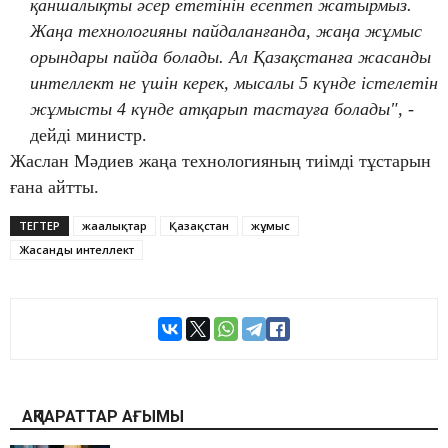
қаншалықты әсер ететінін есептеп жатырмыз.
Жаңа технологияны пайдаланғанда, жаңа жұмыс
орындары пайда болады. Ал Қазақстанға жасанды
интеллект не үшін керек, мысалы 5 күнде істелетін
жұмысты 4 күнде атқарып тастауға болады", -
дейді министр.
Жаслан Мәдиев жаңа технологияның тиімді тұстарын
ғана айтты.
ТЕГТЕР
жаңалықтар
Қазақстан
жұмыс
Жасанды интеллект
АҚПАРАТТАР АҒЫМЫ