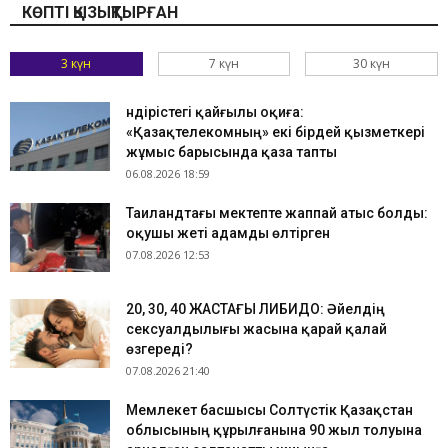
КӨПТІ ҚЫЗЫҚТЫРҒАН
3 күн
7 күн
30 күн
Өндірістегі қайғылы оқиға:
«Қазақтелекомның» екі бірдей қызметкері
жұмыс барысында қаза тапты
06.08.2026 18:59
Таиландтағы мектепте жаппай атыс болды:
оқушы жеті адамды өлтірген
07.08.2026 12:53
​20, 30, 40 ЖАСТАҒЫ ЛИБИДО: Әйелдің
сексуалдылығы жасына қарай қалай
өзгереді?
07.08.2026 21:40
Мемлекет басшысы Солтүстік Қазақстан
облысының құрылғанына 90 жыл толуына