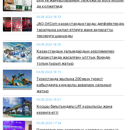
Енді үй жануарларының төлқұжаты eGov Mobile-
да қолжетімді
06.08.2026 18:33
JAQ.OrtCom қазақстандықтарды дипфейктердің
таралуына ықпал етпеуге және ақпаратты
тексеруге шақырды
06.08.2026 18:20
Қазақстандық ғалымдардың әзірлемелері
«Қазақстанда жасалған» ұлттық брендін
толықтырып жатыр
06.08.2026 18:15
Түркістанда жылына 200 мың турист
қабылдауға қауқарлы аквапарк салынып
жатыр
06.08.2026 18:07
Қосшы бағытындағы LRT құрылысы жаңа
кезеңге өтті
06.08.2026 17:54
Партиялар мен азаматтық қоғамның өзара іс-