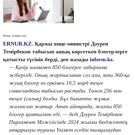
Фото: freepik.com
ERNUR.KZ.
Қаржы вице-министрі Дәурен
Темірбеков табысын ашық көрсеткен блогерлерге
қатысты түсінік берді, деп жазады
inform.kz.
— Қазір шамамен 850 блогерге хабарлама
жіберілді. Оның жартысынан сәл азы, яғни 360-қа
жуық блогер өз еркімен 10,5 млрд теңге
сомасындағы табысын растады. Төлем 256 млн
теңге (салық) болды. Бұл бағытта жұмыс
жалғасып жатыр. Атап айтқанда, жалпы 850
блогер қамтылған еді, — деді Дәурен Темірбеков
Парламент Мәжілісінде 2024 жылғы бюджеттің
атқарылуы туралы Үкімет есебін талқылаудан