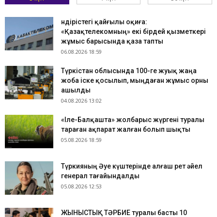
Өндірістегі қайғылы оқиға:
«Қазақтелекомның» екі бірдей қызметкері
жұмыс барысында қаза тапты
06.08.2026 18:59
Түркістан облысында 100-ге жуық жаңа
жоба іске қосылып, мыңдаған жұмыс орны
ашылды
04.08.2026 13:02
«Іле-Балқашта» жолбарыс жүргені туралы
тараған ақпарат жалған болып шықты
05.08.2026 18:59
Түркияның Әуе күштерінде алғаш рет әйел
генерал тағайындалды
05.08.2026 12:53
ЖЫНЫСТЫҚ ТӘРБИЕ туралы басты 10