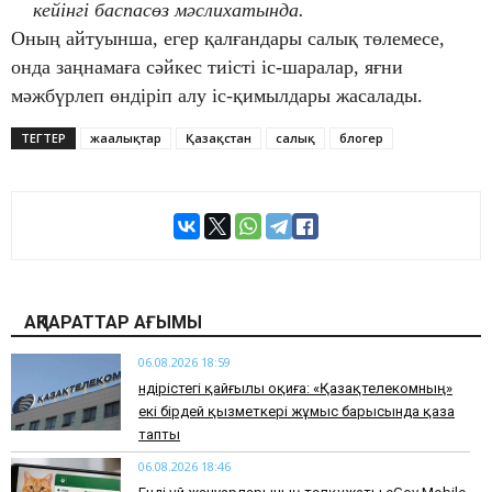
кейінгі баспасөз мәслихатында.
Оның айтуынша, егер қалғандары салық төлемесе,
онда заңнамаға сәйкес тиісті іс-шаралар, яғни
мәжбүрлеп өндіріп алу іс-қимылдары жасалады.
ТЕГТЕР
жаңалықтар
Қазақстан
салық
блогер
АҚПАРАТТАР АҒЫМЫ
06.08.2026 18:59
Өндірістегі қайғылы оқиға: «Қазақтелекомның»
екі бірдей қызметкері жұмыс барысында қаза
тапты
06.08.2026 18:46