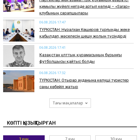
қимылы жүйелі негізде артып келеді – «Sarap»
клубының сарапшылары
06.08.2026 17:47
ТҮРКІСТАН: Нұралхан Көшеров тұрғынды жеке
қабылдап, мәселесін шешу жолын түсіндірді
06.08.2026 17:41
Қазақстан ұлттық құрамасының бұрынғы
футболшысы қайтыс болды
06.08.2026 17:32
ТҮРКІСТАН: Отырар ауданына келуші туристер
саны көбейіп жатыр
Тағы мақалалар
КӨПТІ ҚЫЗЫҚТЫРҒАН
3 күн
7 күн
30 күн