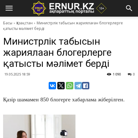
Басы
Қазақстан
​Министрлік табысын жариялаған блогерлерге
қатысты мәлімет берді
​Министрлік табысын
жариялаған блогерлерге
қатысты мәлімет берді
19.05.2025 18:59
1 090
0
Қазір шамамен 850 блогерге хабарлама жіберілген.