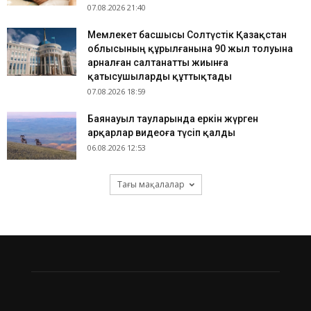
07.08.2026 21:40
Мемлекет басшысы Солтүстік Қазақстан
облысының құрылғанына 90 жыл толуына
арналған салтанатты жиынға
қатысушыларды құттықтады
07.08.2026 18:59
Баянауыл тауларында еркін жүрген
арқарлар видеоға түсіп қалды
06.08.2026 12:53
Тағы мақалалар