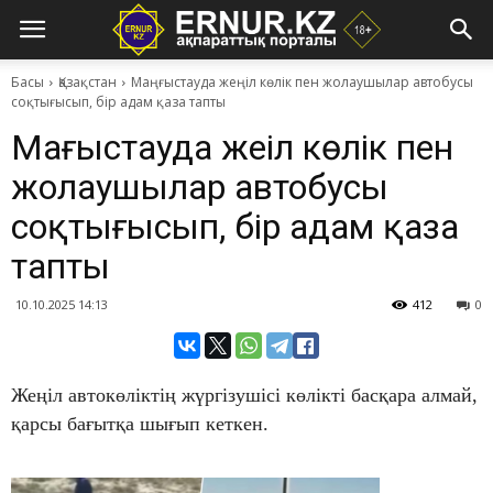
Басы
Қазақстан
​Маңғыстауда жеңіл көлік пен жолаушылар автобусы
соқтығысып, бір адам қаза тапты
​Маңғыстауда жеңіл көлік пен
жолаушылар автобусы
соқтығысып, бір адам қаза
тапты
10.10.2025 14:13
412
0
Жеңіл автокөліктің жүргізушісі көлікті басқара алмай,
қарсы бағытқа шығып кеткен.