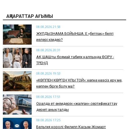
АҚПАРАТТАР АҒЫМЫ
08.08.2026 21:58
ЖҰЛДЫЗНАМА БОЙЫНША: Ең «бетпақ» белгі
иелері кімдер?
08.08.2026 20:31
АҚ ШАШты боямай табиғи қалпында ӨСІРУ -
ТРЕНД
08.08.2026 19:53
​«КӨППЕН КӨРГЕН ҰЛЫ ТОЙ»: көпке көзсіз еру ме,
көппен бірге болу ма?
08.08.2026 17:51
Оралда ет өнімдерін «жалған» сертификаттау
дерегі анықталды
08.08.2026 17:25
Бельгия королі Филипп Қасым-Жомарт