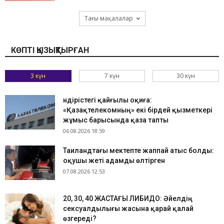
Тағы мақалалар
КӨПТІ ҚЫЗЫҚТЫРҒАН
3 күн
7 күн
30 күн
Өндірістегі қайғылы оқиға:
«Қазақтелекомның» екі бірдей қызметкері
жұмыс барысында қаза тапты
06.08.2026 18:59
Таиландтағы мектепте жаппай атыс болды:
оқушы жеті адамды өлтірген
07.08.2026 12:53
​20, 30, 40 ЖАСТАҒЫ ЛИБИДО: Әйелдің
сексуалдылығы жасына қарай қалай
өзгереді?