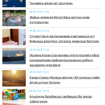
Тоқаевқа жауап хат жолдады
08.08.2026 16:59
Жайық өзенінде батып бара жатқан адам
құтқарылды
08.08.2026 16:26
Студенттерді жатақханамен қамтамасыз ету
бойынша ахуалдық орталық жұмысын бастады
08.08.2026 15:52
Украина Қазақстан мұнайы өтетін Каспий құбыр
консарциуымы инфрақұрылымына шабуыл
жасамауға уәде берді
08.08.2026 15:23
Қазақстанның бірнеше өңірінде +43 градусқа дейін
аптап ыстық болады
08.08.2026 14:51
Атырауда балабақша тәрбиешісі бір жасар
сәбиді ұрған