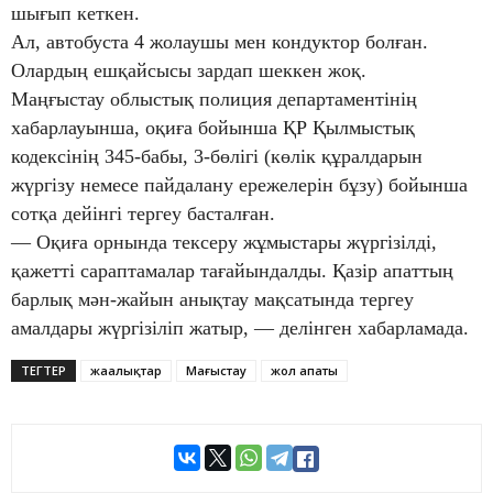
шығып кеткен.
Ал, автобуста 4 жолаушы мен кондуктор болған.
Олардың ешқайсысы зардап шеккен жоқ.
Маңғыстау облыстық полиция департаментінің
хабарлауынша, оқиға бойынша ҚР Қылмыстық
кодексінің 345-бабы, 3-бөлігі (көлік құралдарын
жүргізу немесе пайдалану ережелерін бұзу) бойынша
сотқа дейінгі тергеу басталған.
— Оқиға орнында тексеру жұмыстары жүргізілді,
қажетті сараптамалар тағайындалды. Қазір апаттың
барлық мән-жайын анықтау мақсатында тергеу
амалдары жүргізіліп жатыр, — делінген хабарламада.
ТЕГТЕР
жаңалықтар
Маңғыстау
жол апаты