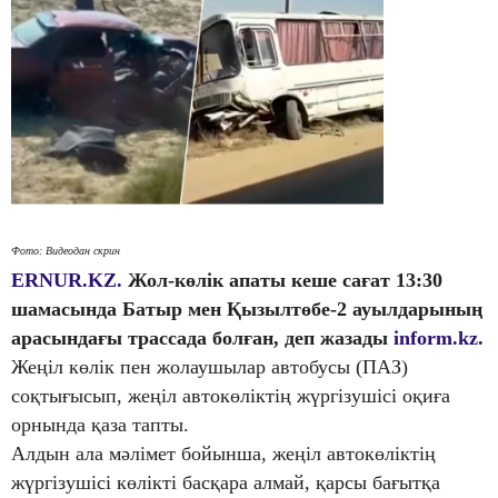
Фото: Видеодан скрин
ERNUR.KZ.
Жол-көлік апаты кеше сағат 13:30
шамасында Батыр мен Қызылтөбе-2 ауылдарының
арасындағы трассада болған, деп жазады
inform.kz.
Жеңіл көлік пен жолаушылар автобусы (ПАЗ)
соқтығысып, жеңіл автокөліктің жүргізушісі оқиға
орнында қаза тапты.
Алдын ала мәлімет бойынша, жеңіл автокөліктің
жүргізушісі көлікті басқара алмай, қарсы бағытқа