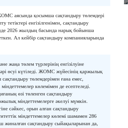
 ЖОМС аясында қосымша сақтандыру төлемдері
у тетіктері енгізілгенімен, сақтандыру
інде 2026 жылдың басында нарық бойынша
ткен. Ал кейбір сақтандыру компанияларында
не жаңа төлем түрлерінің енгізілуіне
рі өсуі күтіледі. ЖОМС жүйесінің қаржылық
 сақтандыру төлемдерімен ғана емес,
міндеттемелер көлемімен де есептеледі.
қиғаның өзі төленген сақтандыру
жылық міндеттемелерге әкелуі мүмкін.
іне сәйкес, орын алған сақтандыру
теттік міндеттемелер көлемі шамамен 286
кіш жиналған сақтандыру сыйақыларынан да,