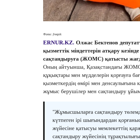
Фото: freepik
ERNUR.KZ.
Олжас Бектенов депутат
қызметтік міндеттерін атқару кезінд
сақтандыруға (ЖОМС) қатысты жағда
Оның айтуынша, Қазақстандағы ЖОМС
құқықтары мен мүдделерін қорғауға ба
қызметкердің өмірі мен денсаулығына к
жұмыс берушілер мен сақтандыру ұйым
"Жұмысшыларға сақтандыру төлемде
күтпеген ірі шығындардан қорған
жүйесіне қатысуы мемлекеттің қар
сақтандыру жүйесінің тұрақтылығын