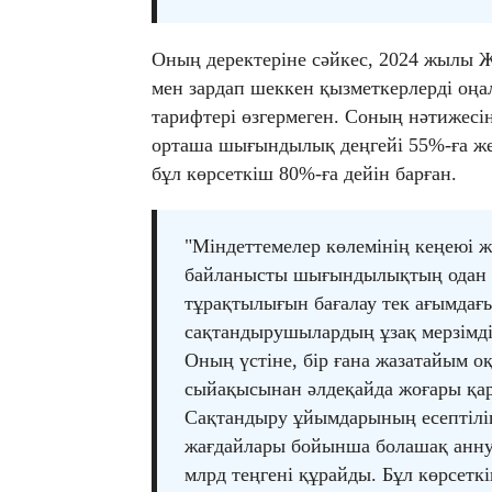
Оның деректеріне сәйкес, 2024 жылы
мен зардап шеккен қызметкерлерді оңалт
тарифтері өзгермеген. Соның нәтижес
орташа шығындылық деңгейі 55%-ға же
бұл көрсеткіш 80%-ға дейін барған.
"Міндеттемелер көлемінің кеңеюі жә
байланысты шығындылықтың одан ә
тұрақтылығын бағалау тек ағымдағы
сақтандырушылардың ұзақ мерзімді 
Оның үстіне, бір ғана жазатайым о
сыйақысынан әлдеқайда жоғары қар
Сақтандыру ұйымдарының есептіліг
жағдайлары бойынша болашақ аннуи
млрд теңгені құрайды. Бұл көрсет