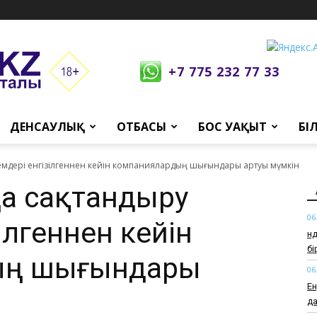
+7 775 232 77 33
ДЕНСАУЛЫҚ
ОТБАСЫ
БОС УАҚЫТ
БІ
лемдері енгізілгеннен кейін компаниялардың шығындары артуы мүмкін
ңа сақтандыру
06
ілгеннен кейін
Өн
б
ың шығындары
06
Ен
да