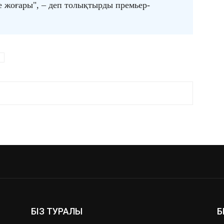
де жоғары", – деп толықтырды премьер-
БІЗ ТУРАЛЫ
Б