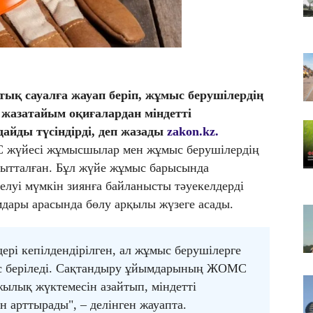
Т
қа
06
Қ
ф
тық сауалға жауап беріп, жұмыс берушілердің
06
е жазатайым оқиғалардан міндетті
ТҮ
са
йды түсіндірді, деп жазады
zakon.kz.
 жүйесі жұмысшылар мен жұмыс берушілердің
ғытталған. Бұл жүйе жұмыс барысында
елуі мүмкін зиянға байланысты тәуекелдерді
дары арасында бөлу арқылы жүзеге асады.
рі кепілдендірілген, ал жұмыс берушілерге
ыс беріледі. Сақтандыру ұйымдарының ЖОМС
жылық жүктемесін азайтып, міндетті
 арттырады", – делінген жауапта.