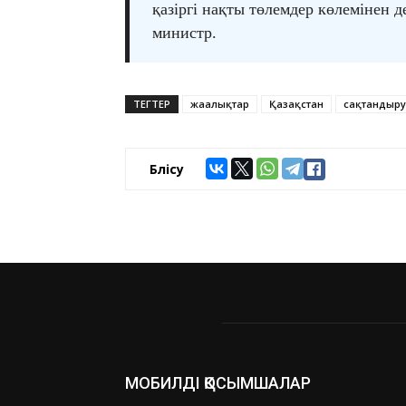
қазіргі нақты төлемдер көлемінен 
министр.
ТЕГТЕР
жаңалықтар
Қазақстан
сақтандыру
Бөлісу
МОБИЛДІ ҚОСЫМШАЛАР