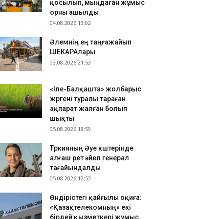
қосылып, мыңдаған жұмыс
ҮРКІСТАН: Нұралхан Көшеров тұрғынды жеке
орны ашылды
былдап, мәселесін шешу жолын түсіндірді
04.08.2026 13:02
.08.2026 17:41
​Әлемнің ең таңғажайып
азақстан ұлттық құрамасының бұрынғы
ШЕКАРАлары
утболшысы қайтыс болды
03.08.2026 21:53
.08.2026 17:32
РКІСТАН: Отырар ауданына келуші туристер
«Іле-Балқашта» жолбарыс
ны көбейіп жатыр
жүргені туралы тараған
ақпарат жалған болып
шықты
05.08.2026 18:59
Түркияның Әуе күштерінде
алғаш рет әйел генерал
тағайындалды
05.08.2026 12:53
Өндірістегі қайғылы оқиға:
«Қазақтелекомның» екі
бірдей қызметкері жұмыс