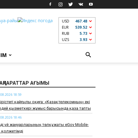
USD
467.48
EUR
539.52
RUB
5.73
UZS
3.93
ЛІМ
АҚПАРАТТАР АҒЫМЫ
.08.2026 18:59
дірістегі қайғылы оқиға: «Қазақтелекомның» екі
ірдей қызметкері жұмыс барысында қаза тапты
.08.2026 18:46
ді үй жануарларының төлқұжаты eGov Mobile-
 қолжетімді