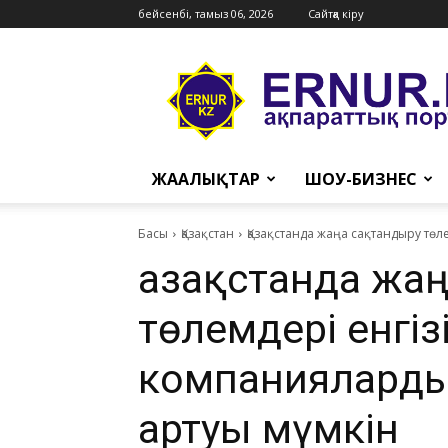
бейсенбі, тамыз 06, 2026
Сайтқа кіру
Ernur
Press
ЖАҢАЛЫҚТАР
ШОУ-БИЗНЕС
Басы
Қазақстан
Қазақстанда жаңа сақтандыру тө
Қазақстанда жа
төлемдері енгіз
компаниялард
артуы мүмкін