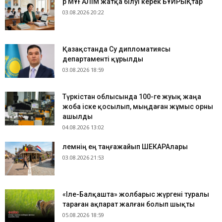
Әр МҰҒАЛІМ жатқа білуі керек БҰЙРЫҚтар
03.08.2026 20:22
Қазақстанда Су дипломатиясы
департаменті құрылды
03.08.2026 18:59
Түркістан облысында 100-ге жуық жаңа
жоба іске қосылып, мыңдаған жұмыс орны
ашылды
04.08.2026 13:02
​Әлемнің ең таңғажайып ШЕКАРАлары
03.08.2026 21:53
«Іле-Балқашта» жолбарыс жүргені туралы
тараған ақпарат жалған болып шықты
05.08.2026 18:59