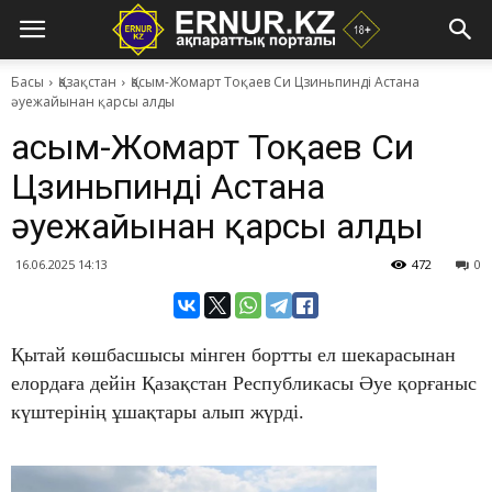
Басы
Қазақстан
Қасым-Жомарт Тоқаев Си Цзиньпинді Астана
әуежайынан қарсы алды
Қасым-Жомарт Тоқаев Си
Цзиньпинді Астана
әуежайынан қарсы алды
16.06.2025 14:13
472
0
Қытай көшбасшысы мінген бортты ел шекарасынан
елордаға дейін Қазақстан Республикасы Әуе қорғаныс
күштерінің ұшақтары алып жүрді.