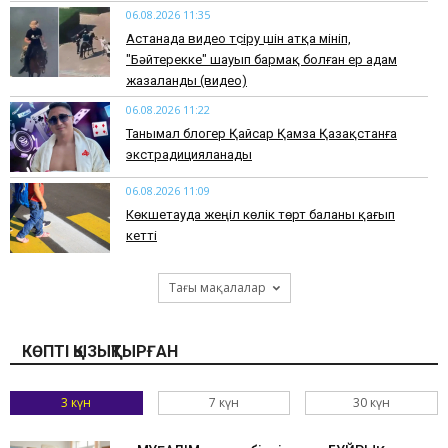
06.08.2026 11:35
Астанада видео түсіру үшін атқа мініп,
"Бәйтерекке" шауып бармақ болған ер адам
жазаланды (видео)
06.08.2026 11:22
Танымал блогер Қайсар Қамза Қазақстанға
экстрадицияланады
06.08.2026 11:09
Көкшетауда жеңіл көлік төрт баланы қағып
кетті
Тағы мақалалар
КӨПТІ ҚЫЗЫҚТЫРҒАН
3 күн
7 күн
30 күн