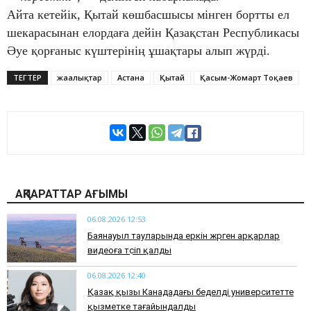
Айта кетейік, Қытай көшбасшысы мінген бортты ел
шекарасынан елордаға дейін Қазақстан Республикасы
Әуе қорғаныс күштерінің ұшақтары алып жүрді.
ТЕГТЕР
жаңалықтар
Астана
Қытай
Қасым-Жомарт Тоқаев
АҚПАРАТТАР АҒЫМЫ
06.08.2026 12:53
Баянауыл тауларында еркін жүрген арқарлар
видеоға түсіп қалды
06.08.2026 12:40
Қазақ қызы Канададағы беделді университетте
қызметке тағайындалды