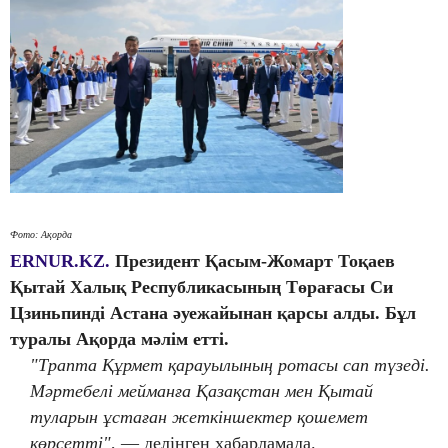
Фото: Ақорда
ERNUR.KZ.
Президент Қасым-Жомарт Тоқаев
Қытай Халық Республикасының Төрағасы Си
Цзиньпинді Астана әуежайынан қарсы алды. Бұл
туралы Ақорда мәлім етті.
"Трапта Құрмет қарауылының ротасы сап түзеді.
Мәртебелі мейманға Қазақстан мен Қытай
туларын ұстаған жеткіншектер қошемет
көрсетті"
, — делінген хабарламада.