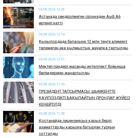
06.08.2026 12:28
Астанада сөндірілмеген сіріңкеден Audi A6
өртеніп кетті
06.08.2026 12:14
Қызылордада баласына 12 млн теңге алимент
төлемеген әке қылмыстық жауапқа тартылды
06.08.2026 12:01
Мектеп пәндері жасанды интеллект бойынша
бөлімдермен жаңартылды
06.08.2026 11:45
​ПРЕЗИДЕНТ ТАПСЫРМАСЫ: ШЫМКЕНТТЕ
ҚАУІПСІЗДІКТІ БАҚЫЛАЙТЫН ДРОНДАР ЖҮЙЕСІ
КЕҢЕЙТІЛДІ
06.08.2026 11:38
Қостанайда лицензиясыз қарыз беріп,
азаматтарды қарызға батырған тұрғын
сотталды