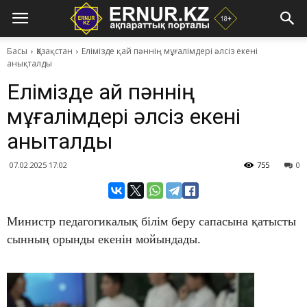
Басы
Қазақстан
Елімізде қай пәннің мұғалімдері әлсіз екені
анықталды
Елімізде қай пәннің
мұғалімдері әлсіз екені
анықталды
07.02.2025 17:02
755
0
Министр педагогикалық білім беру сапасына қатысты
сынның орынды екенін мойындады.