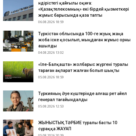
Өндірістегі қайғылы оқиға:
«Қазақтелекомның» екі бірдей қызметкері
жұмыс барысында қаза тапты
06.08.2026 18:59
Түркістан облысында 100-ге жуық жаңа
жоба іске қосылып, мыңдаған жұмыс орны
ашылды
04.08.2026 13:02
«Іле-Балқашта» жолбарыс жүргені туралы
тараған ақпарат жалған болып шықты
05.08.2026 18:59
Түркияның Әуе күштерінде алғаш рет әйел
генерал тағайындалды
05.08.2026 12:53
ЖЫНЫСТЫҚ ТӘРБИЕ туралы басты 10
сұраққа ЖАУАП
05.08.2026 20:39