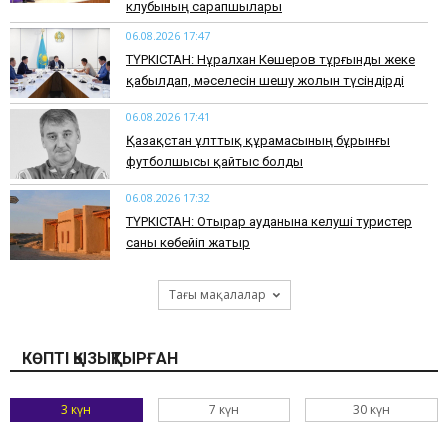
клубының сарапшылары
06.08.2026 17:47
ТҮРКІСТАН: Нұралхан Көшеров тұрғынды жеке
қабылдап, мәселесін шешу жолын түсіндірді
06.08.2026 17:41
Қазақстан ұлттық құрамасының бұрынғы
футболшысы қайтыс болды
06.08.2026 17:32
ТҮРКІСТАН: Отырар ауданына келуші туристер
саны көбейіп жатыр
Тағы мақалалар
КӨПТІ ҚЫЗЫҚТЫРҒАН
3 күн
7 күн
30 күн