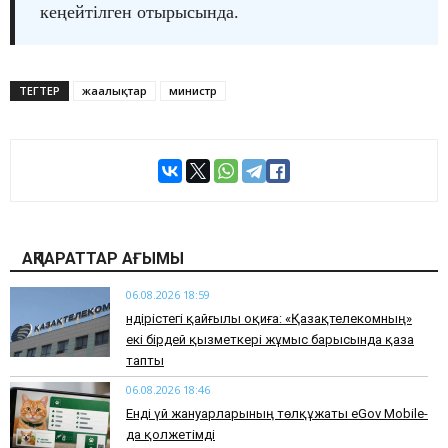
кеңейтілген отырысында.
ТЕГТЕР
жаңалықтар
министр
АҚПАРАТТАР АҒЫМЫ
06.08.2026 18:59
Өндірістегі қайғылы оқиға: «Қазақтелекомның»
екі бірдей қызметкері жұмыс барысында қаза
тапты
06.08.2026 18:46
Енді үй жануарларының төлқұжаты eGov Mobile-
да қолжетімді