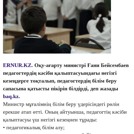
ERNUR.KZ.
Оқу-ағарту министрі Ғани Бейсембаев
педагогтердің кәсіби қалыптасуындағы негізгі
кезеңдерге тоқталып, педагогтердің білім беру
сапасына қатысты пікірін білдірді, деп жазады
baq.kz.
Министр мұғалімнің білім беру үдерісіндегі рөлін
ерекше атап өтті. Оның айтуынша, педагогтің кәсіби
қалыптасуы үш негізгі кезеңнен тұрады:
• педагогикалық білім алу;