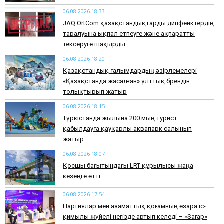
06.08.2026 18:33
JAQ.OrtCom қазақстандықтарды дипфейктердің
таралуына ықпал етпеуге және ақпаратты
тексеруге шақырды
06.08.2026 18:20
Қазақстандық ғалымдардың әзірлемелері
«Қазақстанда жасалған» ұлттық брендін
толықтырып жатыр
06.08.2026 18:15
Түркістанда жылына 200 мың турист
қабылдауға қауқарлы аквапарк салынып
жатыр
06.08.2026 18:07
Қосшы бағытындағы LRT құрылысы жаңа
кезеңге өтті
06.08.2026 17:54
Партиялар мен азаматтық қоғамның өзара іс-
қимылы жүйелі негізде артып келеді – «Sarap»