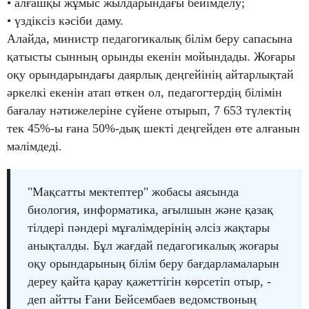
• алғашқы жұмыс жылдарындағы бейімделу;
• үздіксіз кәсіби даму.
Алайда, министр педагогикалық білім беру сапасына
қатысты сынның орынды екенін мойындады. Жоғары
оқу орындарындағы даярлық деңгейінің айтарлықтай
әркелкі екенін атап өткен ол, педагогтердің білімін
бағалау нәтижелеріне сүйене отырып, 7 653 түлектің
тек 45%-ы ғана 50%-дық шекті деңгейден өте алғанын
мәлімдеді.
"Мақсатты мектептер" жобасы аясында
биология, информатика, ағылшын және қазақ
тілдері пәндері мұғалімдерінің әлсіз жақтары
анықталды. Бұл жағдай педагогикалық жоғары
оқу орындарының білім беру бағдарламаларын
дереу қайта қарау қажеттігін көрсетіп отыр, -
деп айтты Ғани Бейсембаев ведомствоның