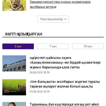
​Танымал курорттағы қорық қызметкерін
жолбарыс өлтірді
Тағы мақалалар
КӨПТІ ҚЫЗЫҚТЫРҒАН
3 күн
7 күн
30 күн
Өндірістегі қайғылы оқиға:
«Қазақтелекомның» екі бірдей қызметкері
жұмыс барысында қаза тапты
06.08.2026 18:59
«Іле-Балқашта» жолбарыс жүргені туралы
тараған ақпарат жалған болып шықты
05.08.2026 18:59
Түркияның Әуе күштерінде алғаш рет әйел