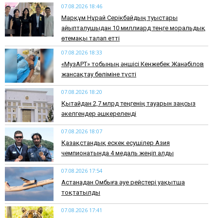
07.08.2026 18:46
Марқұм Нұрай Серікбайдың туыстары
айыпталушыдан 10 миллиард теңге моральдық
өтемақы талап етті
07.08.2026 18:33
«МузАРТ» тобының әншісі Кенжебек Жанәбілов
жансақтау бөліміне түсті
07.08.2026 18:20
Қытайдан 2,7 млрд теңгенің тауарын заңсыз
әкелгендер әшкереленді
07.08.2026 18:07
Қазақстандық ескек есушілер Азия
чемпионатында 4 медаль жеңіп алды
07.08.2026 17:54
Астанадан Омбыға әуе рейстері уақытша
тоқтатылды
07.08.2026 17:41