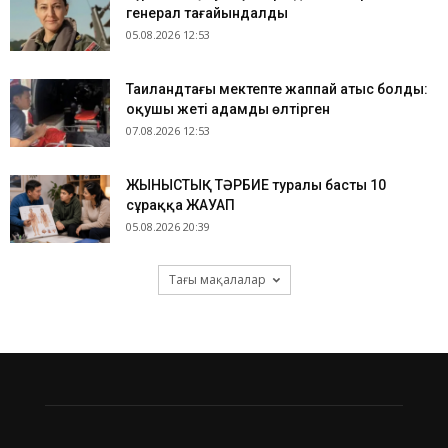
генерал тағайындалды
05.08.2026 12:53
Таиландтағы мектепте жаппай атыс болды:
оқушы жеті адамды өлтірген
07.08.2026 12:53
ЖЫНЫСТЫҚ ТӘРБИЕ туралы басты 10
сұраққа ЖАУАП
05.08.2026 20:39
Тағы мақалалар