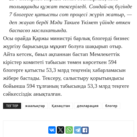
толыққанды құжат тексеріледі. Сондай-ақ бүгінде
7 блогерге қатысты сот процесі жүріп жатыр, —
деп жауап берді Мәди Такиев Үкімет үйінде өткен
баспасөз мәслихатында.
Осы орайда Қаржы министрі барлық блогерді бизнес
жүргізу барысында мұқият болуға шақырып отыр.
Айта кетсек, биыл ақпаннан бастап Мемлекеттік
кірістер комитеті табысын төмен көрсеткен 594
блогерге қатысты 53,3 млрд теңгенің хабарламасын
жібере бастады. Тексеру, салыстыру қорытындысы
бойынша 594 тұлғаның табысында 53,3 млрд теңгеге
сәйкессіздік анықталған.
ТЕГТЕР
жаңалықтар
Қазақстан
декларация
блогер