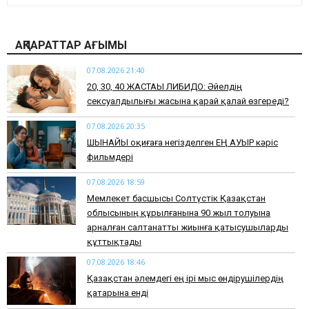
АҚПАРАТТАР АҒЫМЫ
07.08.2026 21:40
​20, 30, 40 ЖАСТАҒЫ ЛИБИДО: Әйелдің
сексуалдылығы жасына қарай қалай өзгереді?
07.08.2026 20:35
​ШЫНАЙЫ оқиғаға негізделген ЕҢ АУЫР кәріс
фильмдері
07.08.2026 18:59
Мемлекет басшысы Солтүстік Қазақстан
облысының құрылғанына 90 жыл толуына
арналған салтанатты жиынға қатысушыларды
құттықтады
07.08.2026 18:46
Қазақстан әлемдегі ең ірі мыс өндірушілердің
қатарына енді