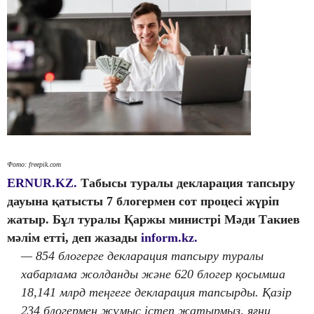
Фото: freepik.com
ERNUR.KZ.
Табысы туралы декларация тапсыру
дауына қатысты 7 блогермен сот процесі жүріп
жатыр. Бұл туралы Қаржы министрі Мәди Такиев
мәлім етті, деп жазады
inform.kz.
— 854 блогерге декларация тапсыру туралы
хабарлама жолданды және 620 блогер қосымша
18,141 млрд теңгеге декларация тапсырды. Қазір
234 блогермен жұмыс істеп жатырмыз, яғни