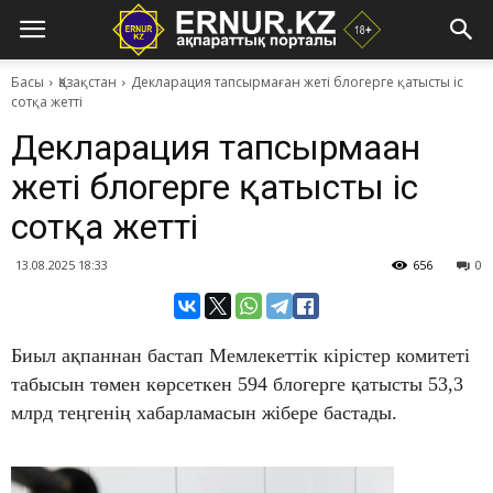
Басы
Қазақстан
​Декларация тапсырмаған жеті блогерге қатысты іс
сотқа жетті
​Декларация тапсырмаған
жеті блогерге қатысты іс
сотқа жетті
13.08.2025 18:33
656
0
Биыл ақпаннан бастап Мемлекеттік кірістер комитеті
табысын төмен көрсеткен 594 блогерге қатысты 53,3
млрд теңгенің хабарламасын жібере бастады.