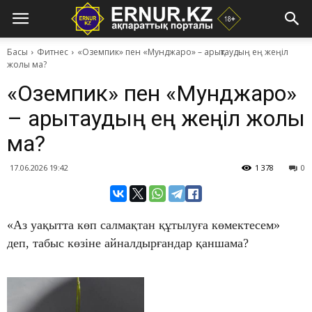
Басы
Фитнес
​«Оземпик» пен «Мунджаро» – арықтаудың ең жеңіл
жолы ма?
​«Оземпик» пен «Мунджаро»
– арықтаудың ең жеңіл жолы
ма?
17.06.2026 19:42
1 378
0
«Аз уақытта көп салмақтан құтылуға көмектесем»
деп, табыс көзіне айналдырғандар қаншама?