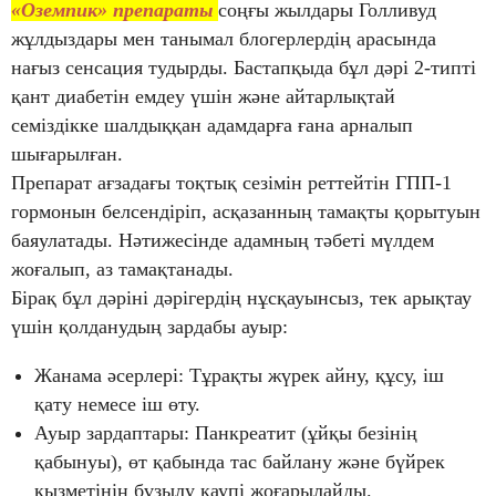
«Оземпик» препараты
соңғы жылдары Голливуд
жұлдыздары мен танымал блогерлердің арасында
нағыз сенсация тудырды. Бастапқыда бұл дәрі 2-типті
қант диабетін емдеу үшін және айтарлықтай
семіздікке шалдыққан адамдарға ғана арналып
шығарылған.
Препарат ағзадағы тоқтық сезімін реттейтін ГПП-1
гормонын белсендіріп, асқазанның тамақты қорытуын
баяулатады. Нәтижесінде адамның тәбеті мүлдем
жоғалып, аз тамақтанады.
Бірақ бұл дәріні дәрігердің нұсқауынсыз, тек арықтау
үшін қолданудың зардабы ауыр:
Жанама әсерлері: Тұрақты жүрек айну, құсу, іш
қату немесе іш өту.
Ауыр зардаптары: Панкреатит (ұйқы безінің
қабынуы), өт қабында тас байлану және бүйрек
қызметінің бұзылу қаупі жоғарылайды.