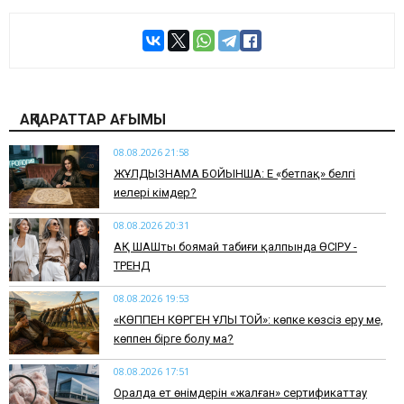
АҚПАРАТТАР АҒЫМЫ
08.08.2026 21:58
ЖҰЛДЫЗНАМА БОЙЫНША: Ең «бетпақ» белгі
иелері кімдер?
08.08.2026 20:31
АҚ ШАШты боямай табиғи қалпында ӨСІРУ -
ТРЕНД
08.08.2026 19:53
​«КӨППЕН КӨРГЕН ҰЛЫ ТОЙ»: көпке көзсіз еру ме,
көппен бірге болу ма?
08.08.2026 17:51
Оралда ет өнімдерін «жалған» сертификаттау