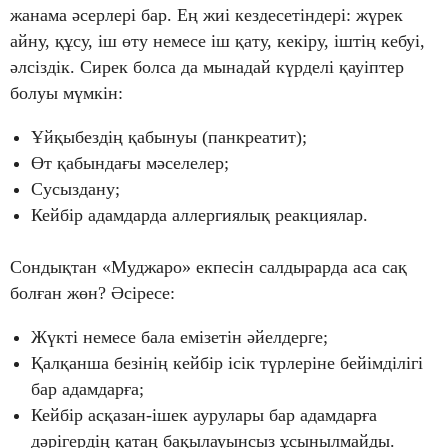
жанама әсерлері бар. Ең жиі кездесетіндері: жүрек
айну, құсу, іш өту немесе іш қату, кекіру, іштің кебуі,
әлсіздік. Сирек болса да мынадай күрделі қауіптер
болуы мүмкін:
Ұйқыбездің қабынуы (панкреатит);
Өт қабындағы мәселелер;
Сусыздану;
Кейбір адамдарда аллергиялық реакциялар.
Сондықтан «Муджаро» екпесін салдырарда аса сақ
болған жөн? Әсіресе:
Жүкті немесе бала емізетін әйелдерге;
Қалқанша безінің кейбір ісік түрлеріне бейімділігі
бар адамдарға;
Кейбір асқазан-ішек аурулары бар адамдарға
дәрігердің қатаң бақылауынсыз ұсынылмайды.