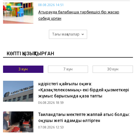
08.08.2026 14:51
Атырауда балабақша тәрбиешісі бір жасар
сәбиді ұрған
Тағы мақалалар
КӨПТІ ҚЫЗЫҚТЫРҒАН
3 күн
7 күн
30 күн
Өндірістегі қайғылы оқиға:
«Қазақтелекомның» екі бірдей қызметкері
жұмыс барысында қаза тапты
06.08.2026 18:59
Таиландтағы мектепте жаппай атыс болды:
оқушы жеті адамды өлтірген
07.08.2026 12:53