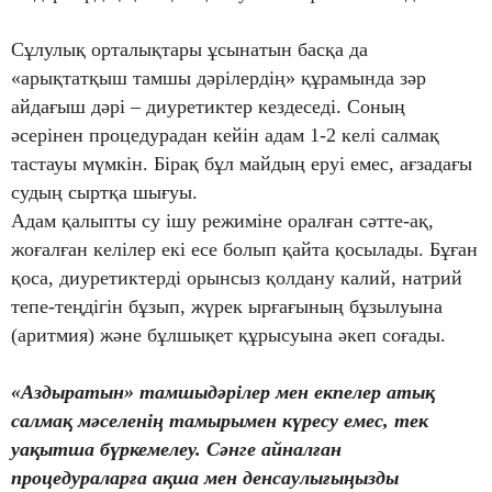
Сұлулық орталықтары ұсынатын басқа да
«арықтатқыш тамшы дәрілердің» құрамында зәр
айдағыш дәрі – диуретиктер кездеседі. Соның
әсерінен процедурадан кейін адам 1-2 келі салмақ
тастауы мүмкін. Бірақ бұл майдың еруі емес, ағзадағы
судың сыртқа шығуы.
Адам қалыпты су ішу режиміне оралған сәтте-ақ,
жоғалған келілер екі есе болып қайта қосылады. Бұған
қоса, диуретиктерді орынсыз қолдану калий, натрий
тепе-теңдігін бұзып, жүрек ырғағының бұзылуына
(аритмия) және бұлшықет құрысуына әкеп соғады.
«Аздыратын» тамшыдәрілер мен екпелер атық
салмақ мәселенің тамырымен күресу емес, тек
уақытша бүркемелеу. Сәнге айналған
процедураларға ақша мен денсаулығыңызды