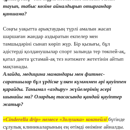
тауып, табыс көзіне айналдырып отырғандар
қаншама?
Соңғы уақытта арықтаудың түрлі амалын жасап
шаршаған жандар аздыратын екпелер мен
тамшыдәріні сынап көріп жүр. Бір қызығы, бұл
әдістерді қолданушылар спорт залында тер төкпей-ақ,
қатал диета ұстамай-ақ тез нәтижеге жететінін айтып
мақтанады.
Алайда, медицина мамандары мен фитнес-
сарапшылар бұл үрдіске үлкен күмәнмен әрі қауіппен
қарайды. Танымал «аздыру» жүйелерінің әсері
шынайы ма? Олардың тасасында қандай қауіптер
жатыр?
«Cinderella drip» немесе «Золушка» коктейлі
бүгінде
сұлулық клиникаларының ең өтімді өніміне айналды.