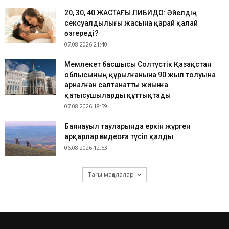
​20, 30, 40 ЖАСТАҒЫ ЛИБИДО: Әйелдің
сексуалдылығы жасына қарай қалай
өзгереді?
07.08.2026 21:40
Мемлекет басшысы Солтүстік Қазақстан
облысының құрылғанына 90 жыл толуына
арналған салтанатты жиынға
қатысушыларды құттықтады
07.08.2026 18:59
Баянауыл тауларында еркін жүрген
арқарлар видеоға түсіп қалды
06.08.2026 12:53
Тағы мақалалар