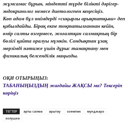
жұмсамас бұрын, міндетті түрде білікті дәрігер-
эндокринолог немесе диетологпен кеңесіңіз.
Көп адам бұл өнімдерді «сиқырлы арықтатқыш» деп
қабылдайды. Бірақ екпе тоқтатылғаннан кейін,
өмір салты өзгермесе, жоғалтқан салмақтың бір
бөлігі қайта оралуы мүмкін. Сондықтан ұзақ
мерзімді нәтиже үшін дұрыс тамақтану мен
физикалық белсенділік маңызды.
ОҚИ ОТЫРЫҢЫЗ:
ТАБАНЫҢЫЗДЫҢ жағдайы ЖАҚСЫ ма? Тексеріп
көріңіз
ТЕГТЕР
артық салмақ
арықтау
оземпик
мунджаро
золушка