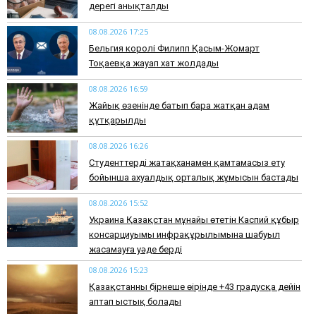
дерегі анықталды
08.08.2026 17:25
Бельгия королі Филипп Қасым-Жомарт
Тоқаевқа жауап хат жолдады
08.08.2026 16:59
Жайық өзенінде батып бара жатқан адам
құтқарылды
08.08.2026 16:26
Студенттерді жатақханамен қамтамасыз ету
бойынша ахуалдық орталық жұмысын бастады
08.08.2026 15:52
Украина Қазақстан мұнайы өтетін Каспий құбыр
консарциуымы инфрақұрылымына шабуыл
жасамауға уәде берді
08.08.2026 15:23
Қазақстанның бірнеше өңірінде +43 градусқа дейін
аптап ыстық болады