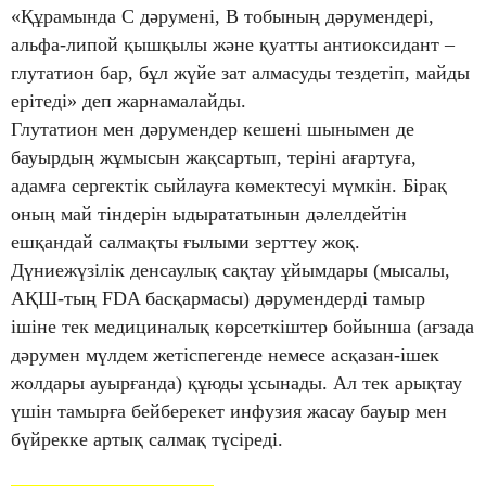
«Құрамында С дәрумені, В тобының дәрумендері,
альфа-липой қышқылы және қуатты антиоксидант –
глутатион бар, бұл жүйе зат алмасуды тездетіп, майды
ерітеді» деп жарнамалайды.
Глутатион мен дәрумендер кешені шынымен де
бауырдың жұмысын жақсартып, теріні ағартуға,
адамға сергектік сыйлауға көмектесуі мүмкін. Бірақ
оның май тіндерін ыдырататынын дәлелдейтін
ешқандай салмақты ғылыми зерттеу жоқ.
Дүниежүзілік денсаулық сақтау ұйымдары (мысалы,
АҚШ-тың FDA басқармасы) дәрумендерді тамыр
ішіне тек медициналық көрсеткіштер бойынша (ағзада
дәрумен мүлдем жетіспегенде немесе асқазан-ішек
жолдары ауырғанда) құюды ұсынады. Ал тек арықтау
үшін тамырға бейберекет инфузия жасау бауыр мен
бүйрекке артық салмақ түсіреді.