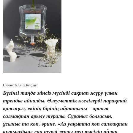
Сурет: ts1.mm.bing.net
Бүгінгі таңда мінсіз мүсінді сақтап жүру үлкен
трендке айналды. Әлеуметтік желілерді парақтай
қалсаңыз, екінің бірінің айтатыны – артық
салмақтан арылу туралы. Сұраныс болғасын,
ұсыныс та көп, әрине. «Аз уақытта көп салмақтан
құтылудың» сан түрлі жолы мен тәсілін ойлап