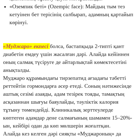
«Оземпик беті» (Ozempic face): Майдың тым тез
кетуінен бет терісінің салбырап, адамның қартайып
көрінуі.
«Муджаро» екпесі
болса, бастапқыда 2-типті қант
диабетін емдеу үшін жасалған дәрі. Алайда кейіннен
оның салмақ түсіруге де айтарлықтай көмектесетіні
анықталды.
Муджаро құрамындағы тирзепатид ағзадағы тәбетті
реттейтін гормондарға әсер етеді. Соның нәтижесінде
аштық сезімі азаяды, адам тезірек тояды, тамақтың
асқазаннан шығуы баяулайды, тәуліктік калория
тұтыну төмендейді. Клиникалық зерттеулерде
көптеген адамдар дене салмағының шамамен 15–20%-
ын, кейбірі одан да көп мөлшерін жоғалтқан.
Алайда кез келген дәрі сияқты «Муджароның» да