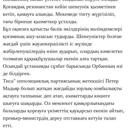
Қоғамдық резонанстан кейін шенеунік қызметінен
кетіп, қамауға алынды. Мекемеде тінту жүргізіліп,
тағы бірнеше қызметкер ұсталды.
Бұл оқиғаға қатысты билік өкілдерінің мәлімдемелері
қоғамның ашу-ызасын тудырды. Шенеуніктер болған
жағдай үшін жауапкершілікті іс жүзінде
жәбірленушілердің өзіне аударып, олардың кәмелетке
толмаған құқықбұзушылар екенін алға тартқан.
Осындай ұстанымды сұхбат барысында Орбанның өзі
де білдірген.
Тиса" оппозициялық партиясының жетекшісі Петер
Мадьяр болып жатқан жағдайды зорлық-зомбылықты
ақтауға талпыныс деп атап, азаматтарды көшеге
шығуға шақырды. Ол мемлекет қамқорлығындағы
балаларды қорғауға үкіметтің қауқарсыз екенін айтып,
премьер-министрдің дереу отставкаға кетуін талап
етті.