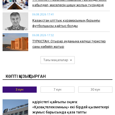
қабылдап, мәселесін шешу жолын түсіндірді
06.08.2026 17:41
Қазақстан ұлттық құрамасының бұрынғы
футболшысы қайтыс болды
06.08.2026 17:32
ТҮРКІСТАН: Отырар ауданына келуші туристер
саны көбейіп жатыр
Тағы мақалалар
КӨПТІ ҚЫЗЫҚТЫРҒАН
3 күн
7 күн
30 күн
Өндірістегі қайғылы оқиға:
«Қазақтелекомның» екі бірдей қызметкері
жұмыс барысында қаза тапты