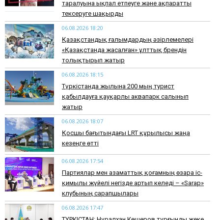
таралуына ықпал етпеуге және ақпаратты
тексеруге шақырды
06.08.2026 18:20
Қазақстандық ғалымдардың әзірлемелері
«Қазақстанда жасалған» ұлттық брендін
толықтырып жатыр
06.08.2026 18:15
Түркістанда жылына 200 мың турист
қабылдауға қауқарлы аквапарк салынып
жатыр
06.08.2026 18:07
Қосшы бағытындағы LRT құрылысы жаңа
кезеңге өтті
06.08.2026 17:54
Партиялар мен азаматтық қоғамның өзара іс-
қимылы жүйелі негізде артып келеді – «Sarap»
клубының сарапшылары
06.08.2026 17:47
ТҮРКІСТАН: Нұралхан Көшеров тұрғынды жеке