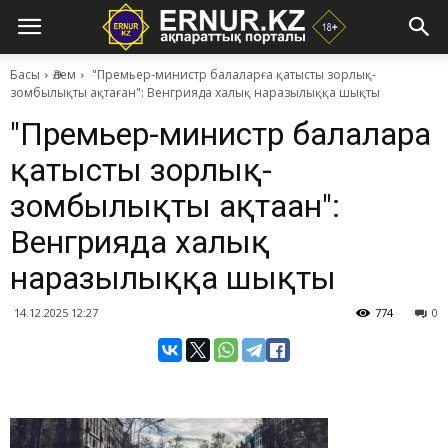
Басы
Әлем
"Премьер-министр балаларға қатысты зорлық-
зомбылықты ақтаған": Венгрияда халық наразылыққа шықты
"Премьер-министр балаларға
қатысты зорлық-
зомбылықты ақтаған":
Венгрияда халық
наразылыққа шықты
14.12.2025 12:27
774
0