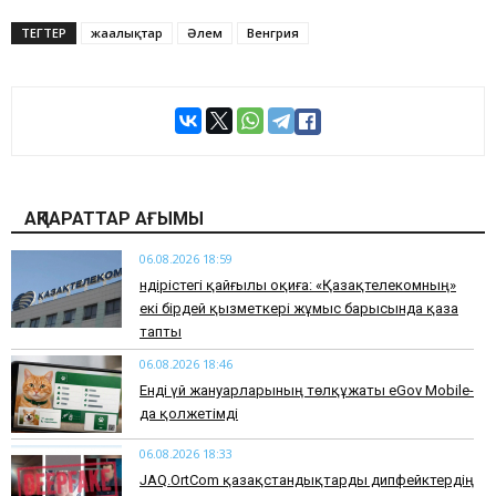
ТЕГТЕР
жаңалықтар
Әлем
Венгрия
АҚПАРАТТАР АҒЫМЫ
06.08.2026 18:59
Өндірістегі қайғылы оқиға: «Қазақтелекомның»
екі бірдей қызметкері жұмыс барысында қаза
тапты
06.08.2026 18:46
Енді үй жануарларының төлқұжаты eGov Mobile-
да қолжетімді
06.08.2026 18:33
JAQ.OrtCom қазақстандықтарды дипфейктердің