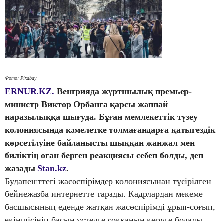
Фото: Pixabay
ERNUR.KZ.
Венгрияда жұртшылық премьер-
министр Виктор Орбанға қарсы жаппай
наразылыққа шығуда. Бұған мемлекеттік түзеу
колониясында кәмелетке толмағандарға қатыгездік
көрсетілуіне байланысты шыққан жанжал мен
биліктің оған берген реакциясы себеп болды, деп
жазады
Stan.kz
.
Будапешттегі жасөспірімдер колониясынан түсірілген
бейнежазба интернетте тарады. Кадрлардан мекеме
басшысының еденде жатқан жасөспірімді ұрып-соғып,
екіншісінің басын үстелге соққанын көруге болады.