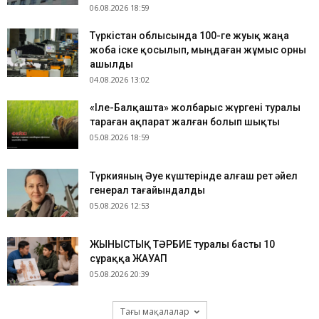
06.08.2026 18:59
Түркістан облысында 100-ге жуық жаңа
жоба іске қосылып, мыңдаған жұмыс орны
ашылды
04.08.2026 13:02
«Іле-Балқашта» жолбарыс жүргені туралы
тараған ақпарат жалған болып шықты
05.08.2026 18:59
Түркияның Әуе күштерінде алғаш рет әйел
генерал тағайындалды
05.08.2026 12:53
ЖЫНЫСТЫҚ ТӘРБИЕ туралы басты 10
сұраққа ЖАУАП
05.08.2026 20:39
Тағы мақалалар