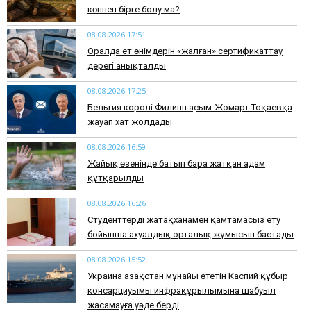
көппен бірге болу ма?
08.08.2026 17:51
Оралда ет өнімдерін «жалған» сертификаттау
дерегі анықталды
08.08.2026 17:25
Бельгия королі Филипп Қасым-Жомарт Тоқаевқа
жауап хат жолдады
08.08.2026 16:59
Жайық өзенінде батып бара жатқан адам
құтқарылды
08.08.2026 16:26
Студенттерді жатақханамен қамтамасыз ету
бойынша ахуалдық орталық жұмысын бастады
08.08.2026 15:52
Украина Қазақстан мұнайы өтетін Каспий құбыр
консарциуымы инфрақұрылымына шабуыл
жасамауға уәде берді