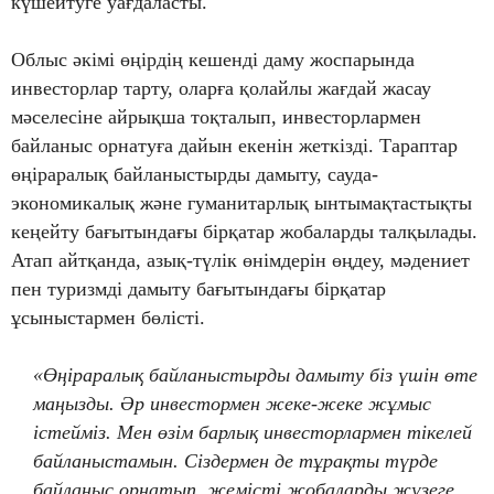
күшейтуге уағдаласты.
Облыс әкімі өңірдің кешенді даму жоспарында
инвесторлар тарту, оларға қолайлы жағдай жасау
мәселесіне айрықша тоқталып, инвесторлармен
байланыс орнатуға дайын екенін жеткізді. Тараптар
өңіраралық байланыстырды дамыту, сауда-
экономикалық және гуманитарлық ынтымақтастықты
кеңейту бағытындағы бірқатар жобаларды талқылады.
Атап айтқанда, азық-түлік өнімдерін өңдеу, мәдениет
пен туризмді дамыту бағытындағы бірқатар
ұсыныстармен бөлісті.
«Өңіраралық байланыстырды дамыту біз үшін өте
маңызды. Әр инвестормен жеке-жеке жұмыс
істейміз. Мен өзім барлық инвесторлармен тікелей
байланыстамын. Сіздермен де тұрақты түрде
байланыс орнатып, жемісті жобаларды жүзеге