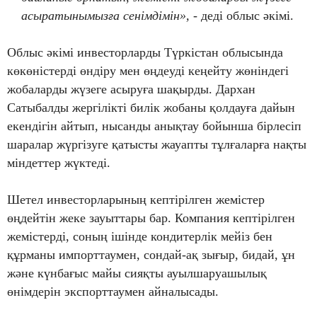
асыратынымызға сенімдімін»,
- деді облыс әкімі.
Облыс әкімі инвесторларды Түркістан облысында
көкөністерді өндіру мен өңдеуді кеңейту жөніндегі
жобаларды жүзеге асыруға шақырды. Дархан
Сатыбалды жергілікті билік жобаны қолдауға дайын
екендігін айтып, нысанды анықтау бойынша бірлесіп
шаралар жүргізуге қатысты жауапты тұлғаларға нақты
міндеттер жүктеді.
Шетел инвесторларының кептірілген жемістер
өңдейтін жеке зауыттары бар. Компания кептірілген
жемістерді, соның ішінде кондитерлік мейіз бен
құрманы импорттаумен, сондай-ақ зығыр, бидай, ұн
және күнбағыс майы сияқты ауылшаруашылық
өнімдерін экспорттаумен айналысады.