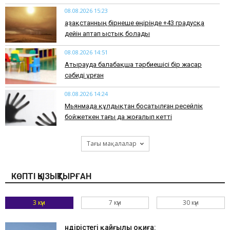
08.08.2026 15:23
Қазақстанның бірнеше өңірінде +43 градусқа
дейін аптап ыстық болады
08.08.2026 14:51
Атырауда балабақша тәрбиешісі бір жасар
сәбиді ұрған
08.08.2026 14:24
Мьянмада құлдықтан босатылған ресейлік
бойжеткен тағы да жоғалып кетті
Тағы мақалалар
КӨПТІ ҚЫЗЫҚТЫРҒАН
3 күн
7 күн
30 күн
Өндірістегі қайғылы оқиға: