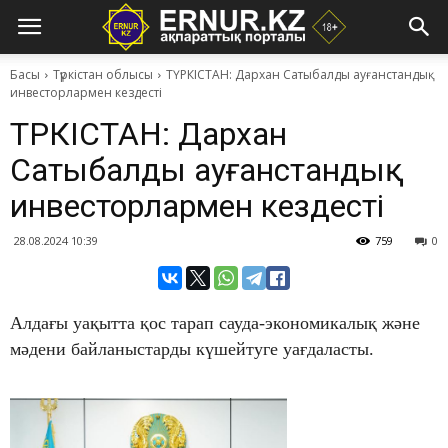
Басы
Түркістан облысы
ТҮРКІСТАН: Дархан Сатыбалды ауғанстандық
инвесторлармен кездесті
ТҮРКІСТАН: Дархан
Сатыбалды ауғанстандық
инвесторлармен кездесті
28.08.2024 10:39
759
0
Алдағы уақытта қос тарап сауда-экономикалық және
мәдени байланыстарды күшейтуге уағдаласты.