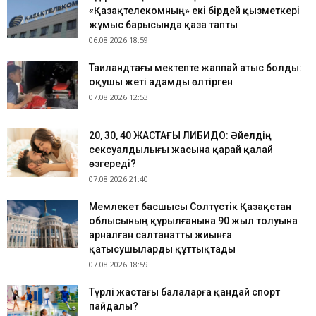
«Қазақтелекомның» екі бірдей қызметкері
жұмыс барысында қаза тапты
06.08.2026 18:59
Таиландтағы мектепте жаппай атыс болды:
оқушы жеті адамды өлтірген
07.08.2026 12:53
​20, 30, 40 ЖАСТАҒЫ ЛИБИДО: Әйелдің
сексуалдылығы жасына қарай қалай
өзгереді?
07.08.2026 21:40
Мемлекет басшысы Солтүстік Қазақстан
облысының құрылғанына 90 жыл толуына
арналған салтанатты жиынға
қатысушыларды құттықтады
07.08.2026 18:59
​Түрлі жастағы балаларға қандай спорт
пайдалы?