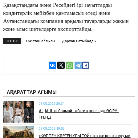
Қазақстандағы және Ресейдегі ірі зауыттарды
кондитерлік мейізбен қамтамасыз етеді және
Ауғанстандағы компания арқылы тауарларды жақын
және алыс шетелдерге экспорттайды.
ТЕГТЕР
Түркістан облысы
Дархан Сатыбалды
АҚПАРАТТАР АҒЫМЫ
08.08.2026 20:31
АҚ ШАШты боямай табиғи қалпында ӨСІРУ -
ТРЕНД
08.08.2026 19:53
​«КӨППЕН КӨРГЕН ҰЛЫ ТОЙ»: көпке көзсіз еру ме,