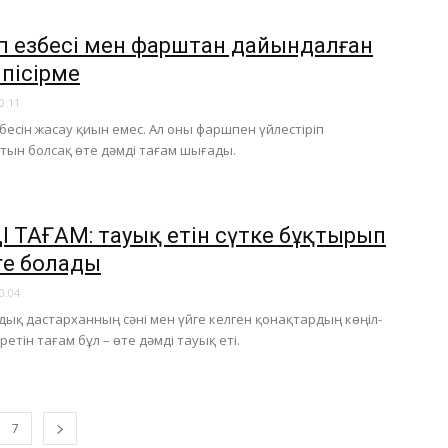
оп езбесі мен фарштан дайындалған
 пісірме
0:11
бесін жасау қиын емес. Ал оны фаршпен үйлестіріп
ын болсақ өте дәмді тағам шығады.
 ТАҒАМ: тауық етін сүтке бұқтырып
уге болады
0:04
дық дастарханның сәні мен үйге келген қонақтардың көңіл-
ретін тағам бұл – өте дәмді тауық еті.
7