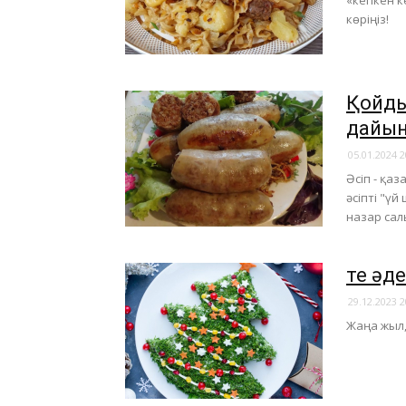
«кепкен к
көріңіз!
Қойды
дайын
05.01.2024 2
Әсіп - қаз
әсіпті "ү
назар са
Өте ә
29.12.2023 2
​Жаңа жыл