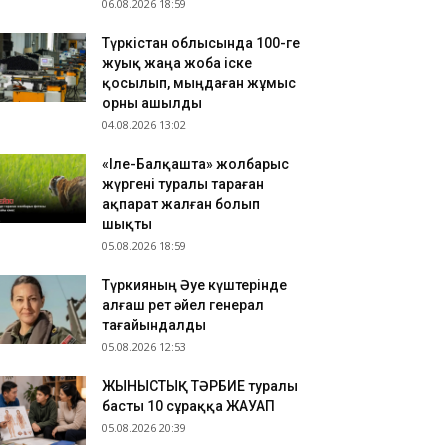
06.08.2026 18:59
Түркістан облысында 100-ге
жуық жаңа жоба іске
қосылып, мыңдаған жұмыс
орны ашылды
04.08.2026 13:02
«Іле-Балқашта» жолбарыс
жүргені туралы тараған
ақпарат жалған болып
шықты
05.08.2026 18:59
Түркияның Әуе күштерінде
алғаш рет әйел генерал
тағайындалды
05.08.2026 12:53
ЖЫНЫСТЫҚ ТӘРБИЕ туралы
басты 10 сұраққа ЖАУАП
05.08.2026 20:39