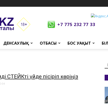
+7 775 232 77 33
ДЕНСАУЛЫҚ
ОТБАСЫ
БОС УАҚЫТ
БІ
мді СТЕЙКті үйде пісіріп көріңіз
0:04