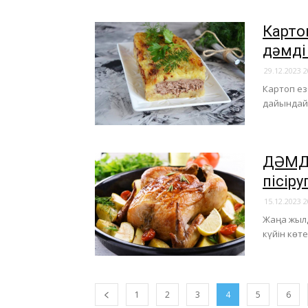
​Карт
дәмді
29.12.2023 2
Картоп ез
дайындайт
ДӘМДІ
пісір
15.12.2023 2
​Жаңа жыл
күйін көте
1
2
3
4
5
6