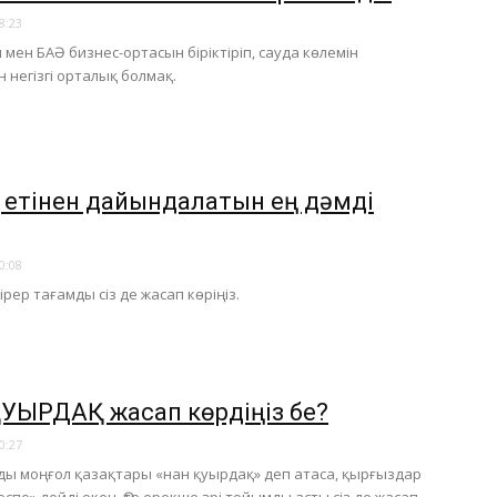
8:23
 мен БАӘ бизнес-ортасын біріктіріп, сауда көлемін
н негізгі орталық болмақ.
қ етінен дайындалатын ең дәмді
0:08
йірер тағамды сіз де жасап көріңіз.
ҚУЫРДАҚ жасап көрдіңіз бе?
0:27
ды моңғол қазақтары «нан қуырдақ» деп атаса, қырғыздар