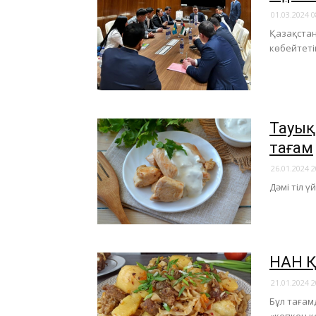
01.03.2024 0
Қазақстан
көбейтеті
​Тауы
тағам
26.01.2024 2
Дәмі тіл ү
​НАН 
21.01.2024 2
Бұл тағам