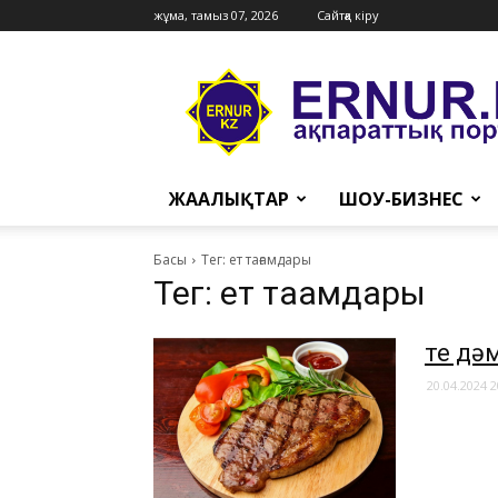
жұма, тамыз 07, 2026
Сайтқа кіру
Ernur
Press
ЖАҢАЛЫҚТАР
ШОУ-БИЗНЕС
Басы
Тег: ет тағамдары
Тег: ет тағамдары
Өте дә
20.04.2024 2