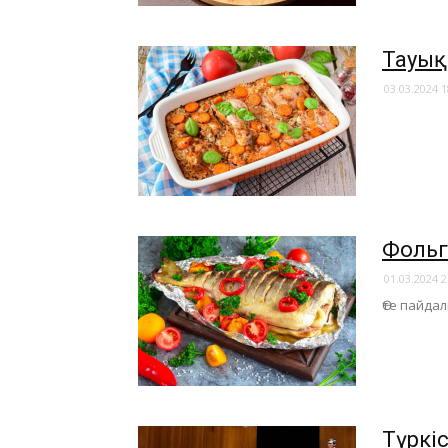
Тауық 
03.03.2024 1
Фольг
01.03.2024 2
Өте пайда
Түркі