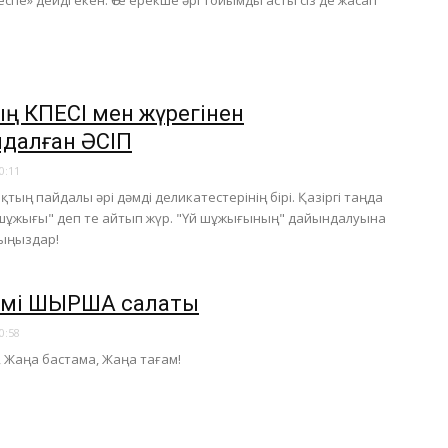
еспе» дейді екен. Өте ерекше әрі тойымды асты сіз де жасап
ң ӨКПЕСІ мен жүрегінен
далған ӘСІП
0:11
ақтың пайдалы әрі дәмді деликатестерінің бірі. Қазіргі таңда
й шұжығы" деп те айтып жүр. "Үй шұжығының" дайындалуына
лыңыздар!
демі ШЫРША салаты
0:58
, Жаңа бастама, Жаңа тағам!