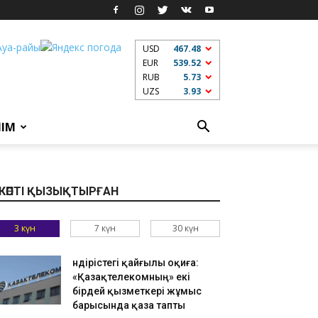
USD
467.48
EUR
539.52
RUB
5.73
UZS
3.93
ЛІМ
КӨПТІ ҚЫЗЫҚТЫРҒАН
3 күн
7 күн
30 күн
Өндірістегі қайғылы оқиға:
«Қазақтелекомның» екі
бірдей қызметкері жұмыс
барысында қаза тапты