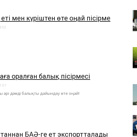
еті мен күріштен өте оңай пісірме
8:02
аға оралған балық пісірмесі
1:07
лы әрі дәмді балықты дайындау өте оңай!
станнан БАӘ-ге ет экспортталады