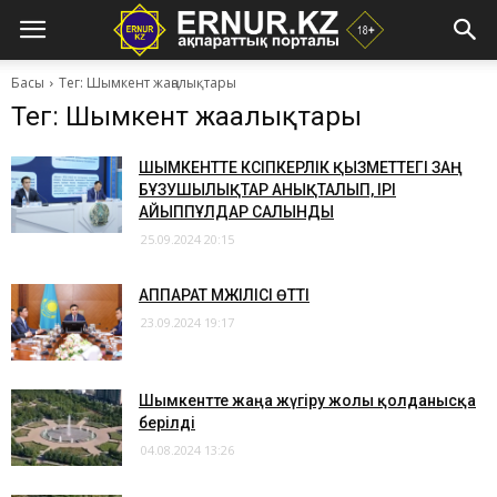
Басы
Тег: Шымкент жаңалықтары
Тег: Шымкент жаңалықтары
​ШЫМКЕНТТЕ КӘСІПКЕРЛІК ҚЫЗМЕТТЕГІ ЗАҢ
БҰЗУШЫЛЫҚТАР АНЫҚТАЛЫП, ІРІ
АЙЫППҰЛДАР САЛЫНДЫ
25.09.2024 20:15
​АППАРАТ МӘЖІЛІСІ ӨТТІ
23.09.2024 19:17
​Шымкентте жаңа жүгіру жолы қолданысқа
берілді
04.08.2024 13:26