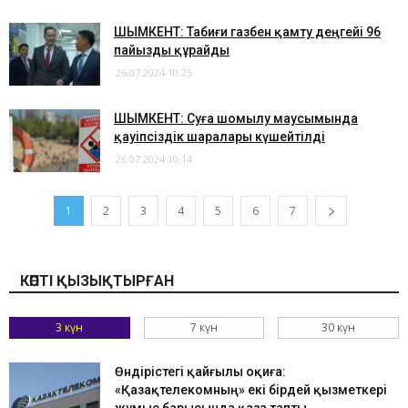
​ШЫМКЕНТ: Табиғи газбен қамту деңгейі 96
пайызды құрайды
26.07.2024 10:25
​ШЫМКЕНТ: Суға шомылу маусымында
қауіпсіздік шаралары күшейтілді
26.07.2024 10:14
1
2
3
4
5
6
7
КӨПТІ ҚЫЗЫҚТЫРҒАН
3 күн
7 күн
30 күн
Өндірістегі қайғылы оқиға:
«Қазақтелекомның» екі бірдей қызметкері