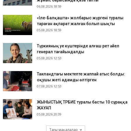
жұмыс барысында қаза тапты
06.08.2026 18:59
«Іле-Балқашта» жолбарыс жүргені туралы
тараған ақпарат жалған болып шықты
05.08.2026 18:59
Түркияның Әуе күштерінде алғаш рет әйел
генерал тағайындалды
05.08.2026 12:53
Таиландтағы мектепте жаппай атыс болды:
оқушы жеті адамды өлтірген
07.08.2026 12:53
ЖЫНЫСТЫҚ ТӘРБИЕ туралы басты 10 сұраққа
ЖАУАП
05.08.2026 20:39
Тағы мақалалар