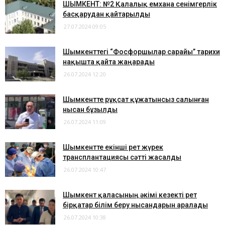
​ШЫМКЕНТ: №2 Қалалық емхана сенімгерлік
басқарудан қайтарылды
27.07.2024 09:05
Шымкенттегі “Фосфоршылар сарайы” тарихи
нақышта қайта жаңарады
26.07.2024 12:20
Шымкентте рұқсат құжатынсыз салынған
нысан бұзылды
26.07.2024 11:09
​Шымкентте екінші рет жүрек
трансплантациясы сәтті жасалды
26.07.2024 10:47
Шымкент қаласының әкімі кезекті рет
бірқатар білім беру нысандарын аралады
26.07.2024 10:38