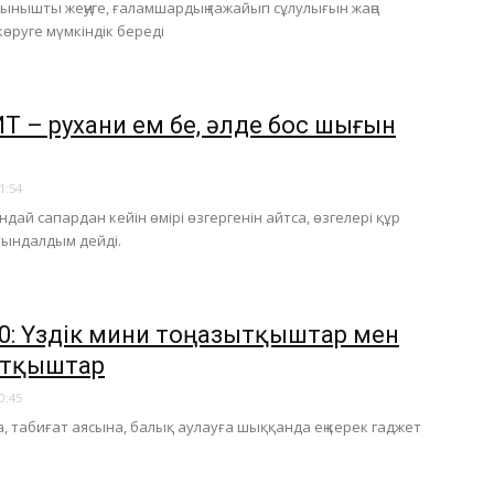
ынышты жеңуге, ғаламшардың ғажайып сұлулығын жаңа
өруге мүмкіндік береді
ИТ – рухани ем бе, әлде бос шығын
1:54
ндай сапардан кейін өмірі өзгергенін айтса, өзгелері құр
ындалдым дейді.
0: Үздік мини тоңазытқыштар мен
атқыштар
0:45
а, табиғат аясына, балық аулауға шыққанда ең керек гаджет