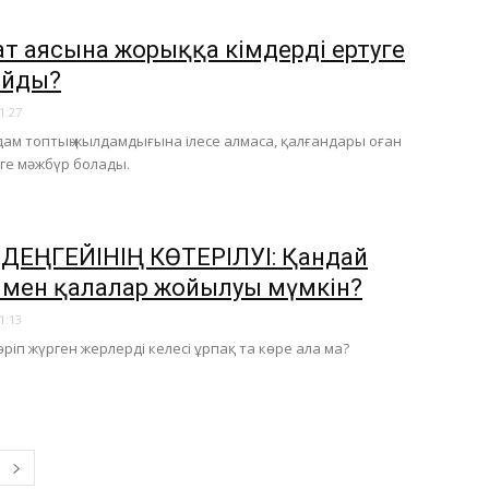
ғат аясына жорыққа кімдерді ертуге
айды?
1:27
адам топтың жылдамдығына ілесе алмаса, қалғандары оған
ге мәжбүр болады.
З ДЕҢГЕЙІНІҢ КӨТЕРІЛУІ: Қандай
 мен қалалар жойылуы мүмкін?
1:13
көріп жүрген жерлерді келесі ұрпақ та көре ала ма?