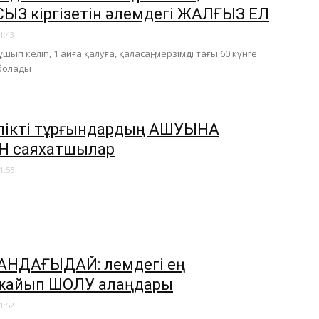
ЫЗ кіргізетін әлемдегі ЖАЛҒЫЗ ЕЛ
1:43
шып келіп, 1 айға қалуға, қаласаң, мерзімді тағы 60 күнге
болады
лікті тұрғындардың АШУЫНА
Н саяхатшылар
1:55
НДАҒЫДАЙ: Әлемдегі ең
жайып ШОЛУ алаңдары
1:52