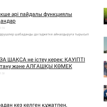
рекше әрі пайдалы функциялы
андар
0:55
дірушілер шабаданды да гаджетке айналдыруға тырысып
А ШАҚСА не істеу керек: ҚАУІПТІ
 тану және АЛҒАШҚЫ КӨМЕК
1:50
адан кез келген құжатпен,