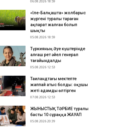
06.08.2026 18:59
«Іле-Балқашта» жолбарыс
жүргені туралы тараған
ақпарат жалған болып
шықты
05.08.2026 18:59
Түркияның Әуе күштерінде
алғаш рет әйел генерал
тағайындалды
05.08.2026 12:53
Таиландтағы мектепте
жаппай атыс болды: оқушы
жеті адамды өлтірген
07.08.2026 12:53
ЖЫНЫСТЫҚ ТӘРБИЕ туралы
басты 10 сұраққа ЖАУАП
05.08.2026 20:39