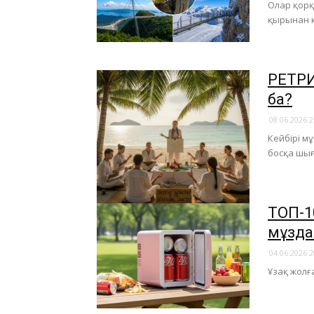
Олар қорқ
қырынан к
​РЕТР
ба?
08.06.2026 2
Кейбірі мұ
босқа шығ
ТОП-1
мұзд
04.06.2026 2
Ұзақ жолғ