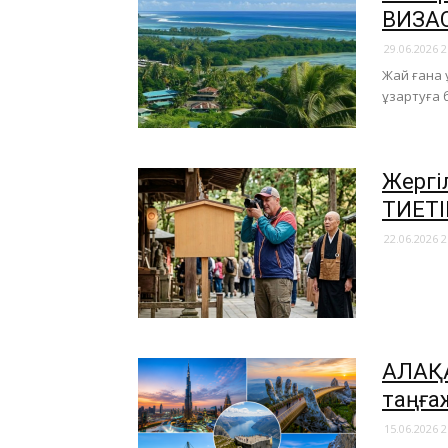
ВИЗАС
29.06.2026 2
Жай ғана ұ
ұзартуға 
Жергі
ТИЕТІ
22.06.2026 2
АЛАҚА
таңға
15.06.2026 2