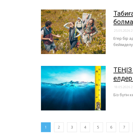
​Таби
болм
25.05.2026 2
Егер бір 
бейімделу
​ТЕҢІ
елдер
18.05.2026 2
Біз бүгін 
1
2
3
4
5
6
7