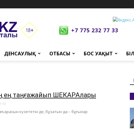
+7 775 232 77 33
ДЕНСАУЛЫҚ
ОТБАСЫ
БОС УАҚЫТ
БІ
нің ең таңғажайып ШЕКАРАлары
1:53
 шекарасын күзететін де, бұзатын да – бұғылар