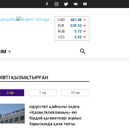
USD
467.48
EUR
539.52
RUB
5.73
UZS
3.93
ЛІМ
КӨПТІ ҚЫЗЫҚТЫРҒАН
3 күн
7 күн
30 күн
Өндірістегі қайғылы оқиға:
«Қазақтелекомның» екі
бірдей қызметкері жұмыс
барысында қаза тапты