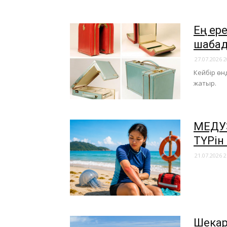
​Ең е
шабад
27.07.2026 2
Кейбір өн
жатыр.
МЕДУЗ
ТҮРін
21.07.2026 2
Шекар